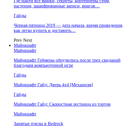
Где найти все ящики, секреты, контейнеры стим,
растения, зашифрованные записи, врагов…
Гайды
Черная пятница 2019 — дата начала, время проведения,
как легко купить и доставить…
Prev
Next
Майнкрафт
Майнкрафт
Майнкрафт Геймеры обручились после трех свиданий
благодаря компьютерной игре
Гайды
Майнкрафт Гайд: Дверь 4х4 [Механизм]
Гайды
Майнкрафт Гайд: Скоростная лестница из тортов
Майнкрафт
Занятые пчелы в Bedrock