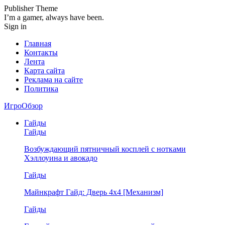
Publisher Theme
I’m a gamer, always have been.
Sign in
Главная
Контакты
Лента
Карта сайта
Реклама на сайте
Политика
ИгроОбзор
Гайды
Гайды
Возбуждающий пятничный косплей с нотками
Хэллоуина и авокадо
Гайды
Майнкрафт Гайд: Дверь 4х4 [Механизм]
Гайды