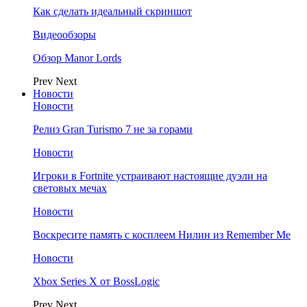
Как сделать идеальный скриншот
Видеообзоры
Обзор Manor Lords
Prev
Next
Новости
Новости
Релиз Gran Turismo 7 не за горами
Новости
Игроки в Fortnite устраивают настоящие дуэли на
световых мечах
Новости
Воскресите память с косплеем Нилин из Remember Me
Новости
Xbox Series X от BossLogic
Prev
Next