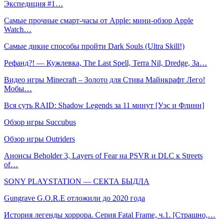
Экспедиция #1…
Самые прочные смарт-часы от Apple: мини-обзор Apple
Watch…
Самые дикие способы пройти Dark Souls (Ultra Skill!)
Рефанд?! — Кужлевка, The Last Spell, Terra Nil, Dredge, За…
Видео игры Minecraft – Золото для Стива Майнкрафт Лего!
Мобы…
Вся суть RAID: Shadow Legends за 11 минут [Уэс и Флинн]
Обзор игры Succubus
Обзор игры Outriders
Анонсы Beholder 3, Layers of Fear на PSVR и DLC к Streets
of…
SONY PLAYSTATION — СЕКТА БЫДЛА
Gungrave G.O.R.E отложили до 2020 года
История легенды хоррора. Серия Fatal Frame, ч.1. [Страшно,…