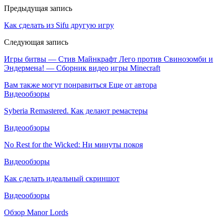
Предыдущая запись
Как сделать из Sifu другую игру
Следующая запись
Игры битвы — Стив Майнкрафт Лего против Свинозомби и
Эндермена! — Сборник видео игры Minecraft
Вам также могут понравиться
Еще от автора
Видеообзоры
Syberia Remastered. Как делают ремастеры
Видеообзоры
No Rest for the Wicked: Ни минуты покоя
Видеообзоры
Как сделать идеальный скриншот
Видеообзоры
Обзор Manor Lords