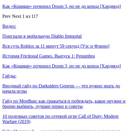
Как «Кошмар» починил Doom 3, но не до конца [Хардмод]
Prev
Next
1 из 117
Видео:
Поиграли в мобильную Diablo Immortal
Вся суть Roblox за 11 минут 59 секунд [Уэс и Флинн]
История Frictional Games. Выпуск 1: Penumbra
Как «Кошмар» починил Doom 3, но не до конца [Хардмод]
Гайды:
Вводный гайд по Darksiders Genesis — что нужно знать до
начала игры
Гайд по Mordhau: как сражаться и побеждать, какое оружие и
броню выбрать, лучшие перки и советы
10 полезных советов по сетевой игре Call of Duty: Modern
Warfare (2019)