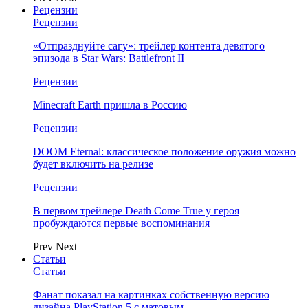
Рецензии
Рецензии
«Отпразднуйте сагу»: трейлер контента девятого
эпизода в Star Wars: Battlefront II
Рецензии
Minecraft Earth пришла в Россию
Рецензии
DOOM Eternal: классическое положение оружия можно
будет включить на релизе
Рецензии
В первом трейлере Death Come True у героя
пробуждаются первые воспоминания
Prev
Next
Статьи
Статьи
Фанат показал на картинках собственную версию
дизайна PlayStation 5 с матовым…