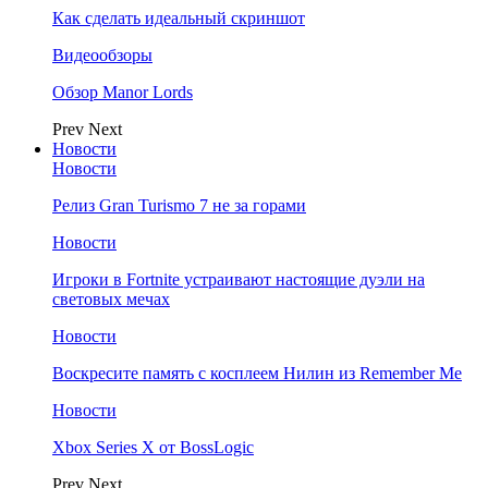
Как сделать идеальный скриншот
Видеообзоры
Обзор Manor Lords
Prev
Next
Новости
Новости
Релиз Gran Turismo 7 не за горами
Новости
Игроки в Fortnite устраивают настоящие дуэли на
световых мечах
Новости
Воскресите память с косплеем Нилин из Remember Me
Новости
Xbox Series X от BossLogic
Prev
Next