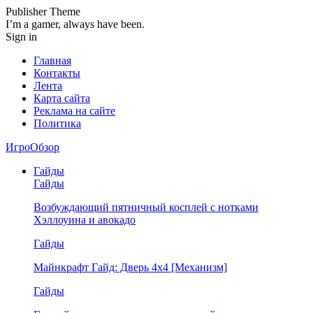
Publisher Theme
I’m a gamer, always have been.
Sign in
Главная
Контакты
Лента
Карта сайта
Реклама на сайте
Политика
ИгроОбзор
Гайды
Гайды
Возбуждающий пятничный косплей с нотками
Хэллоуина и авокадо
Гайды
Майнкрафт Гайд: Дверь 4х4 [Механизм]
Гайды