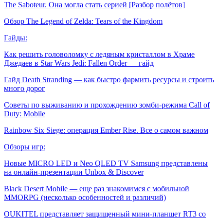
The Saboteur. Она могла стать серией [Разбор полётов]
Обзор The Legend of Zelda: Tears of the Kingdom
Гайды:
Как решить головоломку с ледяным кристаллом в Храме
Джедаев в Star Wars Jedi: Fallen Order — гайд
Гайд Death Stranding — как быстро фармить ресурсы и строить
много дорог
Советы по выживанию и прохождению зомби-режима Call of
Duty: Mobile
Rainbow Six Siege: операция Ember Rise. Все о самом важном
Обзоры игр:
Новые MICRO LED и Neo QLED TV Samsung представлены
на онлайн-презентации Unbox & Discover
Black Desert Mobile — еще раз знакомимся c мобильной
MMORPG (несколько особенностей и различий)
OUKITEL представляет защищенный мини-планшет RT3 со