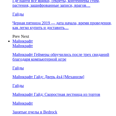
Где найти все ящики, секреты, контейнеры стим,
растения, зашифрованные записи, врагов…
Гайды
Черная пятница 2019 — дата начала, время проведения,
как легко купить и доставить…
Prev
Next
Майнкрафт
Майнкрафт
Майнкрафт Геймеры обручились после трех свиданий
благодаря компьютерной игре
Гайды
Майнкрафт Гайд: Дверь 4х4 [Механизм]
Гайды
Майнкрафт Гайд: Скоростная лестница из тортов
Майнкрафт
Занятые пчелы в Bedrock