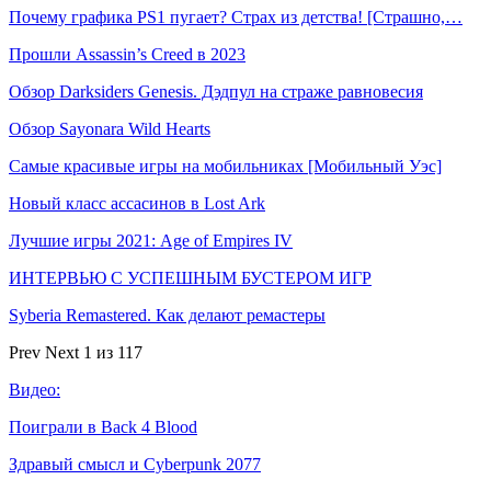
Почему графика PS1 пугает? Страх из детства! [Страшно,…
Прошли Assassin’s Creed в 2023
Обзор Darksiders Genesis. Дэдпул на страже равновесия
Обзор Sayonara Wild Hearts
Самые красивые игры на мобильниках [Мобильный Уэс]
Новый класс ассасинов в Lost Ark
Лучшие игры 2021: Age of Empires IV
ИНТЕРВЬЮ С УСПЕШНЫМ БУСТЕРОМ ИГР
Syberia Remastered. Как делают ремастеры
Prev
Next
1 из 117
Видео:
Поиграли в Back 4 Blood
Здравый смысл и Cyberpunk 2077