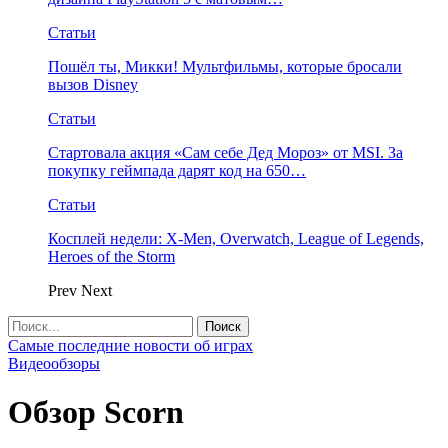
Статьи
Пошёл ты, Микки! Мультфильмы, которые бросали
вызов Disney
Статьи
Стартовала акция «Сам себе Дед Мороз» от MSI. За
покупку геймпада дарят код на 650…
Статьи
Косплей недели: X-Men, Overwatch, League of Legends,
Heroes of the Storm
Prev
Next
Самые последние новости об играх
Видеообзоры
Обзор Scorn