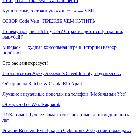
Поиграли в Total War: Warhammer III
Купили самую странную «консоль» — VMU
ОБЗОР Code Vein | ПРЕЖДЕ ЧЕМ КУПИТЬ
Почему графика PS1 пугает? Страх из детства! [Страшно,
вырубай!]
Mindjack — худшая консольная игра в истории [Разбор
полётов]
Это вас заинтересует!
Итоги взлома Apex, Assassin’s Creed Infinity, подушка с…
Обзор игры Ratchet & Clank: Rift Apart
Лучшие визуальные новеллы на телефон [Мобильный Уэс]
Обзор God of War: Ragnarok
[ГоХаниме] Лучшее романтическое аниме за последние пять
лет
Ремейк Resident Evil 3, карта Cyberpunk 2077, сроки выхода…