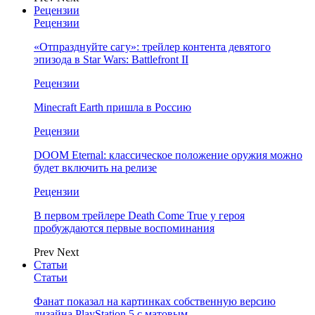
Рецензии
Рецензии
«Отпразднуйте сагу»: трейлер контента девятого
эпизода в Star Wars: Battlefront II
Рецензии
Minecraft Earth пришла в Россию
Рецензии
DOOM Eternal: классическое положение оружия можно
будет включить на релизе
Рецензии
В первом трейлере Death Come True у героя
пробуждаются первые воспоминания
Prev
Next
Статьи
Статьи
Фанат показал на картинках собственную версию
дизайна PlayStation 5 с матовым…