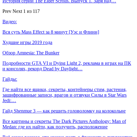
История серии The Elder Scrolls. Выпуск 1. Заря над…
Prev
Next
1 из 117
Видео:
Вся суть Mass Effect за 8 минут [Уэс и Флинн]
Худшие игры 2019 года
Обзор Amnesia: The Bunker
Подробности GTA VI и Dying Light 2, реклама в играх на ПК
и консолях, рекорд Dead by Daylight…
Гайды:
Где найти все ящики, секреты, контейнеры стим, растения,
зашифрованные записи, врагов и отзвуки Силы в Star Wars
Jedi:…
Гайд Shenmue 3 — как решить головоломку на колокольне
Все картины и секреты The Dark Pictures Anthology: Man of
Medan: где их найти, как получить, расположение