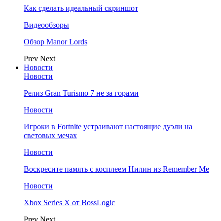
Как сделать идеальный скриншот
Видеообзоры
Обзор Manor Lords
Prev
Next
Новости
Новости
Релиз Gran Turismo 7 не за горами
Новости
Игроки в Fortnite устраивают настоящие дуэли на
световых мечах
Новости
Воскресите память с косплеем Нилин из Remember Me
Новости
Xbox Series X от BossLogic
Prev
Next