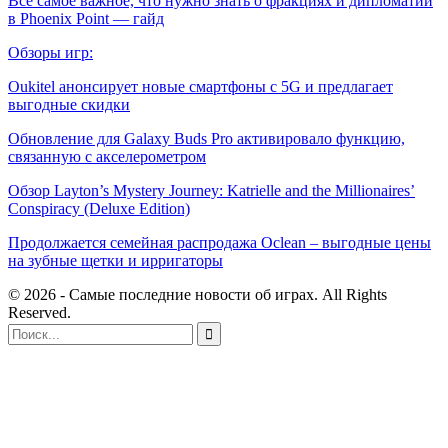
Всё самое важное, что нужно знать о фракциях и дипломатии
в Phoenix Point — гайд
Обзоры игр:
Oukitel анонсирует новые смартфоны с 5G и предлагает
выгодные скидки
Обновление для Galaxy Buds Pro активировало функцию,
связанную с акселерометром
Обзор Layton’s Mystery Journey: Katrielle and the Millionaires’
Conspiracy (Deluxe Edition)
Продолжается семейная распродажа Oclean – выгодные цены
на зубные щетки и ирригаторы
© 2026 - Самые последние новости об играх. All Rights
Reserved.