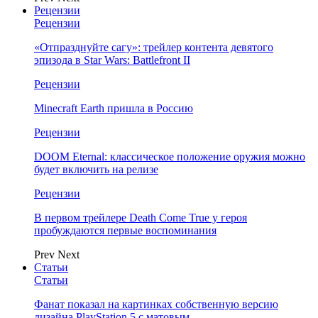
Рецензии
Рецензии
«Отпразднуйте сагу»: трейлер контента девятого
эпизода в Star Wars: Battlefront II
Рецензии
Minecraft Earth пришла в Россию
Рецензии
DOOM Eternal: классическое положение оружия можно
будет включить на релизе
Рецензии
В первом трейлере Death Come True у героя
пробуждаются первые воспоминания
Prev
Next
Статьи
Статьи
Фанат показал на картинках собственную версию
дизайна PlayStation 5 с матовым…