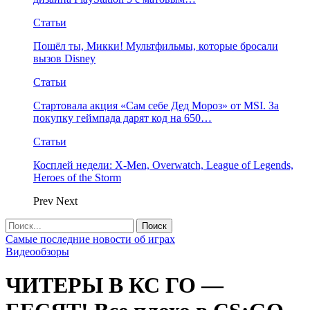
Статьи
Пошёл ты, Микки! Мультфильмы, которые бросали
вызов Disney
Статьи
Стартовала акция «Сам себе Дед Мороз» от MSI. За
покупку геймпада дарят код на 650…
Статьи
Косплей недели: X-Men, Overwatch, League of Legends,
Heroes of the Storm
Prev
Next
Самые последние новости об играх
Видеообзоры
ЧИТЕРЫ В КС ГО —