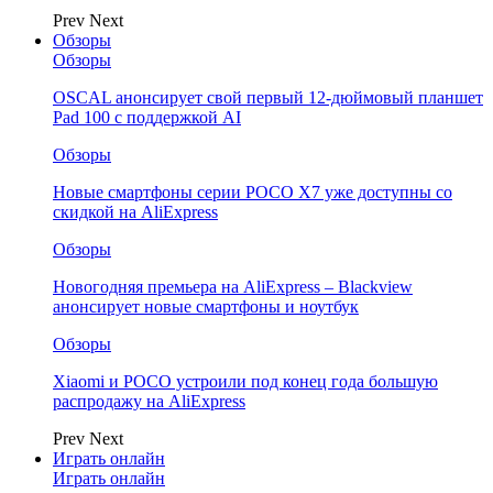
Prev
Next
Обзоры
Обзоры
OSCAL анонсирует свой первый 12-дюймовый планшет
Pad 100 с поддержкой AI
Обзоры
Новые смартфоны серии POCO X7 уже доступны со
скидкой на AliExpress
Обзоры
Новогодняя премьера на AliExpress – Blackview
анонсирует новые смартфоны и ноутбук
Обзоры
Xiaomi и POCO устроили под конец года большую
распродажу на AliExpress
Prev
Next
Играть онлайн
Играть онлайн