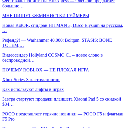
Фестиваль шопинга на AliExpress — OneOdio предлагает
большие…
МНЕ ПИШУТ ФЕМИНИСТКИ ГЕЙМЕРЫ
Новая KotOR, спидран HITMAN 3, Disco Elysium на русском,
…
Рефанд?! — Warhammer 40,000: Boltgun, STASIS: BONE
TOTEM,…
Видеосендер Hollyland COSMO C1 – новое слово в
беспроводной…
ПОЧЕМУ ROBLOX — НЕ ПЛОХАЯ ИГРА
Xbox Series X кастом-тюнинг
Как используют лифты в играх
Завтра стартуют продажи планшета Xiaomi Pad 5 со скидкой
$34…
POCO представляет горячие новинки — POCO F5 и флагман
F5 Pro