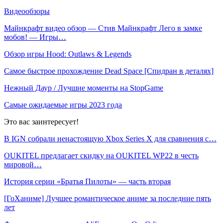
Видеообзоры
Майнкрафт видео обзор — Стив Майнкрафт Лего в замке
мобов! — Игры…
Обзор игры Hood: Outlaws & Legends
Самое быстрое прохождение Dead Space [Спидран в деталях]
Нежный Даур / Лучшие моменты на StopGame
Самые ожидаемые игры 2023 года
Это вас заинтересует!
В IGN собрали ненастоящую Xbox Series X для сравнения с…
OUKITEL предлагает скидку на OUKITEL WP22 в честь
мировой…
История серии «Братья Пилоты» — часть вторая
[ГоХаниме] Лучшее романтическое аниме за последние пять
лет