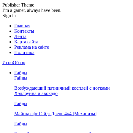
Publisher Theme
I’m a gamer, always have been.
Sign in
Главная
Контакты
Лента
Карта сайта
Реклама на сайте
Политика
ИгроОбзор
Гайды
Гайды
Возбуждающий пятничный косплей с нотками
Хэллоуина и авокадо
Гайды
Майнкрафт Гайд: Дверь 4х4 [Механизм]
Гайды