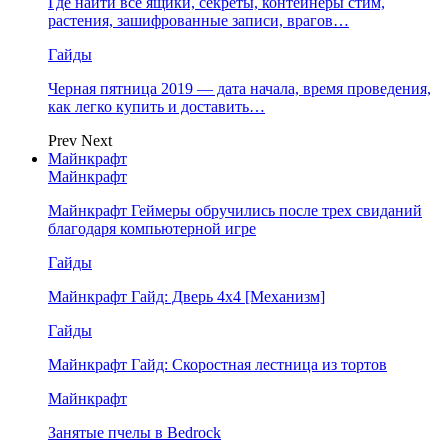
Где найти все ящики, секреты, контейнеры стим,
растения, зашифрованные записи, врагов…
Гайды
Черная пятница 2019 — дата начала, время проведения,
как легко купить и доставить…
Prev
Next
Майнкрафт
Майнкрафт
Майнкрафт Геймеры обручились после трех свиданий
благодаря компьютерной игре
Гайды
Майнкрафт Гайд: Дверь 4х4 [Механизм]
Гайды
Майнкрафт Гайд: Скоростная лестница из тортов
Майнкрафт
Занятые пчелы в Bedrock