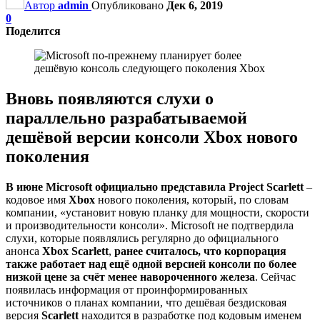
Автор
admin
Опубликовано
Дек 6, 2019
0
Поделится
Вновь появляются слухи о
параллельно разрабатываемой
дешёвой версии консоли Xbox нового
поколения
В июне Microsoft официально представила Project Scarlett
–
кодовое имя
Xbox
нового поколения, который, по словам
компании, «установит новую планку для мощности, скорости
и производительности консоли». Microsoft не подтвердила
слухи, которые появлялись регулярно до официального
анонса
Xbox Scarlett
,
ранее считалось, что корпорация
также работает над ещё одной версией консоли по более
низкой цене за счёт менее навороченного железа
. Сейчас
появилась информация от проинформированных
источников о планах компании, что дешёвая бездисковая
версия
Scarlett
находится в разработке под кодовым именем