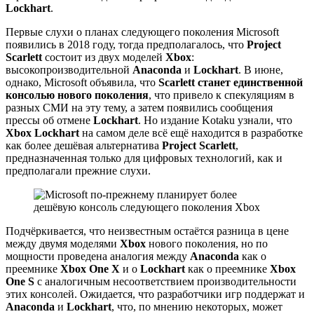
Lockhart
.
Первые слухи о планах следующего поколения Microsoft
появились в 2018 году, тогда предполагалось, что
Project
Scarlett
состоит из двух моделей
Xbox
:
высокопроизводительной
Anaconda
и
Lockhart
. В июне,
однако, Microsoft объявила, что
Scarlett станет единственной
консолью нового поколения
, что привело к спекуляциям в
разных СМИ на эту тему, а затем появились сообщения
прессы об отмене
Lockhart
. Но издание Kotaku узнали, что
Xbox Lockhart
на самом деле всё ещё находится в разработке
как более дешёвая альтернатива
Project Scarlett
,
предназначенная только для цифровых технологий, как и
предполагали прежние слухи.
Подчёркивается, что неизвестным остаётся разница в цене
между двумя моделями
Xbox
нового поколения, но по
мощности проведена аналогия между
Anaconda
как о
преемнике
Xbox One X
и о
Lockhart
как о преемнике
Xbox
One S
с аналогичным несоответствием производительности
этих консолей. Ожидается, что разработчики игр поддержат и
Anaconda
и
Lockhart
, что, по мнению некоторых, может