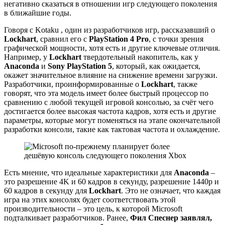
негативно сказаться в отношении игр следующего поколения
в ближайшие годы.
Говоря с Kotaku , один из разработчиков игр, рассказавший о
Lockhart
, сравнил его с
PlayStation 4 Pro
, с точки зрения
графической мощности, хотя есть и другие ключевые отличия.
Например, у
Lockhart
твердотельный накопитель, как у
Anaconda
и
Sony PlayStation 5
, который, как ожидается,
окажет значительное влияние на снижение времени загрузки.
Разработчики, проинформированные о
Lockhart
, также
говорят, что эта модель имеет более быстрый процессор по
сравнению с любой текущей игровой консолью, за счёт чего
достигается более высокая частота кадров, хотя есть и другие
параметры, которые могут поменяться на этапе окончательной
разработки консоли, такие как тактовая частота и охлаждение.
Есть мнение, что идеальные характеристики для
Anaconda
–
это разрешение 4K и 60 кадров в секунду, разрешение 1440p и
60 кадров в секунду для
Lockhart
. Это не означает, что каждая
игра на этих консолях будет соответствовать этой
производительности – это цель, к которой Microsoft
подталкивает разработчиков. Ранее,
Фил Спеснер заявлял,