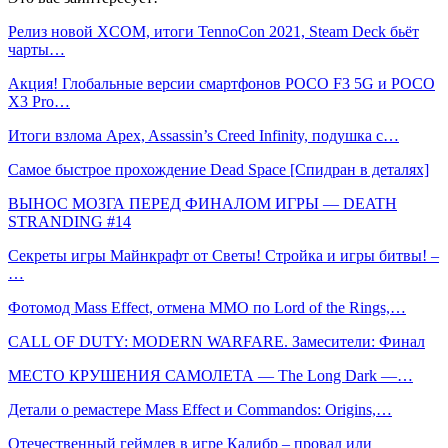
Релиз новой XCOM, итоги TennoCon 2021, Steam Deck бьёт
чарты…
Акция! Глобальные версии смартфонов POCO F3 5G и POCO
X3 Pro…
Итоги взлома Apex, Assassin’s Creed Infinity, подушка с…
Самое быстрое прохождение Dead Space [Спидран в деталях]
ВЫНОС МОЗГА ПЕРЕД ФИНАЛОМ ИГРЫ — DEATH
STRANDING #14
Секреты игры Майнкрафт от Светы! Стройка и игры битвы! –
…
Фотомод Mass Effect, отмена MMO по Lord of the Rings,…
CALL OF DUTY: MODERN WARFARE. Замесители: Финал
МЕСТО КРУШЕНИЯ САМОЛЕТА — The Long Dark —…
Детали о ремастере Mass Effect и Commandos: Origins,…
Отечественный геймдев в игре Калибр – провал или