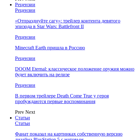
Рецензии
Рецензии
«Отпразднуйте сагу»: трейлер контента девятого
эпизода в Star Wars: Battlefront II
Рецензии
Minecraft Earth пришла в Россию
Рецензии
DOOM Eternal: классическое положение оружия можно
будет включить на релизе
Рецензии
В первом трейлере Death Come True у героя
пробуждаются первые воспоминания
Prev
Next
Статьи
Статьи
Фанат показал на картинках собственную версию
дизайна PlayStation 5 с матовым…