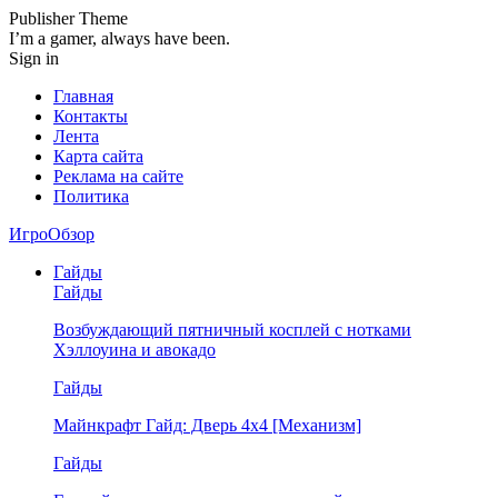
Publisher Theme
I’m a gamer, always have been.
Sign in
Главная
Контакты
Лента
Карта сайта
Реклама на сайте
Политика
ИгроОбзор
Гайды
Гайды
Возбуждающий пятничный косплей с нотками
Хэллоуина и авокадо
Гайды
Майнкрафт Гайд: Дверь 4х4 [Механизм]
Гайды