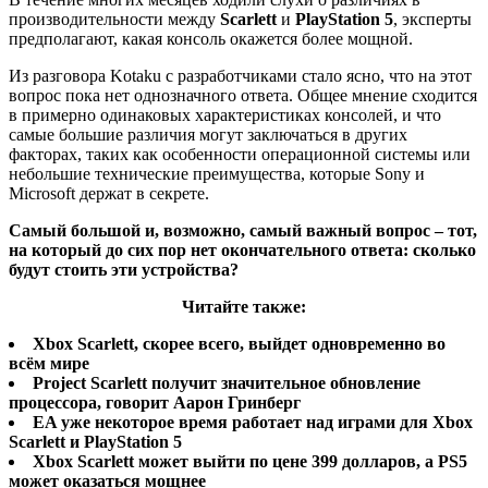
производительности между
Scarlett
и
PlayStation 5
, эксперты
предполагают, какая консоль окажется более мощной.
Из разговора Kotaku с разработчиками стало ясно, что на этот
вопрос пока нет однозначного ответа. Общее мнение сходится
в примерно одинаковых характеристиках консолей, и что
самые большие различия могут заключаться в других
факторах, таких как особенности операционной системы или
небольшие технические преимущества, которые Sony и
Microsoft держат в секрете.
Самый большой и, возможно, самый важный вопрос – тот,
на который до сих пор нет окончательного ответа: сколько
будут стоить эти устройства?
Читайте также:
Xbox Scarlett, скорее всего, выйдет одновременно во
всём мире
Project Scarlett получит значительное обновление
процессора, говорит Аарон Гринберг
EA уже некоторое время работает над играми для Xbox
Scarlett и PlayStation 5
Xbox Scarlett может выйти по цене 399 долларов, а PS5
может оказаться мощнее