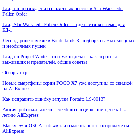
Гайд по прохождению сюжетных боссов в Star Wars Jedi:
Fallen Order
Гайд Star Wars Jedi: Fallen Order — где найти все темы для
БД-1
Легендарное оружие в Borderlands 3: подборка самых мощных
и необычных пушек
Гайд по Project Winter: что нужно делать, как играть за
выживших и предателей, общие советы
Обзоры игр:
Новые смартфоны серии POCO X7 уже доступны со скидкой
на AliExpress
Как исправить ошибку запуска Fortnite LS-0013?
Акция: роботы-пылесосы yeedi по специальной цене к 11-
летию AliExpress
Blackview и OSCAL объявили о масштабной распродаже на
AliExpress