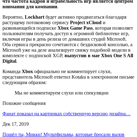
что частота кадров и играбельность игр является центром
внимания для компании
.
Вероятно,
Lockhart
будет активно продвигаться благодаря
растущему потоковому сервису
Project xCloud
и
развивающейся подписке
Xbox Game Pass
, которая позволяет
пользователям получать доступ к огромной библиотеке игр,
включая игры в день релиза от домашних студий Microsoft.
Оба сервиса прекрасно сочетаются с бездисковой консолью, а
Microsoft уже на деле анализирует связку подобной модели в
комплекте с подпиской XGP,
выпустив в мае Xbox One S All
Digital
.
Команда
Xbox
официально не комментирует слухи,
представитель Microsoft ответил Kotaku в электронном письме
следующим образом:
Мы не комментируем слухи или спекуляции
Похожие сообщения
Фанат показал на картинках собственную версию дизайна…
Дек 17, 2019
Пошёл ты, Микки! Мультфильмы, которые бросали вызов