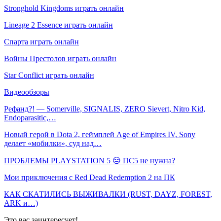
Stronghold Kingdoms играть онлайн
Lineage 2 Essence играть онлайн
Спарта играть онлайн
Войны Престолов играть онлайн
Star Conflict играть онлайн
Видеообзоры
Рефанд?! — Somerville, SIGNALIS, ZERO Sievert, Nitro Kid,
Endoparasitic,…
Новый герой в Dota 2, геймплей Age of Empires IV, Sony
делает «мобилки», суд над…
ПРОБЛЕМЫ PLAYSTATION 5 😑 ПС5 не нужна?
Мои приключения с Red Dead Redemption 2 на ПК
КАК СКАТИЛИСЬ ВЫЖИВАЛКИ (RUST, DAYZ, FOREST,
ARK и…)
Это вас заинтересует!