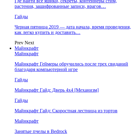
Где найти все ящики, секреты, контейнеры стим,
растения, зашифрованные записи, врагов…
Гайды
Черная пятница 2019 — дата начала, время проведения,
как легко купить и доставить…
Prev
Next
Майнкрафт
Майнкрафт
Майнкрафт Геймеры обручились после трех свиданий
благодаря компьютерной игре
Гайды
Майнкрафт Гайд: Дверь 4х4 [Механизм]
Гайды
Майнкрафт Гайд: Скоростная лестница из тортов
Майнкрафт
Занятые пчелы в Bedrock