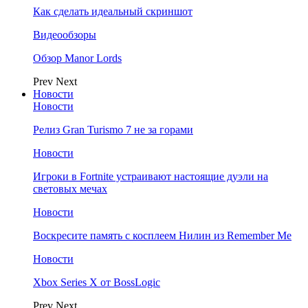
Как сделать идеальный скриншот
Видеообзоры
Обзор Manor Lords
Prev
Next
Новости
Новости
Релиз Gran Turismo 7 не за горами
Новости
Игроки в Fortnite устраивают настоящие дуэли на
световых мечах
Новости
Воскресите память с косплеем Нилин из Remember Me
Новости
Xbox Series X от BossLogic
Prev
Next