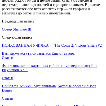
перезапускают миры и целые серии, стартуют заново и
пересматривают персонажей и сценарии целиком. В ролике
рассказывается обо всех аспектах игр — от графики и
геймплея до багов и личных впечатлений.
Предыдущая запись
Обзор Shenmue III
Следующая запись
ПСИХОВАННАЯ УЧИЛКА — The Coma 2: Vicious Sisters #2
Вам также могут понравиться
Еще от автора
Статьи
Фанат показал на картинках собственную версию дизайна
PlayStation 5 с…
Статьи
Пошёл ты, Микки! Мультфильмы, которые бросали вызов
Disney
Статьи