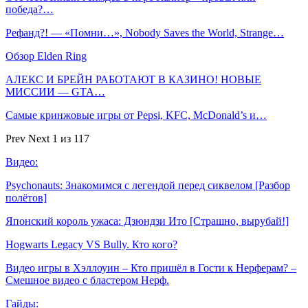
победа?…
Рефанд?! — «Помни…», Nobody Saves the World, Strange…
Обзор Elden Ring
АЛЕКС И БРЕЙН РАБОТАЮТ В КАЗИНО! НОВЫЕ
МИССИИ — GTA…
Самые кринжовые игры от Pepsi, KFC, McDonald’s и…
Prev
Next
1 из 117
Видео:
Psychonauts: Знакомимся с легендой перед сиквелом [Разбор
полётов]
Японский король ужаса: Дзюндзи Ито [Страшно, вырубай!]
Hogwarts Legacy VS Bully. Кто кого?
Видео игры в Хэллоуин – Кто пришёл в Гости к Нерферам? –
Смешное видео с бластером Нерф.
Гайды: