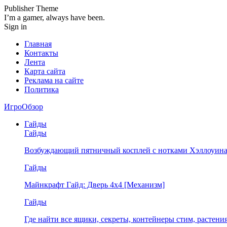
Publisher Theme
I’m a gamer, always have been.
Sign in
Главная
Контакты
Лента
Карта сайта
Реклама на сайте
Политика
ИгроОбзор
Гайды
Гайды
Возбуждающий пятничный косплей с нотками Хэллоуина
Гайды
Майнкрафт Гайд: Дверь 4х4 [Механизм]
Гайды
Где найти все ящики, секреты, контейнеры стим, растен