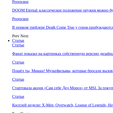
Рецензии
DOOM Eternal: классическое положение оружия можно бу
Рецензии
В первом трейлере Death Come True у героя пробуждают
Prev
Next
Статьи
Статьи
Фанат показал на картинках собственную версию дизайна
Статьи
Пошёл ты, Микки! Мультфильмы, которые бросали вызов
Статьи
Стартовала акция «Сам себе Дед Мороз» от MSI. За поку
Статьи
Косплей недели: X-Men, Overwatch, League of Legends, Her