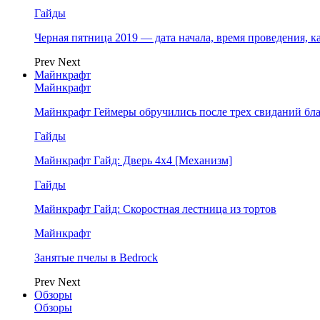
Гайды
Черная пятница 2019 — дата начала, время проведения, к
Prev
Next
Майнкрафт
Майнкрафт
Майнкрафт Геймеры обручились после трех свиданий бл
Гайды
Майнкрафт Гайд: Дверь 4х4 [Механизм]
Гайды
Майнкрафт Гайд: Скоростная лестница из тортов
Майнкрафт
Занятые пчелы в Bedrock
Prev
Next
Обзоры
Обзоры