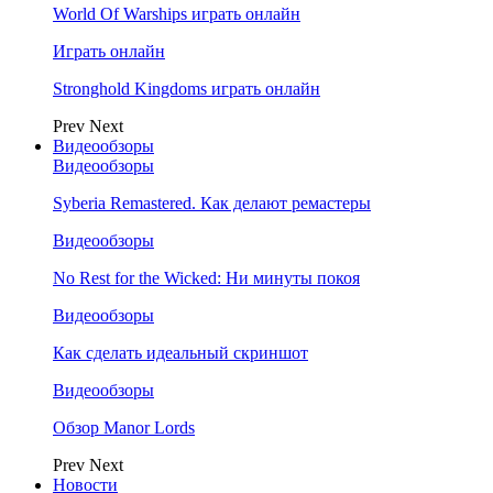
World Of Warships играть онлайн
Играть онлайн
Stronghold Kingdoms играть онлайн
Prev
Next
Видеообзоры
Видеообзоры
Syberia Remastered. Как делают ремастеры
Видеообзоры
No Rest for the Wicked: Ни минуты покоя
Видеообзоры
Как сделать идеальный скриншот
Видеообзоры
Обзор Manor Lords
Prev
Next
Новости