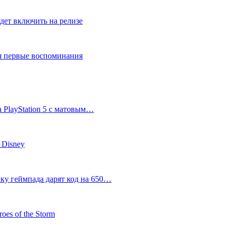
дет включить на релизе
ся первые воспоминания
 PlayStation 5 с матовым…
 Disney
пку геймпада дарят код на 650…
oes of the Storm