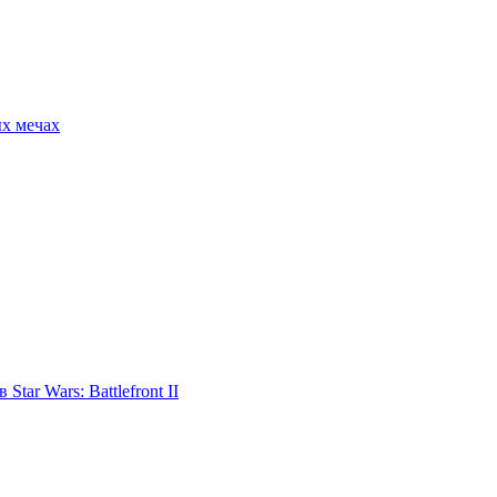
ых мечах
tar Wars: Battlefront II