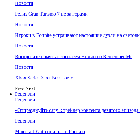
Новости
Релиз Gran Turismo 7 не за горами
Новости
Игроки в Fortnite устраивают настоящие дуэли на светов
Новости
Воскресите память с косплеем Нилин из Remember Me
Новости
Xbox Series X от BossLogic
Prev
Next
Рецензии
Рецензии
«Отпразднуйте сагу»: трейлер контента девятого эпизода в S
Рецензии
Minecraft Earth пришла в Россию