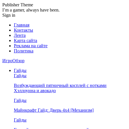
Publisher Theme
I’m a gamer, always have been.
Sign in
Главная
Контакты
Лента
Карта сайта
Реклама на сайте
Политика
ИгроОбзор
Гайды
Гайды
Возбуждающий пятничный косплей с нотками
Хэллоуина и авокадо
Гайды
Майнкрафт Гайд: Дверь 4х4 [Механизм]
Гайды