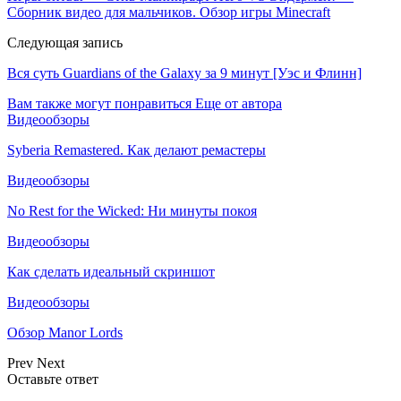
Сборник видео для мальчиков. Обзор игры Minecraft
Следующая запись
Вся суть Guardians of the Galaxy за 9 минут [Уэс и Флинн]
Вам также могут понравиться
Еще от автора
Видеообзоры
Syberia Remastered. Как делают ремастеры
Видеообзоры
No Rest for the Wicked: Ни минуты покоя
Видеообзоры
Как сделать идеальный скриншот
Видеообзоры
Обзор Manor Lords
Prev
Next
Оставьте ответ