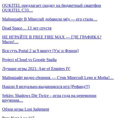
OUKITEL предлагает скидку на бюджетный смартфон
OUKITEL C33…
Майнкрафт В Minecraft добавили мёд — его стали…
Dead Space… 13 лет спустя
НЕ ИГРАЙТЕ В FREE FIRE MAX — ГДЕ ГРАФИКА?
Мыло!…
Вся суть Portal 2 за 9 минут [Уэс и Флинн]
Project xCloud vs Google Stadia
Лучшие игры 2021: Age of Empires IV
Майнкрафт видео сборник — Стив Minecraft Lego и Мобы!…
Нашли 8 визуально-выдающихся игр [Рефанд?!]
Sekiro: Shadows Die Twice – игра года на церемонии
вручения…
Обзор игры Lost Judgment