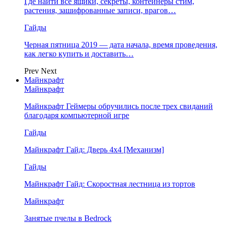
Где найти все ящики, секреты, контейнеры стим,
растения, зашифрованные записи, врагов…
Гайды
Черная пятница 2019 — дата начала, время проведения,
как легко купить и доставить…
Prev
Next
Майнкрафт
Майнкрафт
Майнкрафт Геймеры обручились после трех свиданий
благодаря компьютерной игре
Гайды
Майнкрафт Гайд: Дверь 4х4 [Механизм]
Гайды
Майнкрафт Гайд: Скоростная лестница из тортов
Майнкрафт
Занятые пчелы в Bedrock