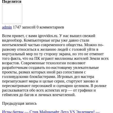
Поделится
admin
1747 записей
0 комментариев
Всем привет, с вами igrovidos.ru. У нас вышел свежий
видеообзор. Компьютерные игры уже давно стали
неотъемлемой частью современного общества. Можно по-
разному относиться к желанию людей с головой уйти в
виртуальный мир по ту сторону экрана, но это не отменит
того факта, что на ПК играют миллионы жителей Земли всех
возрастов. Современные технологии позволяют
разработчикам создавать по-настоящему увлекательные
проекты, размах которых иной раз сопоставим с
голливудскими блокбастерами. Игровых дел мастера
перезапускают миры и целые серии, стартуют заново и
пересматривают персонажей и сценарии целиком. В ролике
рассказывается обо всех аспектах игр — от графики и
геймплея до багов и личных впечатлений.
Предыдущая запись
Игры битвы — Стив Майнкрафт Лего VS Эндермен! —