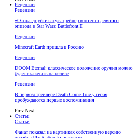
Рецензии
Рецензии
«Отпразднуйте сагу»: трейлер контента девятого
эпизода в Star Wars: Battlefront II
Рецензии
Minecraft Earth пришла в Россию
Рецензии
DOOM Eternal: классическое положение оружия можно
будет включить на релизе
Рецензии
В первом трейлере Death Come True у героя
пробуждаются первые воспоминания
Prev
Next
Статьи
Статьи
Фанат показал на картинках собственную версию
дизайна PlayStation 5 с матовым…