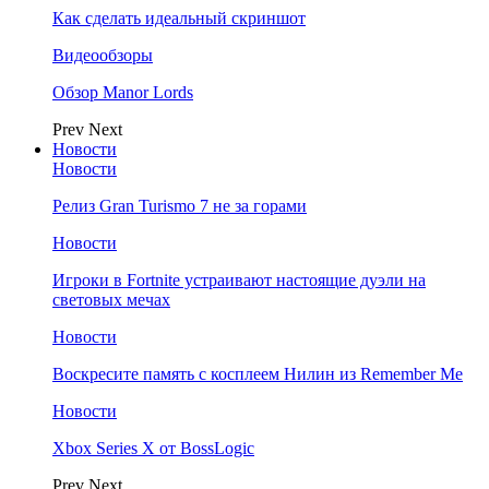
Как сделать идеальный скриншот
Видеообзоры
Обзор Manor Lords
Prev
Next
Новости
Новости
Релиз Gran Turismo 7 не за горами
Новости
Игроки в Fortnite устраивают настоящие дуэли на
световых мечах
Новости
Воскресите память с косплеем Нилин из Remember Me
Новости
Xbox Series X от BossLogic
Prev
Next