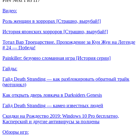
Prev
Next
1 из 117
Видео:
Роль женщин в хоррорах [Страшно, вырубай!]
История японских хорроров [Страшно, вырубай!]
Тотал Вар Троецарствие. Прохождение за Кун Жун на Легенде
# 24 — Победа!
Painkiller: безумно сломанная игра [История серии]
Гайды:
Гайд Death Stranding — как разблокировать обратный трайк
(мотоцикл)
Как открыть дверь ловкача в Darksiders Genesis
Гайд Death Stranding — камео известных людей
Скидки на Рождество 2019: Windows 10 Pro бесплатно,
Касперский и другие антивирусы за полцены
Обзоры игр: