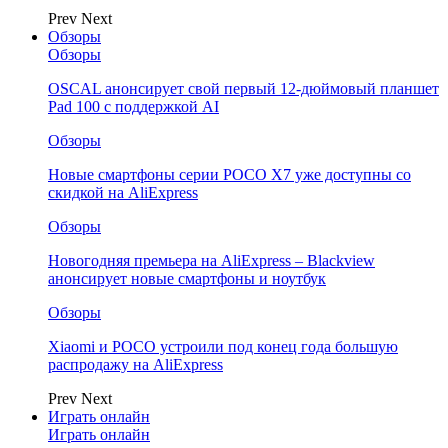
Prev
Next
Обзоры
Обзоры
OSCAL анонсирует свой первый 12-дюймовый планшет
Pad 100 с поддержкой AI
Обзоры
Новые смартфоны серии POCO X7 уже доступны со
скидкой на AliExpress
Обзоры
Новогодняя премьера на AliExpress – Blackview
анонсирует новые смартфоны и ноутбук
Обзоры
Xiaomi и POCO устроили под конец года большую
распродажу на AliExpress
Prev
Next
Играть онлайн
Играть онлайн