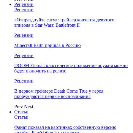
Рецензии
Рецензии
«Отпразднуйте сагу»: трейлер контента девятого
эпизода в Star Wars: Battlefront II
Рецензии
Minecraft Earth пришла в Россию
Рецензии
DOOM Eternal: классическое положение оружия можно
будет включить на релизе
Рецензии
В первом трейлере Death Come True у героя
пробуждаются первые воспоминания
Prev
Next
Статьи
Статьи
Фанат показал на картинках собственную версию
дизайна PlayStation 5 с матовым…