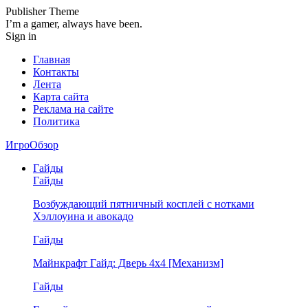
Publisher Theme
I’m a gamer, always have been.
Sign in
Главная
Контакты
Лента
Карта сайта
Реклама на сайте
Политика
ИгроОбзор
Гайды
Гайды
Возбуждающий пятничный косплей с нотками
Хэллоуина и авокадо
Гайды
Майнкрафт Гайд: Дверь 4х4 [Механизм]
Гайды