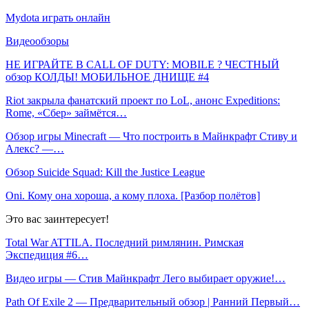
Mydota играть онлайн
Видеообзоры
НЕ ИГРАЙТЕ В CALL OF DUTY: MOBILE ? ЧЕСТНЫЙ
обзор КОЛДЫ! МОБИЛЬНОЕ ДНИЩЕ #4
Riot закрыла фанатский проект по LoL, анонс Expeditions:
Rome, «Сбер» займётся…
Обзор игры Minecraft — Что построить в Майнкрафт Стиву и
Алекс? —…
Обзор Suicide Squad: Kill the Justice League
Oni. Кому она хороша, а кому плоха. [Разбор полётов]
Это вас заинтересует!
Total War ATTILA. Последний римлянин. Римская
Экспедиция #6…
Видео игры — Стив Майнкрафт Лего выбирает оружие!…
Path Of Exile 2 — Предварительный обзор | Ранний Первый…