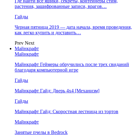
Где найти все ящики, секреты, контейнеры стим,
растения, зашифрованные записи, врагов…
Гайды
Черная пятница 2019 — дата начала, время проведения,
как легко купить и доставить…
Prev
Next
Майнкрафт
Майнкрафт
Майнкрафт Геймеры обручились после трех свиданий
благодаря компьютерной игре
Гайды
Майнкрафт Гайд: Дверь 4х4 [Механизм]
Гайды
Майнкрафт Гайд: Скоростная лестница из тортов
Майнкрафт
Занятые пчелы в Bedrock