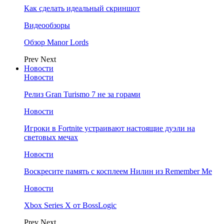
Как сделать идеальный скриншот
Видеообзоры
Обзор Manor Lords
Prev
Next
Новости
Новости
Релиз Gran Turismo 7 не за горами
Новости
Игроки в Fortnite устраивают настоящие дуэли на
световых мечах
Новости
Воскресите память с косплеем Нилин из Remember Me
Новости
Xbox Series X от BossLogic
Prev
Next