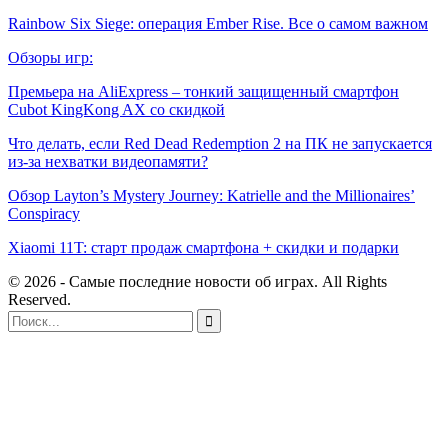
Rainbow Six Siege: операция Ember Rise. Все о самом важном
Обзоры игр:
Премьера на AliExpress – тонкий защищенный смартфон
Cubot KingKong AX со скидкой
Что делать, если Red Dead Redemption 2 на ПК не запускается
из-за нехватки видеопамяти?
Обзор Layton’s Mystery Journey: Katrielle and the Millionaires’
Conspiracy
Xiaomi 11T: старт продаж смартфона + скидки и подарки
© 2026 - Самые последние новости об играх. All Rights
Reserved.