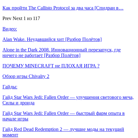
Как пройти The Callisto Protocol за два часа [Спидран в…
Prev
Next
1 из 117
Видео:
Alan Wake. Неудавшийся хит [Разбор Полётов]
Alone in the Dark 2008. Инновационный перезапуск, где
ничего не работает [Разбор Полётов]
ПОЧЕМУ MINECRAFT не ПЛОХАЯ ИГРА ?
Обзор игры Chivalry 2
Гайды:
Гайд Star Wars Jedi: Fallen Order — улучшения светового меча,
Силы и дроида
Гайд Star Wars Jedi: Fallen Order — быстрый фарм опыта в
начале игры
Гайд Red Dead Redemption 2 — лучшие моды на текущий
момент