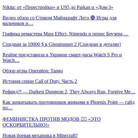
Nikita: от «Перестройки» и U95 до Parkan и «Дом-3»
Видео обзор со Стивом Майнкрафт Лего 🔴 Игры для
мальчиков и…
Графика ремастера Mass Effect, Nintendo и пенис Боузера,…
Спидран за 10000 $ в Ghostrunner 2 [Спидран в деталях]
Realme представила в Украине смарт-часы Watch S Pro и
Watch…
Обзор игры Operation: Tango
История серии Call of Duty. Часть 2
Рефанд?! — Darkest Dungeon 2, They Always Run, Forgive Me…
Как захватывать противников живыми в Phoenix Point — гайд
по…
ФЕМИНИСТКА ПРОТИВ МОДОВ 🤦‍♀️ «ЭТО
ОСКОРБИТЕЛЬНО!»
Новая боевая механика в Minecraft?