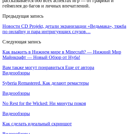
рассказывается обо всех аспектах игр — от графики и
геймплея до багов и личных впечатлений.
Предыдущая запись
Новости CD Projekt, детали экранизации «Ведьмака», тяжба
по онлайну и пара интригующих слухов…
Следующая запись
Как выжить в Нижнем мире в Minecraft? — Нижний Мир
Майнкрафт — Новый Обзор от Нуба!
Вам также могут понравиться
Еще от автора
Видеообзоры
Syberia Remastered. Как делают ремастеры
Видеообзоры
No Rest for the Wicked: Ни минуты покоя
Видеообзоры
Как сделать идеальный скриншот
Видеообзоры