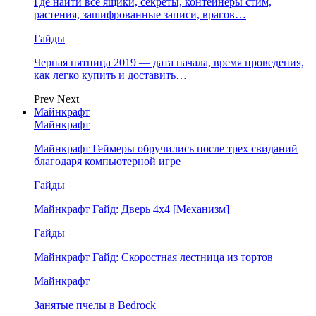
Где найти все ящики, секреты, контейнеры стим,
растения, зашифрованные записи, врагов…
Гайды
Черная пятница 2019 — дата начала, время проведения,
как легко купить и доставить…
Prev
Next
Майнкрафт
Майнкрафт
Майнкрафт Геймеры обручились после трех свиданий
благодаря компьютерной игре
Гайды
Майнкрафт Гайд: Дверь 4х4 [Механизм]
Гайды
Майнкрафт Гайд: Скоростная лестница из тортов
Майнкрафт
Занятые пчелы в Bedrock