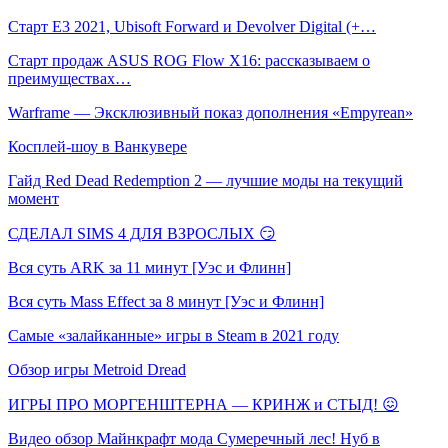
Старт E3 2021, Ubisoft Forward и Devolver Digital (+…
Старт продаж ASUS ROG Flow X16: рассказываем о
преимуществах…
Warframe — Эксклюзивный показ дополнения «Empyrean»
Косплей-шоу в Ванкувере
Гайд Red Dead Redemption 2 — лучшие моды на текущий
момент
СДЕЛАЛ SIMS 4 ДЛЯ ВЗРОСЛЫХ 😏
Вся суть ARK за 11 минут [Уэс и Флинн]
Вся суть Mass Effect за 8 минут [Уэс и Флинн]
Самые «залайканные» игры в Steam в 2021 году
Обзор игры Metroid Dread
ИГРЫ ПРО МОРГЕНШТЕРНА — КРИНЖ и СТЫД! 😖
Видео обзор Майнкрафт мода Сумеречный лес! Нуб в