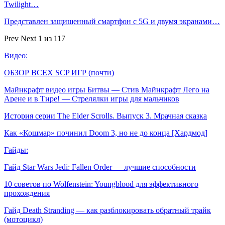
Twilight…
Представлен защищенный смартфон с 5G и двумя экранами…
Prev
Next
1 из 117
Видео:
ОБЗОР ВСЕХ SCP ИГР (почти)
Майнкрафт видео игры Битвы — Стив Майнкрафт Лего на
Арене и в Тире! — Стрелялки игры для мальчиков
История серии The Elder Scrolls. Выпуск 3. Мрачная сказка
Как «Кошмар» починил Doom 3, но не до конца [Хардмод]
Гайды:
Гайд Star Wars Jedi: Fallen Order — лучшие способности
10 советов по Wolfenstein: Youngblood для эффективного
прохождения
Гайд Death Stranding — как разблокировать обратный трайк
(мотоцикл)