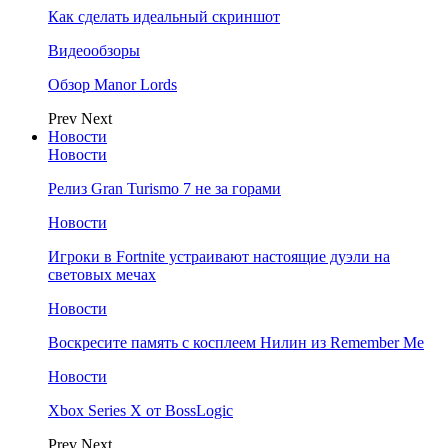
Как сделать идеальный скриншот
Видеообзоры
Обзор Manor Lords
Prev
Next
Новости
Новости
Релиз Gran Turismo 7 не за горами
Новости
Игроки в Fortnite устраивают настоящие дуэли на
световых мечах
Новости
Воскресите память с косплеем Нилин из Remember Me
Новости
Xbox Series X от BossLogic
Prev
Next