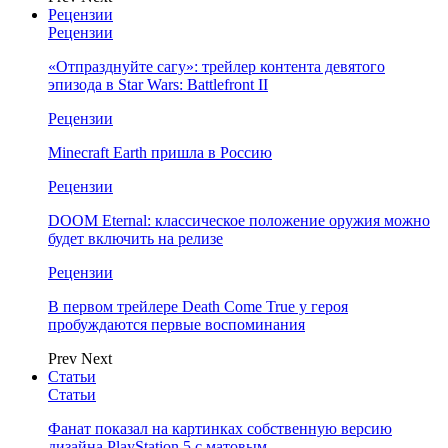
Рецензии
Рецензии
«Отпразднуйте сагу»: трейлер контента девятого
эпизода в Star Wars: Battlefront II
Рецензии
Minecraft Earth пришла в Россию
Рецензии
DOOM Eternal: классическое положение оружия можно
будет включить на релизе
Рецензии
В первом трейлере Death Come True у героя
пробуждаются первые воспоминания
Prev
Next
Статьи
Статьи
Фанат показал на картинках собственную версию
дизайна PlayStation 5 с матовым…