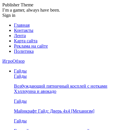
Publisher Theme
I’m a gamer, always have been.
Sign in
Главная
Контакты
Лента
Карта сайта
Реклама на сайте
Политика
ИгроОбзор
Гайды
Гайды
Возбуждающий пятничный косплей с нотками
Хэллоуина и авокадо
Гайды
Майнкрафт Гайд: Дверь 4х4 [Механизм]
Гайды