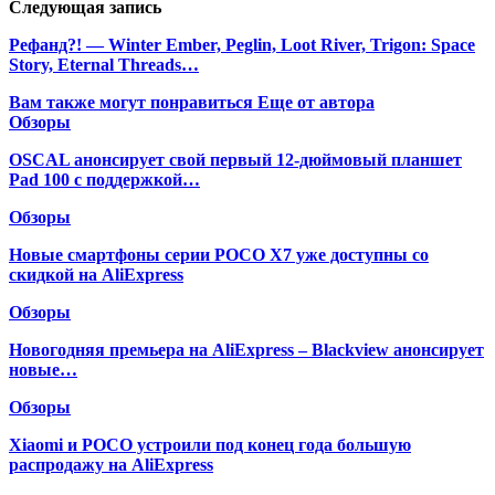
Следующая запись
Рефанд?! — Winter Ember, Peglin, Loot River, Trigon: Space
Story, Eternal Threads…
Вам также могут понравиться
Еще от автора
Обзоры
OSCAL анонсирует свой первый 12-дюймовый планшет
Pad 100 с поддержкой…
Обзоры
Новые смартфоны серии POCO X7 уже доступны со
скидкой на AliExpress
Обзоры
Новогодняя премьера на AliExpress – Blackview анонсирует
новые…
Обзоры
Xiaomi и POCO устроили под конец года большую
распродажу на AliExpress