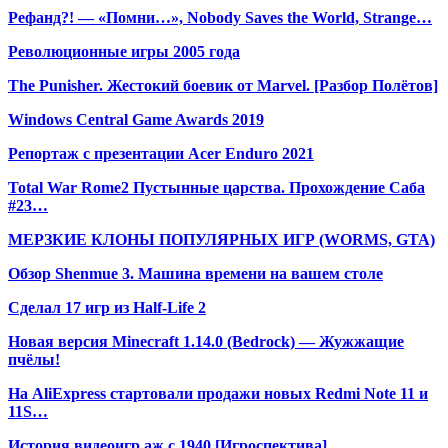
Рефанд?! — «Помни…», Nobody Saves the World, Strange…
Революционные игры 2005 года
The Punisher. Жестокий боевик от Marvel. [Разбор Полётов]
Windows Central Game Awards 2019
Репортаж с презентации Acer Enduro 2021
Total War Rome2 Пустынные царства. Прохождение Саба
#23…
МЕРЗКИЕ КЛОНЫ ПОПУЛЯРНЫХ ИГР (WORMS, GTA)
Обзор Shenmue 3. Машина времени на вашем столе
Сделал 17 игр из Half-Life 2
Новая версия Minecraft 1.14.0 (Bedrock) — Жужжащие
пчёлы!
На AliExpress стартовали продажи новых Redmi Note 11 и
11S…
История видеоигр аж с 1940 [Игроспектива]