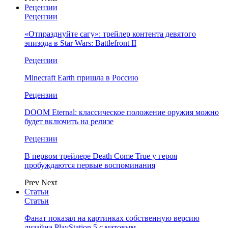
Рецензии
Рецензии
«Отпразднуйте сагу»: трейлер контента девятого
эпизода в Star Wars: Battlefront II
Рецензии
Minecraft Earth пришла в Россию
Рецензии
DOOM Eternal: классическое положение оружия можно
будет включить на релизе
Рецензии
В первом трейлере Death Come True у героя
пробуждаются первые воспоминания
Prev
Next
Статьи
Статьи
Фанат показал на картинках собственную версию
дизайна PlayStation 5 с матовым…