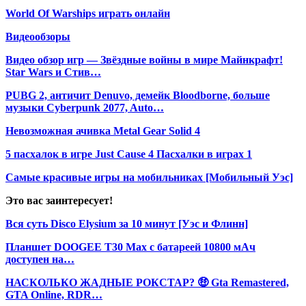
World Of Warships играть онлайн
Видеообзоры
Видео обзор игр — Звёздные войны в мире Майнкрафт!
Star Wars и Стив…
PUBG 2, античит Denuvo, демейк Bloodborne, больше
музыки Cyberpunk 2077, Auto…
Невозможная ачивка Metal Gear Solid 4
5 пасхалок в игре Just Cause 4 Пасхалки в играх 1
Самые красивые игры на мобильниках [Мобильный Уэс]
Это вас заинтересует!
Вся суть Disco Elysium за 10 минут [Уэс и Флинн]
Планшет DOOGEE T30 Max с батареей 10800 мАч
доступен на…
НАСКОЛЬКО ЖАДНЫЕ РОКСТАР? 🤑 Gta Remastered,
GTA Online, RDR…