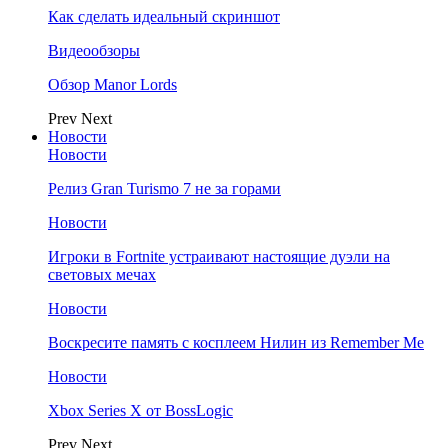
Как сделать идеальный скриншот
Видеообзоры
Обзор Manor Lords
Prev
Next
Новости
Новости
Релиз Gran Turismo 7 не за горами
Новости
Игроки в Fortnite устраивают настоящие дуэли на
световых мечах
Новости
Воскресите память с косплеем Нилин из Remember Me
Новости
Xbox Series X от BossLogic
Prev
Next