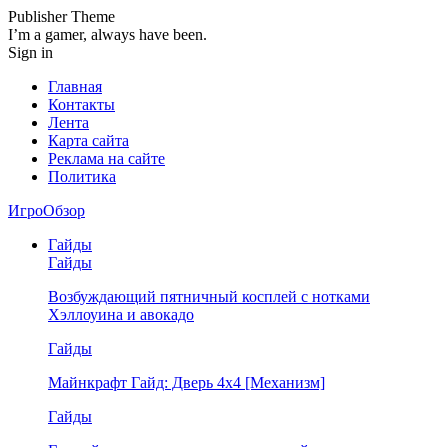
Publisher Theme
I’m a gamer, always have been.
Sign in
Главная
Контакты
Лента
Карта сайта
Реклама на сайте
Политика
ИгроОбзор
Гайды
Гайды
Возбуждающий пятничный косплей с нотками
Хэллоуина и авокадо
Гайды
Майнкрафт Гайд: Дверь 4х4 [Механизм]
Гайды