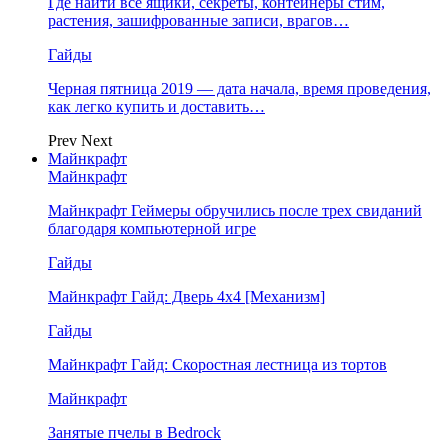
Где найти все ящики, секреты, контейнеры стим,
растения, зашифрованные записи, врагов…
Гайды
Черная пятница 2019 — дата начала, время проведения,
как легко купить и доставить…
Prev
Next
Майнкрафт
Майнкрафт
Майнкрафт Геймеры обручились после трех свиданий
благодаря компьютерной игре
Гайды
Майнкрафт Гайд: Дверь 4х4 [Механизм]
Гайды
Майнкрафт Гайд: Скоростная лестница из тортов
Майнкрафт
Занятые пчелы в Bedrock