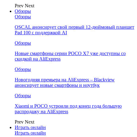
Prev
Next
Обзоры
Обзоры
OSCAL анонсирует свой первый 12-дюймовый планшет
Pad 100 с поддержкой AI
Обзоры
Новые смартфоны серии POCO X7 уже доступны со
скидкой на AliExpress
Обзоры
Новогодняя премьера на AliExpress – Blackview
анонсирует новые смартфоны и ноутбук
Обзоры
Xiaomi и POCO устроили под конец года большую
распродажу на AliExpress
Prev
Next
Играть онлайн
Играть онлайн