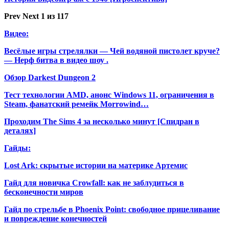
Prev
Next
1 из 117
Видео:
Весёлые игры стрелялки — Чей водяной пистолет круче?
— Нерф битва в видео шоу .
Обзор Darkest Dungeon 2
Тест технологии AMD, анонс Windows 11, ограничения в
Steam, фанатский ремейк Morrowind…
Проходим The Sims 4 за несколько минут [Спидран в
деталях]
Гайды:
Lost Ark: скрытые истории на материке Артемис
Гайд для новичка Crowfall: как не заблудиться в
бесконечности миров
Гайд по стрельбе в Phoenix Point: свободное прицеливание
и повреждение конечностей