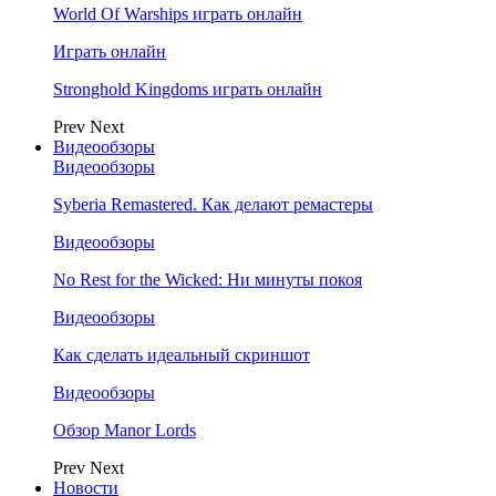
World Of Warships играть онлайн
Играть онлайн
Stronghold Kingdoms играть онлайн
Prev
Next
Видеообзоры
Видеообзоры
Syberia Remastered. Как делают ремастеры
Видеообзоры
No Rest for the Wicked: Ни минуты покоя
Видеообзоры
Как сделать идеальный скриншот
Видеообзоры
Обзор Manor Lords
Prev
Next
Новости