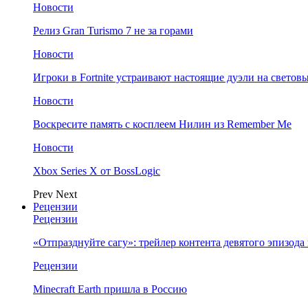
Новости
Релиз Gran Turismo 7 не за горами
Новости
Игроки в Fortnite устраивают настоящие дуэли на светов
Новости
Воскресите память с косплеем Нилин из Remember Me
Новости
Xbox Series X от BossLogic
Prev
Next
Рецензии
Рецензии
«Отпразднуйте сагу»: трейлер контента девятого эпизода в S
Рецензии
Minecraft Earth пришла в Россию