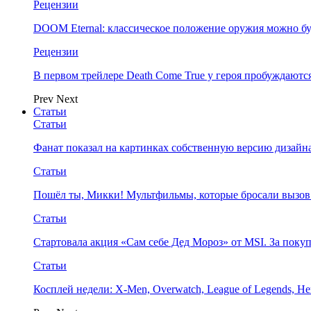
Рецензии
DOOM Eternal: классическое положение оружия можно бу
Рецензии
В первом трейлере Death Come True у героя пробуждают
Prev
Next
Статьи
Статьи
Фанат показал на картинках собственную версию дизайна
Статьи
Пошёл ты, Микки! Мультфильмы, которые бросали вызов
Статьи
Стартовала акция «Сам себе Дед Мороз» от MSI. За поку
Статьи
Косплей недели: X-Men, Overwatch, League of Legends, Her