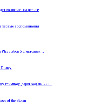
дет включить на релизе
ся первые воспоминания
 PlayStation 5 с матовым…
 Disney
пку геймпада дарят код на 650…
oes of the Storm