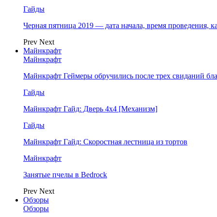
Гайды
Черная пятница 2019 — дата начала, время проведения, к
Prev
Next
Майнкрафт
Майнкрафт
Майнкрафт Геймеры обручились после трех свиданий бл
Гайды
Майнкрафт Гайд: Дверь 4х4 [Механизм]
Гайды
Майнкрафт Гайд: Скоростная лестница из тортов
Майнкрафт
Занятые пчелы в Bedrock
Prev
Next
Обзоры
Обзоры