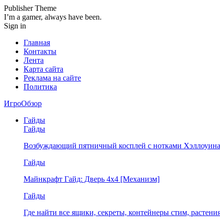
Publisher Theme
I’m a gamer, always have been.
Sign in
Главная
Контакты
Лента
Карта сайта
Реклама на сайте
Политика
ИгроОбзор
Гайды
Гайды
Возбуждающий пятничный косплей с нотками Хэллоуина
Гайды
Майнкрафт Гайд: Дверь 4х4 [Механизм]
Гайды
Где найти все ящики, секреты, контейнеры стим, растен