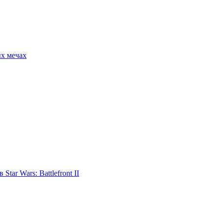
ых мечах
tar Wars: Battlefront II