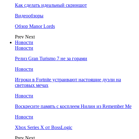
Как сделать идеальный скриншот
Видеообзоры
Обзор Manor Lords
Prev
Next
Новости
Новости
Релиз Gran Turismo 7 не за горами
Новости
Игроки в Fortnite устраивают настоящие дуэли на
световых мечах
Новости
Воскресите память с косплеем Нилин из Remember Me
Новости
Xbox Series X от BossLogic
Prev
Next