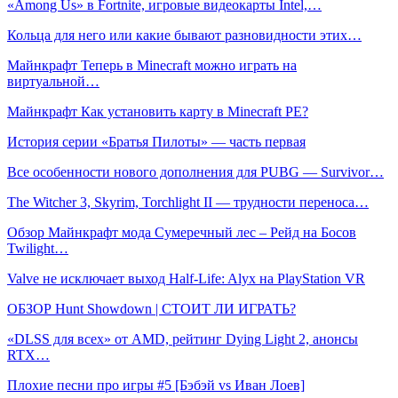
«Among Us» в Fortnite, игровые видеокарты Intel,…
Кольца для него или какие бывают разновидности этих…
Майнкрафт Теперь в Minecraft можно играть на
виртуальной…
Майнкрафт Как установить карту в Minecraft PE?
История серии «Братья Пилоты» — часть первая
Все особенности нового дополнения для PUBG — Survivor…
The Witcher 3, Skyrim, Torchlight II — трудности переноса…
Обзор Майнкрафт мода Сумеречный лес – Рейд на Босов
Twilight…
Valve не исключает выход Half-Life: Alyx на PlayStation VR
ОБЗОР Hunt Showdown | СТОИТ ЛИ ИГРАТЬ?
«DLSS для всех» от AMD, рейтинг Dying Light 2, анонсы
RTX…
Плохие песни про игры #5 [Бэбэй vs Иван Лоев]