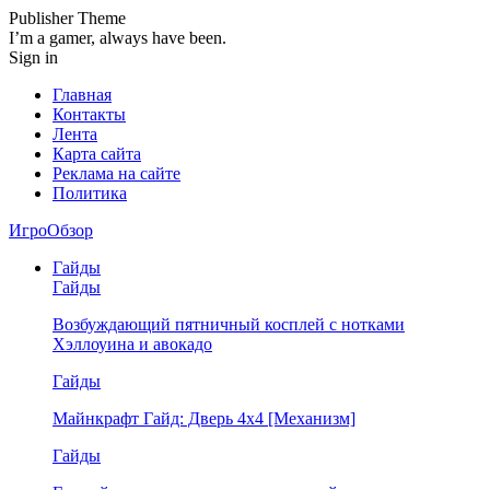
Publisher Theme
I’m a gamer, always have been.
Sign in
Главная
Контакты
Лента
Карта сайта
Реклама на сайте
Политика
ИгроОбзор
Гайды
Гайды
Возбуждающий пятничный косплей с нотками
Хэллоуина и авокадо
Гайды
Майнкрафт Гайд: Дверь 4х4 [Механизм]
Гайды