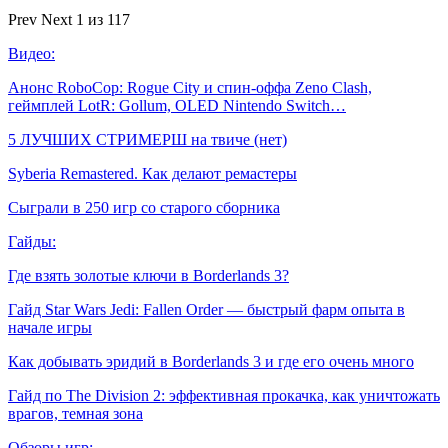
Prev
Next
1 из 117
Видео:
Анонс RoboCop: Rogue City и спин-оффа Zeno Clash,
геймплей LotR: Gollum, OLED Nintendo Switch…
5 ЛУЧШИХ СТРИМЕРШ на твиче (нет)
Syberia Remastered. Как делают ремастеры
Сыграли в 250 игр со старого сборника
Гайды:
Где взять золотые ключи в Borderlands 3?
Гайд Star Wars Jedi: Fallen Order — быстрый фарм опыта в
начале игры
Как добывать эридий в Borderlands 3 и где его очень много
Гайд по The Division 2: эффективная прокачка, как уничтожать
врагов, темная зона
Обзоры игр: