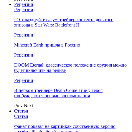
Рецензии
Рецензии
«Отпразднуйте сагу»: трейлер контента девятого
эпизода в Star Wars: Battlefront II
Рецензии
Minecraft Earth пришла в Россию
Рецензии
DOOM Eternal: классическое положение оружия можно
будет включить на релизе
Рецензии
В первом трейлере Death Come True у героя
пробуждаются первые воспоминания
Prev
Next
Статьи
Статьи
Фанат показал на картинках собственную версию
дизайна PlayStation 5 с матовым…