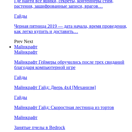
Где найти все ящики, секреты, контейнеры стим,
растения, зашифрованные записи, врагов…
Гайды
Черная пятница 2019 — дата начала, время проведения,
как легко купить и доставить…
Prev
Next
Майнкрафт
Майнкрафт
Майнкрафт Геймеры обручились после трех свиданий
благодаря компьютерной игре
Гайды
Майнкрафт Гайд: Дверь 4х4 [Механизм]
Гайды
Майнкрафт Гайд: Скоростная лестница из тортов
Майнкрафт
Занятые пчелы в Bedrock