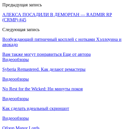
Предыдущая запись
АЛЕКСА ПОСАДИЛИ В ДЕМОРГАН — RADMIR RP
(CRMP) #45
Следующая запись
Возбуждающий пятничный косплей с нотками Хэллоуина и
авокадо
Вам также могут понравиться
Еще от автора
Видеообзоры
Syberia Remastered. Как делают ремастеры
Видеообзоры
No Rest for the Wicked: Ни минуты покоя
Видеообзоры
Как сделать идеальный скриншот
Видеообзоры
Обзор Manor Lords