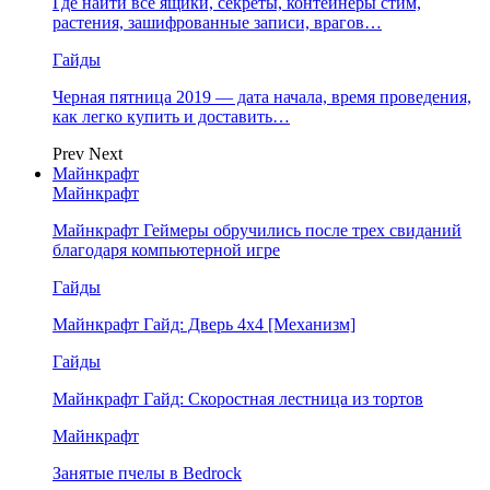
Где найти все ящики, секреты, контейнеры стим,
растения, зашифрованные записи, врагов…
Гайды
Черная пятница 2019 — дата начала, время проведения,
как легко купить и доставить…
Prev
Next
Майнкрафт
Майнкрафт
Майнкрафт Геймеры обручились после трех свиданий
благодаря компьютерной игре
Гайды
Майнкрафт Гайд: Дверь 4х4 [Механизм]
Гайды
Майнкрафт Гайд: Скоростная лестница из тортов
Майнкрафт
Занятые пчелы в Bedrock