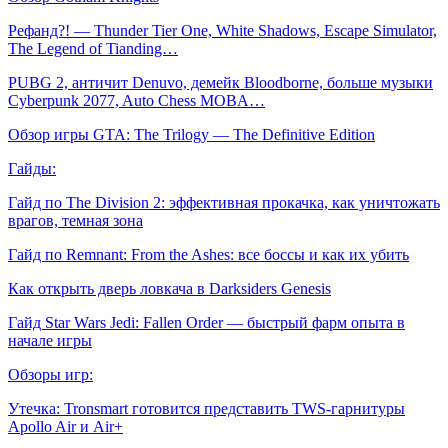
Рефанд?! — Thunder Tier One, White Shadows, Escape Simulator,
The Legend of Tianding…
PUBG 2, античит Denuvo, демейк Bloodborne, больше музыки
Cyberpunk 2077, Auto Chess MOBA…
Обзор игры GTA: The Trilogy — The Definitive Edition
Гайды:
Гайд по The Division 2: эффективная прокачка, как уничтожать
врагов, темная зона
Гайд по Remnant: From the Ashes: все боссы и как их убить
Как открыть дверь ловкача в Darksiders Genesis
Гайд Star Wars Jedi: Fallen Order — быстрый фарм опыта в
начале игры
Обзоры игр:
Утечка: Tronsmart готовится представить TWS-гарнитуры
Apollo Air и Air+