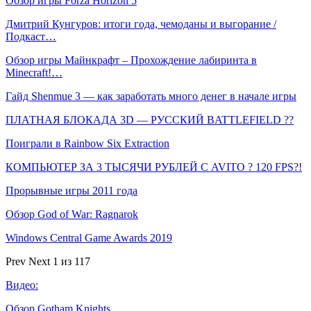
Обзор игры Forza Horizon 5
Дмитрий Кунгуров: итоги года, чемоданы и выгорание /
Подкаст…
Обзор игры Майнкрафт – Прохождение лабиринта в
Minecraft!…
Гайд Shenmue 3 — как заработать много денег в начале игры
ПЛАТНАЯ БЛОКАДА 3D — РУССКИЙ BATTLEFIELD ??
Поиграли в Rainbow Six Extraction
КОМПЬЮТЕР ЗА 3 ТЫСЯЧИ РУБЛЕЙ С AVITO ? 120 FPS?!
Прорывные игры 2011 года
Обзор God of War: Ragnarok
Windows Central Game Awards 2019
Prev
Next
1 из 117
Видео:
Обзор Gotham Knights