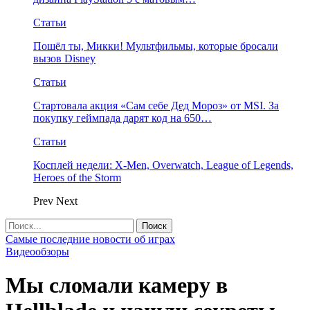
Статьи
Пошёл ты, Микки! Мультфильмы, которые бросали
вызов Disney
Статьи
Стартовала акция «Сам себе Дед Мороз» от MSI. За
покупку геймпада дарят код на 650…
Статьи
Косплей недели: X-Men, Overwatch, League of Legends,
Heroes of the Storm
Prev
Next
Самые последние новости об играх
Видеообзоры
Мы сломали камеру в