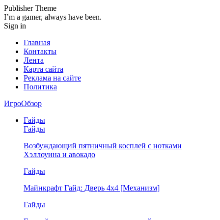
Publisher Theme
I’m a gamer, always have been.
Sign in
Главная
Контакты
Лента
Карта сайта
Реклама на сайте
Политика
ИгроОбзор
Гайды
Гайды
Возбуждающий пятничный косплей с нотками
Хэллоуина и авокадо
Гайды
Майнкрафт Гайд: Дверь 4х4 [Механизм]
Гайды