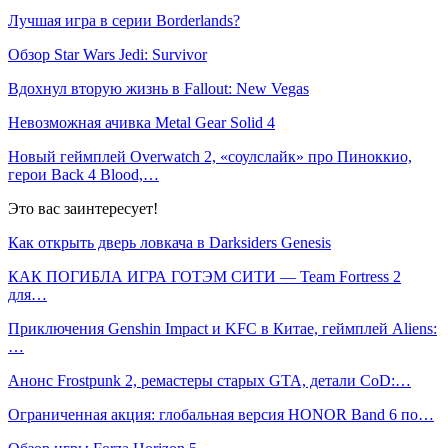
Лучшая игра в серии Borderlands?
Обзор Star Wars Jedi: Survivor
Вдохнул вторую жизнь в Fallout: New Vegas
Невозможная ачивка Metal Gear Solid 4
Новый геймплей Overwatch 2, «соулслайк» про Пиноккио,
герои Back 4 Blood,…
Это вас заинтересует!
Как открыть дверь ловкача в Darksiders Genesis
КАК ПОГИБЛА ИГРА ГОТЭМ СИТИ — Team Fortress 2
для…
Приключения Genshin Impact и KFC в Китае, геймплей Aliens:
…
Анонс Frostpunk 2, ремастеры старых GTA, детали CoD:…
Ограниченная акция: глобальная версия HONOR Band 6 по…