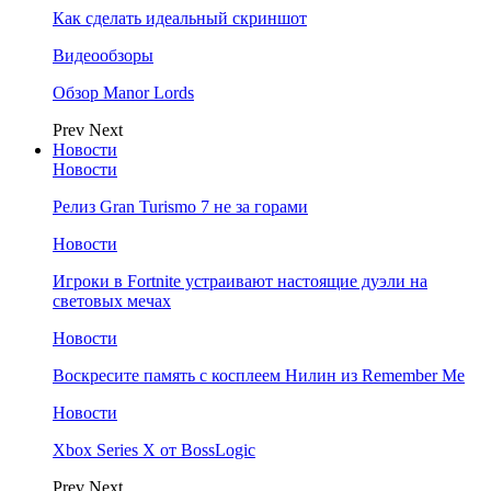
Как сделать идеальный скриншот
Видеообзоры
Обзор Manor Lords
Prev
Next
Новости
Новости
Релиз Gran Turismo 7 не за горами
Новости
Игроки в Fortnite устраивают настоящие дуэли на
световых мечах
Новости
Воскресите память с косплеем Нилин из Remember Me
Новости
Xbox Series X от BossLogic
Prev
Next