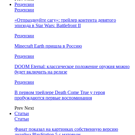
Рецензии
Рецензии
«Отпразднуйте сагу»: трейлер контента девятого
эпизода в Star Wars: Battlefront II
Рецензии
Minecraft Earth пришла в Россию
Рецензии
DOOM Eternal: классическое положение оружия можно
будет включить на релизе
Рецензии
В первом трейлере Death Come True у героя
пробуждаются первые воспоминания
Prev
Next
Статьи
Статьи
Фанат показал на картинках собственную версию
дизайна PlayStation 5 с матовым…