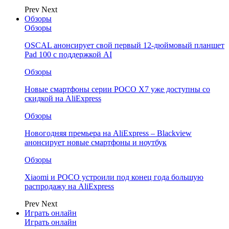
Prev
Next
Обзоры
Обзоры
OSCAL анонсирует свой первый 12-дюймовый планшет
Pad 100 с поддержкой AI
Обзоры
Новые смартфоны серии POCO X7 уже доступны со
скидкой на AliExpress
Обзоры
Новогодняя премьера на AliExpress – Blackview
анонсирует новые смартфоны и ноутбук
Обзоры
Xiaomi и POCO устроили под конец года большую
распродажу на AliExpress
Prev
Next
Играть онлайн
Играть онлайн