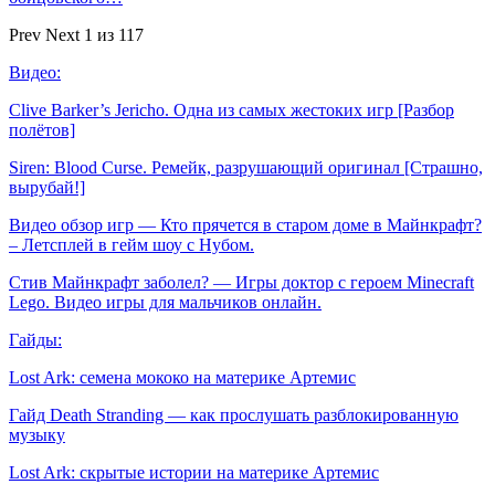
Prev
Next
1 из 117
Видео:
Clive Barker’s Jericho. Одна из самых жестоких игр [Разбор
полётов]
Siren: Blood Curse. Ремейк, разрушающий оригинал [Страшно,
вырубай!]
Видео обзор игр — Кто прячется в старом доме в Майнкрафт?
– Летсплей в гейм шоу с Нубом.
Стив Майнкрафт заболел? — Игры доктор с героем Minecraft
Lego. Видео игры для мальчиков онлайн.
Гайды:
Lost Ark: cемена мококо на материке Артемис
Гайд Death Stranding — как прослушать разблокированную
музыку
Lost Ark: скрытые истории на материке Артемис