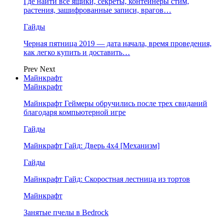
Где найти все ящики, секреты, контейнеры стим,
растения, зашифрованные записи, врагов…
Гайды
Черная пятница 2019 — дата начала, время проведения,
как легко купить и доставить…
Prev
Next
Майнкрафт
Майнкрафт
Майнкрафт Геймеры обручились после трех свиданий
благодаря компьютерной игре
Гайды
Майнкрафт Гайд: Дверь 4х4 [Механизм]
Гайды
Майнкрафт Гайд: Скоростная лестница из тортов
Майнкрафт
Занятые пчелы в Bedrock