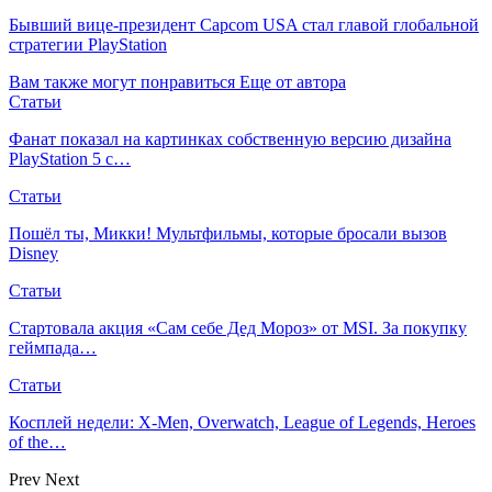
Бывший вице-президент Capcom USA стал главой глобальной
стратегии PlayStation
Вам также могут понравиться
Еще от автора
Статьи
Фанат показал на картинках собственную версию дизайна
PlayStation 5 с…
Статьи
Пошёл ты, Микки! Мультфильмы, которые бросали вызов
Disney
Статьи
Стартовала акция «Сам себе Дед Мороз» от MSI. За покупку
геймпада…
Статьи
Косплей недели: X-Men, Overwatch, League of Legends, Heroes
of the…
Prev
Next