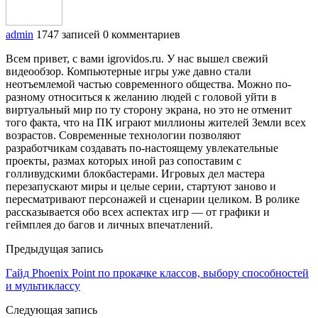
admin
1747 записей
0 комментариев
Всем привет, с вами igrovidos.ru. У нас вышел свежий
видеообзор. Компьютерные игры уже давно стали
неотъемлемой частью современного общества. Можно по-
разному относиться к желанию людей с головой уйти в
виртуальный мир по ту сторону экрана, но это не отменит
того факта, что на ПК играют миллионы жителей Земли всех
возрастов. Современные технологии позволяют
разработчикам создавать по-настоящему увлекательные
проекты, размах которых иной раз сопоставим с
голливудскими блокбастерами. Игровых дел мастера
перезапускают миры и целые серии, стартуют заново и
пересматривают персонажей и сценарии целиком. В ролике
рассказывается обо всех аспектах игр — от графики и
геймплея до багов и личных впечатлений.
Предыдущая запись
Гайд Phoenix Point по прокачке классов, выбору способностей
и мультиклассу
Следующая запись