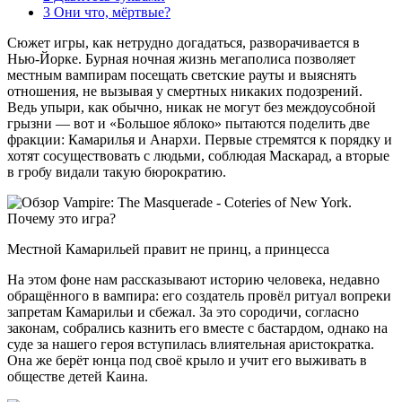
3
Они что, мёртвые?
Сюжет игры, как нетрудно догадаться, разворачивается в
Нью-Йорке. Бурная ночная жизнь мегаполиса позволяет
местным вампирам посещать светские рауты и выяснять
отношения, не вызывая у смертных никаких подозрений.
Ведь упыри, как обычно, никак не могут без междоусобной
грызни — вот и «Большое яблоко» пытаются поделить две
фракции: Камарилья и Анархи. Первые стремятся к порядку и
хотят сосуществовать с людьми, соблюдая Маскарад, а вторые
в гробу видали такую бюрократию.
Местной Камарильей правит не принц, а принцесса
На этом фоне нам рассказывают историю человека, недавно
обращённого в вампира: его создатель провёл ритуал вопреки
запретам Камарильи и сбежал. За это сородичи, согласно
законам, собрались казнить его вместе с бастардом, однако на
суде за нашего героя вступилась влиятельная аристократка.
Она же берёт юнца под своё крыло и учит его выживать в
обществе детей Каина.