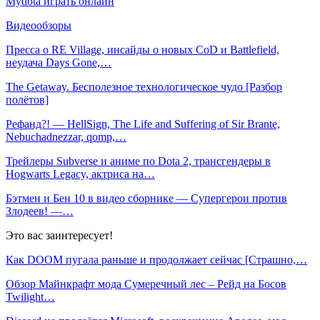
Mydota играть онлайн
Видеообзоры
Пресса о RE Village, инсайды о новых CoD и Battlefield,
неудача Days Gone,…
The Getaway. Бесполезное технологическое чудо [Разбор
полётов]
Рефанд?! — HellSign, The Life and Suffering of Sir Brante,
Nebuchadnezzar, qomp,…
Трейлеры Subverse и аниме по Dota 2, трансгендеры в
Hogwarts Legacy, актриса на…
Бэтмен и Бен 10 в видео сборнике — Супергерои против
Злодеев! —…
Это вас заинтересует!
Как DOOM пугала раньше и продолжает сейчас [Страшно,…
Обзор Майнкрафт мода Сумеречный лес – Рейд на Босов
Twilight…