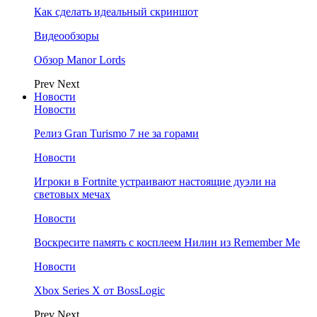
Как сделать идеальный скриншот
Видеообзоры
Обзор Manor Lords
Prev
Next
Новости
Новости
Релиз Gran Turismo 7 не за горами
Новости
Игроки в Fortnite устраивают настоящие дуэли на
световых мечах
Новости
Воскресите память с косплеем Нилин из Remember Me
Новости
Xbox Series X от BossLogic
Prev
Next