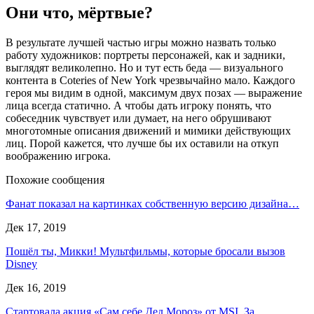
Они что, мёртвые?
В результате лучшей частью игры можно назвать только
работу художников: портреты персонажей, как и задники,
выглядят великолепно. Но и тут есть беда — визуального
контента в Coteries of New York чрезвычайно мало. Каждого
героя мы видим в одной, максимум двух позах — выражение
лица всегда статично. А чтобы дать игроку понять, что
собеседник чувствует или думает, на него обрушивают
многотомные описания движений и мимики действующих
лиц. Порой кажется, что лучше бы их оставили на откуп
воображению игрока.
Похожие сообщения
Фанат показал на картинках собственную версию дизайна…
Дек 17, 2019
Пошёл ты, Микки! Мультфильмы, которые бросали вызов
Disney
Дек 16, 2019
Стартовала акция «Сам себе Дед Мороз» от MSI. За