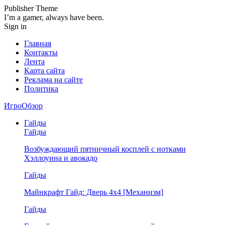
Publisher Theme
I’m a gamer, always have been.
Sign in
Главная
Контакты
Лента
Карта сайта
Реклама на сайте
Политика
ИгроОбзор
Гайды
Гайды
Возбуждающий пятничный косплей с нотками
Хэллоуина и авокадо
Гайды
Майнкрафт Гайд: Дверь 4х4 [Механизм]
Гайды