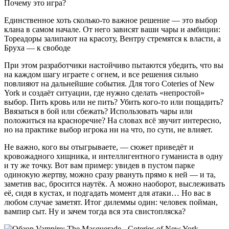
Единственное хоть сколько-то важное решение — это выбор
клана в самом начале. От него зависят ваши чары и амбиции:
Тореадоры залипают на красоту, Вентру стремятся к власти, а
Бруха — к свободе
При этом разработчики настойчиво пытаются убедить, что вы
на каждом шагу играете с огнем, и все решения сильно
повлияют на дальнейшие события. Для того Coteries of New
York и создаёт ситуации, где нужно сделать «непростой»
выбор. Пить кровь или не пить? Убить кого-то или пощадить?
Ввязаться в бой или сбежать? Использовать чары или
положиться на красноречие? На словах всё звучит интересно,
но на практике выбор игрока ни на что, по сути, не влияет.
Не важно, кого вы отыгрываете, — сюжет приведёт и
кровожадного хищника, и интеллигентного гуманиста в одну
и ту же точку. Вот вам пример: увидев в пустом парке
одинокую жертву, можно сразу рвануть прямо к ней — и та,
заметив вас, бросится наутёк. А можно наоборот, выслеживать
её, сидя в кустах, и подгадать момент для атаки… Но вас в
любом случае заметят. Итог дилеммы один: человек пойман,
вампир сыт. Ну и зачем тогда вся эта свистопляска?