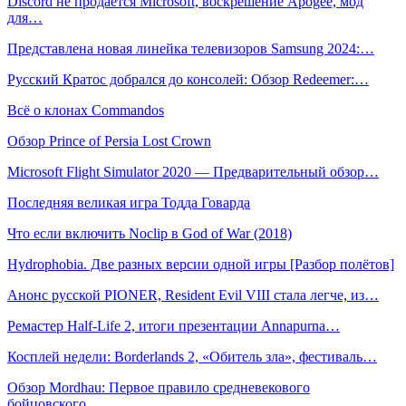
Discord не продаётся Microsoft, воскрешение Apogee, мод
для…
Представлена новая линейка телевизоров Samsung 2024:…
Русский Кратос добрался до консолей: Обзор Redeemer:…
Всё о клонах Commandos
Обзор Prince of Persia Lost Crown
Microsoft Flight Simulator 2020 — Предварительный обзор…
Последняя великая игра Тодда Говарда
Что если включить Noclip в God of War (2018)
Hydrophobia. Две разных версии одной игры [Разбор полётов]
Анонс русской PIONER, Resident Evil VIII стала легче, из…
Ремастер Half-Life 2, итоги презентации Annapurna…
Косплей недели: Borderlands 2, «Обитель зла», фестиваль…
Обзор Mordhau: Первое правило средневекового
бойцовского…