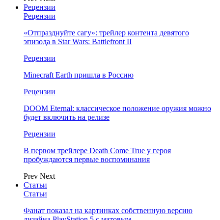
Рецензии
Рецензии
«Отпразднуйте сагу»: трейлер контента девятого
эпизода в Star Wars: Battlefront II
Рецензии
Minecraft Earth пришла в Россию
Рецензии
DOOM Eternal: классическое положение оружия можно
будет включить на релизе
Рецензии
В первом трейлере Death Come True у героя
пробуждаются первые воспоминания
Prev
Next
Статьи
Статьи
Фанат показал на картинках собственную версию
дизайна PlayStation 5 с матовым…