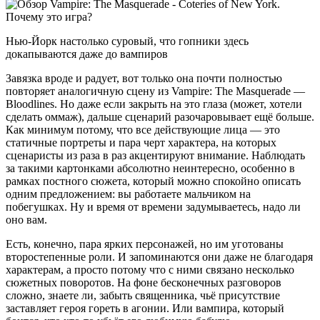
Нью-Йорк настолько суровый, что гопники здесь
докапываются даже до вампиров
Завязка вроде и радует, вот только она почти полностью
повторяет аналогичную сцену из Vampire: The Masquerade —
Bloodlines. Но даже если закрыть на это глаза (может, хотели
сделать оммаж), дальше сценарий разочаровывает ещё больше.
Как минимум потому, что все действующие лица — это
статичные портреты и пара черт характера, на которых
сценаристы из раза в раз акцентируют внимание. Наблюдать
за такими картонками абсолютно неинтересно, особенно в
рамках постного сюжета, который можно спокойно описать
одним предложением: вы работаете мальчиком на
побегушках. Ну и время от времени задумываетесь, надо ли
оно вам.
Есть, конечно, пара ярких персонажей, но им уготованы
второстепенные роли. И запоминаются они даже не благодаря
характерам, а просто потому что с ними связано несколько
сюжетных поворотов. На фоне бесконечных разговоров
сложно, знаете ли, забыть священника, чьё присутствие
заставляет героя гореть в агонии. Или вампира, который