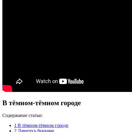
В тёмном-тёмном городе
Содержание статьи:
1
В тёмном-тёмном городе
2
Давитесь буквами