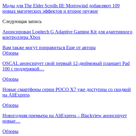
Моды для The Elder Scrolls III: Morrowind добавляют 109
новых магических эффектов и второе оружие
Следующая запись
Анонсирован Logitech G Adaptive Gaming Kit для адаптивного
контроллера Xbox
Вам также могут понравиться
Еще от автора
Обзоры
OSCAL анонсирует свой первый 12-дюймовый планшет Pad
100 с поддержкой…
Обзоры
Новые смартфоны серии POCO X7 уже доступны со скидкой
на AliExpress
Обзоры
Новогодняя премьера на AliExpress – Blackview анонсирует
новые…
Обзоры