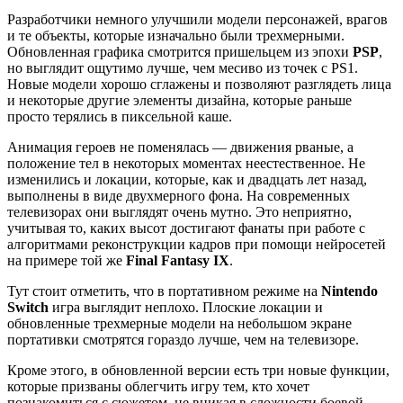
Разработчики немного улучшили модели персонажей, врагов
и те объекты, которые изначально были трехмерными.
Обновленная графика смотрится пришельцем из эпохи
PSP
,
но выглядит ощутимо лучше, чем месиво из точек с PS1.
Новые модели хорошо сглажены и позволяют разглядеть лица
и некоторые другие элементы дизайна, которые раньше
просто терялись в пиксельной каше.
Анимация героев не поменялась — движения рваные, а
положение тел в некоторых моментах неестественное. Не
изменились и локации, которые, как и двадцать лет назад,
выполнены в виде двухмерного фона. На современных
телевизорах они выглядят очень мутно. Это неприятно,
учитывая то, каких высот достигают фанаты при работе с
алгоритмами реконструкции кадров при помощи нейросетей
на примере той же
Final Fantasy IX
.
Тут стоит отметить, что в портативном режиме на
Nintendo
Switch
игра выглядит неплохо. Плоские локации и
обновленные трехмерные модели на небольшом экране
портативки смотрятся гораздо лучше, чем на телевизоре.
Кроме этого, в обновленной версии есть три новые функции,
которые призваны облегчить игру тем, кто хочет
познакомиться с сюжетом, не вникая в сложности боевой