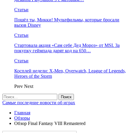
Статьи
Пошёл ты, Микки! Мультфильмы, которые бросали
вызов Disney
Статьи
Стартовала акция «Сам себе Дед Мороз» от MSI. За
покупку геймпада дарят код на 650…
Статьи
Косплей недели: X-Men, Overwatch, League of Legends,
Heroes of the Storm
Prev
Next
Самые последние новости об играх
Главная
Обзоры
Обзор Final Fantasy VIII Remastered