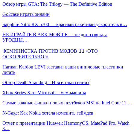
Обзор игры GTA: The Trilogy — The Definitive Edition
Go2case играть онлайн
Sapphire Nitro RX 5700 — красный ракетный ускоритель в…
НЕ ИГРАЙТЕ В ARK MOBILE — не динозавры, а
УРОДЦЫ…
ФЕМИНИСТКА ПРОТИВ МОДОВ 🤦‍♀️ «ЭТО
ОСКОРБИТЕЛЬНО!»
Harman Kardon LEVI заставит ваши виниловые пластинки
летать
Обзор Death Stranding – И всё-таки гений?
Xbox Series X от Microsoft – мем-машина
Самые важные фишки новых ноутбуков MSI на Intel Core 11…
N-Gage: Как Nokia хотела изменить геймдев
Отчёт о презентации Huawei: HarmonyOS, MatePad Pro, Watch
3…