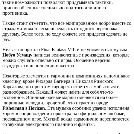
такие возможности позволяют придумывать тактики,
приспособленные специально под того или иного
противника.
Также стоит отметить, что все экипированное добро вместе со
стражами можно легко передавать от одного персонажа
другому. Более того, по ходу сюжета это придется сделать не
раз.
Нельзя говорить о Final Fantasy VIII и не упомянуть о музыке.
Нобуо Уемацу
написал великолепные произведения, которые
можно слушать отдельно от игры. Особенно версию
саундтрека в исполнении оркестра.
Некоторые элементы и гармонии в композициях напоминают
классику, вроде Рихарда Вагнера и Николая Римского-
Корсакова, но при этом саундрек остается самобытным и
разнообразным. Каждый может найти для себя что-то
особенное. Эпичные боевые марши сменяются на более
лиричные мелодии, вроде той, что играет в городе
Fisherman’s Horizon
. Эта музыка особенно удачно исполнена
хором в сопровождении оркестра на официальном альбоме,
посвященном игре. Мягкий вокал гармонично переплетается
со звуками электронного пианино и флейты.