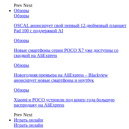
Prev
Next
Обзоры
Обзоры
OSCAL анонсирует свой первый 12-дюймовый планшет
Pad 100 с поддержкой AI
Обзоры
Новые смартфоны серии POCO X7 уже доступны со
скидкой на AliExpress
Обзоры
Новогодняя премьера на AliExpress – Blackview
анонсирует новые смартфоны и ноутбук
Обзоры
Xiaomi и POCO устроили под конец года большую
распродажу на AliExpress
Prev
Next
Играть онлайн
Играть онлайн