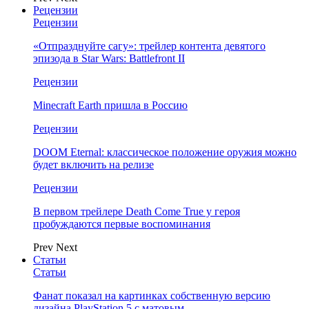
Рецензии
Рецензии
«Отпразднуйте сагу»: трейлер контента девятого
эпизода в Star Wars: Battlefront II
Рецензии
Minecraft Earth пришла в Россию
Рецензии
DOOM Eternal: классическое положение оружия можно
будет включить на релизе
Рецензии
В первом трейлере Death Come True у героя
пробуждаются первые воспоминания
Prev
Next
Статьи
Статьи
Фанат показал на картинках собственную версию
дизайна PlayStation 5 с матовым…