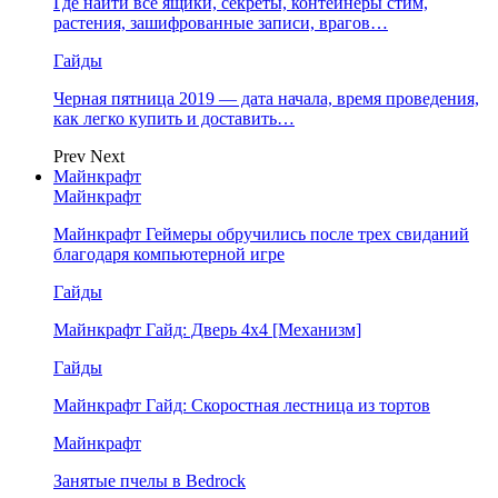
Где найти все ящики, секреты, контейнеры стим,
растения, зашифрованные записи, врагов…
Гайды
Черная пятница 2019 — дата начала, время проведения,
как легко купить и доставить…
Prev
Next
Майнкрафт
Майнкрафт
Майнкрафт Геймеры обручились после трех свиданий
благодаря компьютерной игре
Гайды
Майнкрафт Гайд: Дверь 4х4 [Механизм]
Гайды
Майнкрафт Гайд: Скоростная лестница из тортов
Майнкрафт
Занятые пчелы в Bedrock