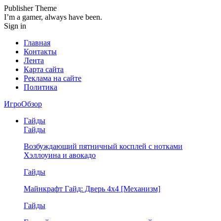
Publisher Theme
I’m a gamer, always have been.
Sign in
Главная
Контакты
Лента
Карта сайта
Реклама на сайте
Политика
ИгроОбзор
Гайды
Гайды
Возбуждающий пятничный косплей с нотками
Хэллоуина и авокадо
Гайды
Майнкрафт Гайд: Дверь 4х4 [Механизм]
Гайды