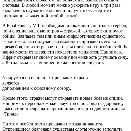
системы. В любой момент можно ускорить игру в три раза,
выключить случайные битвы и получить бессмертие с
постоянно заряженной особой атакой.
В Final Fantasy VIII необходимо прокачивать не только героев,
но и специальных монстров – стражей, которых экипируют
бойцы. Завладев тем или иным мифологическим существом,
герой не только получает возможность призывать его во
время боя, но и открывает слот для прокачки способностей. В
зависимости от зверя, эти показатели меняются. Например,
Ифрит открывает своему хозяину возможность улучшать силу,
а Кетцалькоатль – количество жизненной энергии.
базируется на основных признаках игры и
является
дополнением к основному обзору.
Кроме этого, стражи могут открывать новые боевые опции.
Например, персонаж может научиться поглощать здоровье у
врагов или превращать противников в карты для мини-игры
“Триада”.
На этом особенности прокачки не заканчиваются.
Открывшиеся благодаря существам слоты нужно заполнять