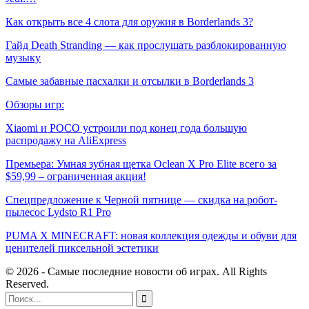
Как открыть все 4 слота для оружия в Borderlands 3?
Гайд Death Stranding — как прослушать разблокированную
музыку
Самые забавные пасхалки и отсылки в Borderlands 3
Обзоры игр:
Xiaomi и POCO устроили под конец года большую
распродажу на AliExpress
Премьера: Умная зубная щетка Oclean X Pro Elite всего за
$59,99 – ограниченная акция!
Спецпредложение к Черной пятнице — скидка на робот-
пылесос Lydsto R1 Pro
PUMA X MINECRAFT: новая коллекция одежды и обуви для
ценителей пиксельной эстетики
© 2026 - Самые последние новости об играх. All Rights
Reserved.