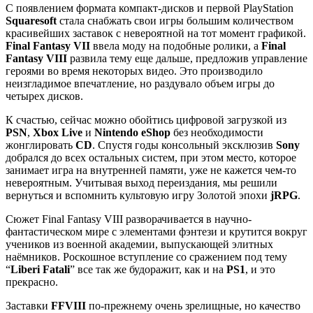
С появлением формата компакт-дисков и первой PlayStation
Squaresoft
стала снабжать свои игры большим количеством
красивейших заставок с невероятной на тот момент графикой.
Final Fantasy VII
ввела моду на подобные ролики, а
Final
Fantasy VIII
развила тему еще дальше, предложив управление
героями во время некоторых видео. Это производило
неизгладимое впечатление, но раздувало объем игры до
четырех дисков.
К счастью, сейчас можно обойтись цифровой загрузкой из
PSN
,
Xbox Live
и
Nintendo eShop
без необходимости
жонглировать
CD
. Спустя годы консольный эксклюзив
Sony
добрался до всех остальных систем, при этом место, которое
занимает игра на внутренней памяти, уже не кажется чем-то
невероятным. Учитывая выход переиздания, мы решили
вернуться и вспомнить культовую игру Золотой эпохи
jRPG
.
Сюжет Final Fantasy VIII разворачивается в научно-
фантастическом мире с элементами фэнтези и крутится вокруг
учеников из военной академии, выпускающей элитных
наёмников. Роскошное вступление со сражением под тему
“
Liberi Fatali
” все так же будоражит, как и на
PS1
, и это
прекрасно.
Заставки
FFVIII
по-прежнему очень зрелищные, но качество