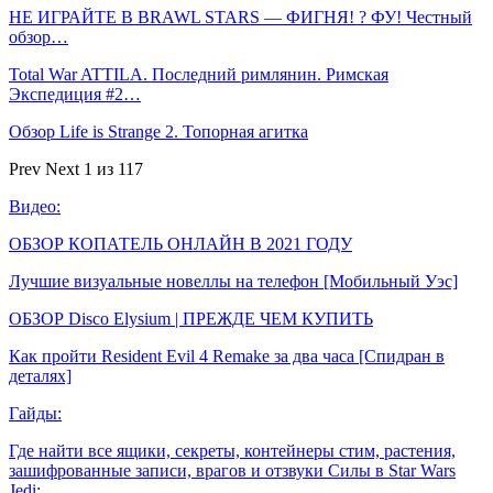
НЕ ИГРАЙТЕ В BRAWL STARS — ФИГНЯ! ? ФУ! Честный
обзор…
Total War ATTILA. Последний римлянин. Римская
Экспедиция #2…
Обзор Life is Strange 2. Топорная агитка
Prev
Next
1 из 117
Видео:
ОБЗОР КОПАТЕЛЬ ОНЛАЙН В 2021 ГОДУ
Лучшие визуальные новеллы на телефон [Мобильный Уэс]
ОБЗОР Disco Elysium | ПРЕЖДЕ ЧЕМ КУПИТЬ
Как пройти Resident Evil 4 Remake за два часа [Спидран в
деталях]
Гайды:
Где найти все ящики, секреты, контейнеры стим, растения,
зашифрованные записи, врагов и отзвуки Силы в Star Wars
Jedi:…