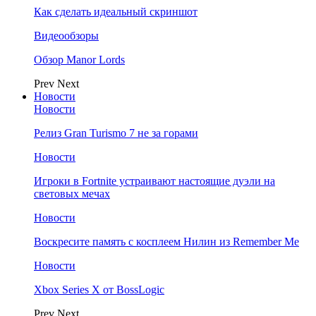
Как сделать идеальный скриншот
Видеообзоры
Обзор Manor Lords
Prev
Next
Новости
Новости
Релиз Gran Turismo 7 не за горами
Новости
Игроки в Fortnite устраивают настоящие дуэли на
световых мечах
Новости
Воскресите память с косплеем Нилин из Remember Me
Новости
Xbox Series X от BossLogic
Prev
Next