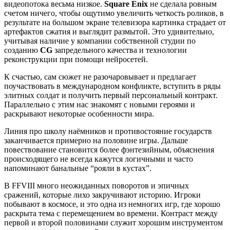
видеопотока весьма низкое.
Square Enix
не сделала ровным
счетом ничего, чтобы ощутимо увеличить четкость роликов, в
результате на большом экране телевизора картинка страдает от
артефактов сжатия и выглядит размытой. Это удивительно,
учитывая наличие у компании собственной студии по
созданию
CG
запредельного качества и технологии
реконструкции при помощи нейросетей.
К счастью, сам сюжет не разочаровывает и предлагает
поучаствовать в международном конфликте, вступить в ряды
элитных солдат и получить первый персональный контракт.
Параллельно с этим нас знакомят с новыми героями и
раскрывают некоторые особенности мира.
Линия про школу наёмников и противостояние государств
заканчивается примерно на половине игры. Дальше
повествование становится более фэнтезийным, объяснения
происходящего не всегда кажутся логичными и часто
напоминают банальные “рояли в кустах”.
В FFVIII много неожиданных поворотов и эпичных
сражений, которые лихо закручивают историю. Игроки
побывают в космосе, и это одна из немногих игр, где хорошо
раскрыта тема с перемещением во времени. Контраст между
первой и второй половинами служит хорошим инструментом