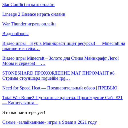
Star Conflict играть онлайн
Lineage 2 Essence играть онлайн
War Thunder играть онлайн
Видеообзоры
Видео игры – Нуб в Майнкрафт ищет ресурсы! — Minecraft на
планшете в гейм…
Видео игры Minecraft – Золото для Стива Майнкрафт Лего!
Мобы и сервера! —…
STONESHARD ПРОХОЖДЕНИЕ МАГ ПИРОМАНТ #8
Стримы стоуншард roguelike rpg…
Need for Speed Heat — Предварительный обзор | ПРЕВЬЮ
Total War Rome2 Пустынные царства. Прохождение Саба #21
— Капитуляция…
Это вас заинтересует!
Самые «залайканные» игры в Steam в 2021 году