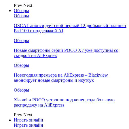
Prev
Next
Обзоры
Обзоры
OSCAL анонсирует свой первый 12-дюймовый планшет
Pad 100 с поддержкой AI
Обзоры
Новые смартфоны серии POCO X7 уже доступны со
скидкой на AliExpress
Обзоры
Новогодняя премьера на AliExpress – Blackview
анонсирует новые смартфоны и ноутбук
Обзоры
Xiaomi и POCO устроили под конец года большую
распродажу на AliExpress
Prev
Next
Играть онлайн
Играть онлайн