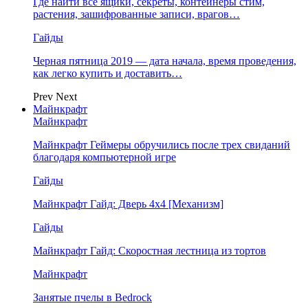
Где найти все ящики, секреты, контейнеры стим,
растения, зашифрованные записи, врагов…
Гайды
Черная пятница 2019 — дата начала, время проведения,
как легко купить и доставить…
Prev
Next
Майнкрафт
Майнкрафт
Майнкрафт Геймеры обручились после трех свиданий
благодаря компьютерной игре
Гайды
Майнкрафт Гайд: Дверь 4х4 [Механизм]
Гайды
Майнкрафт Гайд: Скоростная лестница из тортов
Майнкрафт
Занятые пчелы в Bedrock