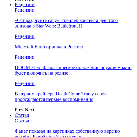
Рецензии
Рецензии
«Отпразднуйте сагу»: трейлер контента девятого
эпизода в Star Wars: Battlefront II
Рецензии
Minecraft Earth пришла в Россию
Рецензии
DOOM Eternal: классическое положение оружия можно
будет включить на релизе
Рецензии
В первом трейлере Death Come True у героя
пробуждаются первые воспоминания
Prev
Next
Статьи
Статьи
Фанат показал на картинках собственную версию
дизайна PlayStation 5 с матовым…