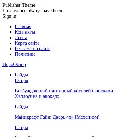
Publisher Theme
I’m a gamer, always have been.
Sign in
Главная
Контакты
Лента
Карта сайта
Реклама на сайте
Политика
ИгроОбзор
Гайды
Гайды
Возбуждающий пятничный косплей с нотками
Хэллоуина и авокадо
Гайды
Майнкрафт Гайд: Дверь 4х4 [Механизм]
Гайды