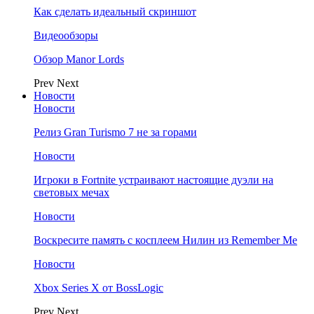
Как сделать идеальный скриншот
Видеообзоры
Обзор Manor Lords
Prev
Next
Новости
Новости
Релиз Gran Turismo 7 не за горами
Новости
Игроки в Fortnite устраивают настоящие дуэли на
световых мечах
Новости
Воскресите память с косплеем Нилин из Remember Me
Новости
Xbox Series X от BossLogic
Prev
Next