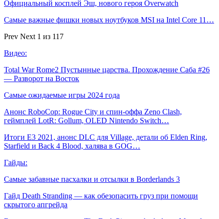
Официальный косплей Эш, нового героя Overwatch
Самые важные фишки новых ноутбуков MSI на Intel Core 11…
Prev
Next
1 из 117
Видео:
Total War Rome2 Пустынные царства. Прохождение Саба #26
— Разворот на Восток
Самые ожидаемые игры 2024 года
Анонс RoboCop: Rogue City и спин-оффа Zeno Clash,
геймплей LotR: Gollum, OLED Nintendo Switch…
Итоги E3 2021, анонс DLC для Village, детали об Elden Ring,
Starfield и Back 4 Blood, халява в GOG…
Гайды:
Самые забавные пасхалки и отсылки в Borderlands 3
Гайд Death Stranding — как обезопасить груз при помощи
скрытого апгрейда