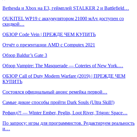
Bethesda и Xbox на E3, геймплей STALKER 2 и Battlefield…
OUKITEL WP19 с аккумулятором 21000 мАч доступен со
скидкой…
ОБЗОР Code Vein | ПРЕЖДЕ ЧЕМ КУПИТЬ
Отчёт о презентации AMD с Computex 2021
Обзор Baldur’s Gate 3
Обзор Vampire: The Masquerade — Coteries of New York.…
ОБЗОР Call of Duty Modern Warfare (2019) | ПРЕЖДЕ ЧЕМ
КУПИТЬ
Состоялся официальный анонс ремейка первой…
Самые дикие способы пройти Dark Souls (Ultra Skill!)
Рефанд?! — Winter Ember, Peglin, Loot River, Trigon: Space…
По запросу: игры для программистов. Редактируем реальность
и…