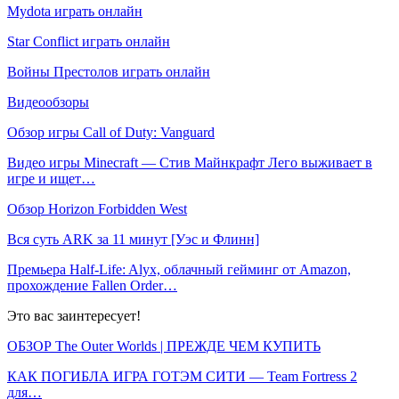
Mydota играть онлайн
Star Conflict играть онлайн
Войны Престолов играть онлайн
Видеообзоры
Обзор игры Call of Duty: Vanguard
Видео игры Minecraft — Стив Майнкрафт Лего выживает в
игре и ищет…
Обзор Horizon Forbidden West
Вся суть ARK за 11 минут [Уэс и Флинн]
Премьера Half-Life: Alyx, облачный гейминг от Amazon,
прохождение Fallen Order…
Это вас заинтересует!
ОБЗОР The Outer Worlds | ПРЕЖДЕ ЧЕМ КУПИТЬ
КАК ПОГИБЛА ИГРА ГОТЭМ СИТИ — Team Fortress 2
для…