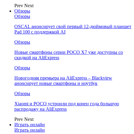
Prev
Next
Обзоры
Обзоры
OSCAL анонсирует свой первый 12-дюймовый планшет
Pad 100 с поддержкой AI
Обзоры
Новые смартфоны серии POCO X7 уже доступны со
скидкой на AliExpress
Обзоры
Новогодняя премьера на AliExpress – Blackview
анонсирует новые смартфоны и ноутбук
Обзоры
Xiaomi и POCO устроили под конец года большую
распродажу на AliExpress
Prev
Next
Играть онлайн
Играть онлайн