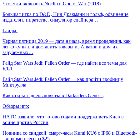
Что если включить Noclip в God of War (2018)
Большая игра по D&D, Нил Дракманн и гольф, обвинение
издателя в пиратстве, симулятор снайпера…
Гайды:
Черная пятница 2019 — дата начала, время проведения, как
легко купить и доставить товары из Amazon и других
зарубежных…
Гайд Star Wars Jedi: Fallen Order — где найти все темы для
БД-1
Гайд Star Wars Jedi: Fallen Order — как пройти гробницу
Миктрулла
Как открыть дверь ловкача в Darksiders Genesis
Обзоры игр:
НАТО заявило, что готово годами поддерживать Киев в
войне против России
Новинка со скидкой: смарт-часы Kumi KU6 с IP68 и Bluetooth-
звонками всего за $25