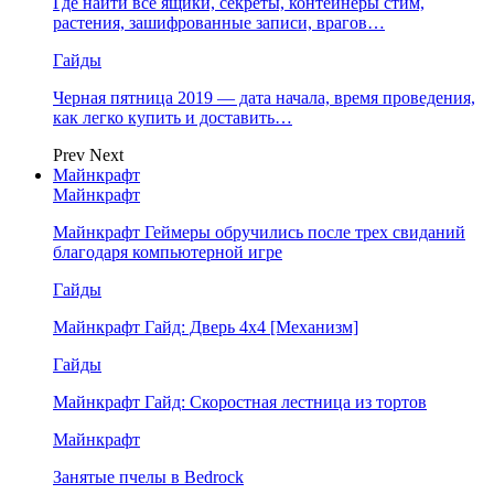
Где найти все ящики, секреты, контейнеры стим,
растения, зашифрованные записи, врагов…
Гайды
Черная пятница 2019 — дата начала, время проведения,
как легко купить и доставить…
Prev
Next
Майнкрафт
Майнкрафт
Майнкрафт Геймеры обручились после трех свиданий
благодаря компьютерной игре
Гайды
Майнкрафт Гайд: Дверь 4х4 [Механизм]
Гайды
Майнкрафт Гайд: Скоростная лестница из тортов
Майнкрафт
Занятые пчелы в Bedrock