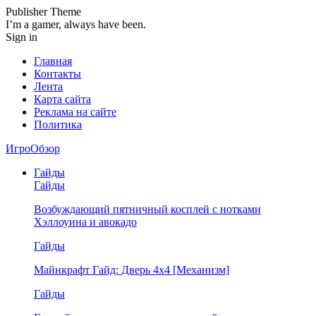
Publisher Theme
I’m a gamer, always have been.
Sign in
Главная
Контакты
Лента
Карта сайта
Реклама на сайте
Политика
ИгроОбзор
Гайды
Гайды
Возбуждающий пятничный косплей с нотками
Хэллоуина и авокадо
Гайды
Майнкрафт Гайд: Дверь 4х4 [Механизм]
Гайды