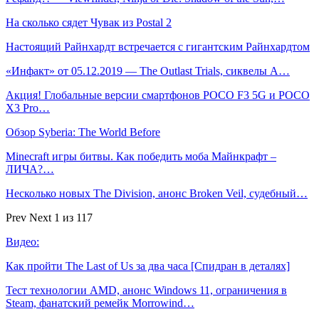
На сколько сядет Чувак из Postal 2
Настоящий Райнхардт встречается с гигантским Райнхардтом
«Инфакт» от 05.12.2019 — The Outlast Trials, сиквелы A…
Акция! Глобальные версии смартфонов POCO F3 5G и POCO
X3 Pro…
Обзор Syberia: The World Before
Minecraft игры битвы. Как победить моба Майнкрафт –
ЛИЧА?…
Несколько новых The Division, анонс Broken Veil, судебный…
Prev
Next
1 из 117
Видео:
Как пройти The Last of Us за два часа [Спидран в деталях]
Тест технологии AMD, анонс Windows 11, ограничения в
Steam, фанатский ремейк Morrowind…