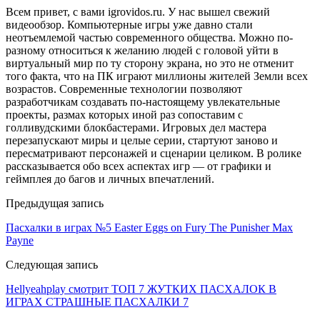
Всем привет, с вами igrovidos.ru. У нас вышел свежий
видеообзор. Компьютерные игры уже давно стали
неотъемлемой частью современного общества. Можно по-
разному относиться к желанию людей с головой уйти в
виртуальный мир по ту сторону экрана, но это не отменит
того факта, что на ПК играют миллионы жителей Земли всех
возрастов. Современные технологии позволяют
разработчикам создавать по-настоящему увлекательные
проекты, размах которых иной раз сопоставим с
голливудскими блокбастерами. Игровых дел мастера
перезапускают миры и целые серии, стартуют заново и
пересматривают персонажей и сценарии целиком. В ролике
рассказывается обо всех аспектах игр — от графики и
геймплея до багов и личных впечатлений.
Предыдущая запись
Пасхалки в играх №5 Easter Eggs on Fury The Punisher Max
Payne
Следующая запись
Hellyeahplay смотрит ТОП 7 ЖУТКИХ ПАСХАЛОК В
ИГРАХ СТРАШНЫЕ ПАСХАЛКИ 7