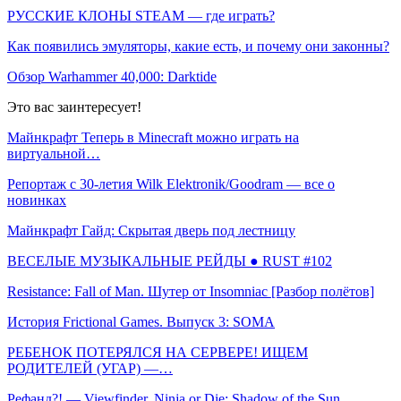
РУССКИЕ КЛОНЫ STEAM — где играть?
Как появились эмуляторы, какие есть, и почему они законны?
Обзор Warhammer 40,000: Darktide
Это вас заинтересует!
Майнкрафт Теперь в Minecraft можно играть на
виртуальной…
Репортаж с 30-летия Wilk Elektronik/Goodram — все о
новинках
Майнкрафт Гайд: Скрытая дверь под лестницу
ВЕСЕЛЫЕ МУЗЫКАЛЬНЫЕ РЕЙДЫ ● RUST #102
Resistance: Fall of Man. Шутер от Insomniac [Разбор полётов]
История Frictional Games. Выпуск 3: SOMA
РЕБЕНОК ПОТЕРЯЛСЯ НА СЕРВЕРЕ! ИЩЕМ
РОДИТЕЛЕЙ (УГАР) —…
Рефанд?! — Viewfinder, Ninja or Die: Shadow of the Sun,…