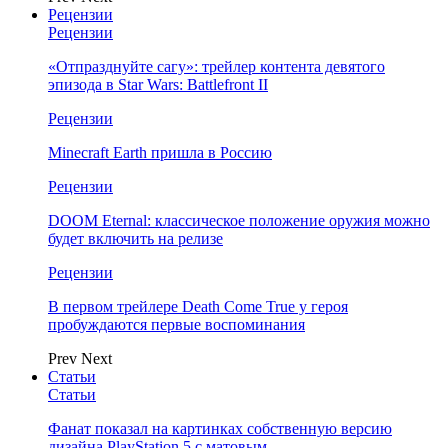
Рецензии
Рецензии
«Отпразднуйте сагу»: трейлер контента девятого
эпизода в Star Wars: Battlefront II
Рецензии
Minecraft Earth пришла в Россию
Рецензии
DOOM Eternal: классическое положение оружия можно
будет включить на релизе
Рецензии
В первом трейлере Death Come True у героя
пробуждаются первые воспоминания
Prev
Next
Статьи
Статьи
Фанат показал на картинках собственную версию
дизайна PlayStation 5 с матовым…