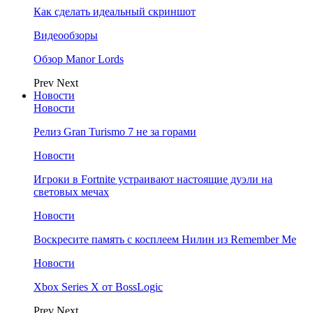
Как сделать идеальный скриншот
Видеообзоры
Обзор Manor Lords
Prev
Next
Новости
Новости
Релиз Gran Turismo 7 не за горами
Новости
Игроки в Fortnite устраивают настоящие дуэли на
световых мечах
Новости
Воскресите память с косплеем Нилин из Remember Me
Новости
Xbox Series X от BossLogic
Prev
Next