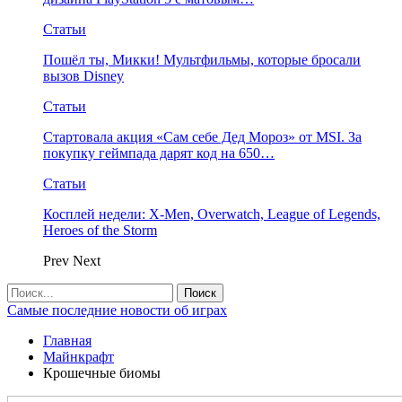
Статьи
Пошёл ты, Микки! Мультфильмы, которые бросали
вызов Disney
Статьи
Стартовала акция «Сам себе Дед Мороз» от MSI. За
покупку геймпада дарят код на 650…
Статьи
Косплей недели: X-Men, Overwatch, League of Legends,
Heroes of the Storm
Prev
Next
Самые последние новости об играх
Главная
Майнкрафт
Крошечные биомы