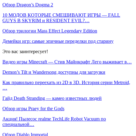
Обзор Dragon’s Dogma 2
10 МОДОВ КОТОРЫЕ СМЕШИВАЮТ ИГРЫ — FALL
GUYS В SKYRIM и RESIDENT EVIL?…
Обзор трилогии Mass Effect Legendary Edition
Демейки игр: самые эпичные переделки под старину
Это вас заинтересует!
Видео игры Minecraft — Стив Майнкрафт Лего выживает в…
Demon’s Tilt и Wandersong доступны для загрузки
Как правильно переехать из 2D в 3D. История серии Metroid,
…
Гайд Death Stranding — камео известных людей
Обзор игры Praey for the Gods
Акция! Пылесос realme TechLife Robot Vacuum по
специальной…
Обзор Diablo Immortal