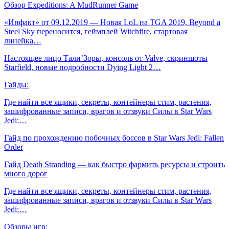
Обзор Expeditions: A MudRunner Game
«Инфакт» от 09.12.2019 — Новая LoL на TGA 2019, Beyond a
Steel Sky переносится, геймплей Witchfire, стартовая
линейка…
Настоящее лицо Тали’Зоры, консоль от Valve, скриншоты
Starfield, новые подробности Dying Light 2…
Гайды:
Где найти все ящики, секреты, контейнеры стим, растения,
зашифрованные записи, врагов и отзвуки Силы в Star Wars
Jedi:…
Гайд по прохождению побочных боссов в Star Wars Jedi: Fallen
Order
Гайд Death Stranding — как быстро фармить ресурсы и строить
много дорог
Где найти все ящики, секреты, контейнеры стим, растения,
зашифрованные записи, врагов и отзвуки Силы в Star Wars
Jedi:…
Обзоры игр: