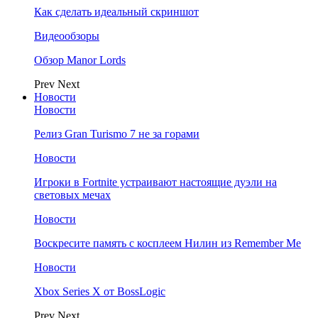
Как сделать идеальный скриншот
Видеообзоры
Обзор Manor Lords
Prev
Next
Новости
Новости
Релиз Gran Turismo 7 не за горами
Новости
Игроки в Fortnite устраивают настоящие дуэли на
световых мечах
Новости
Воскресите память с косплеем Нилин из Remember Me
Новости
Xbox Series X от BossLogic
Prev
Next