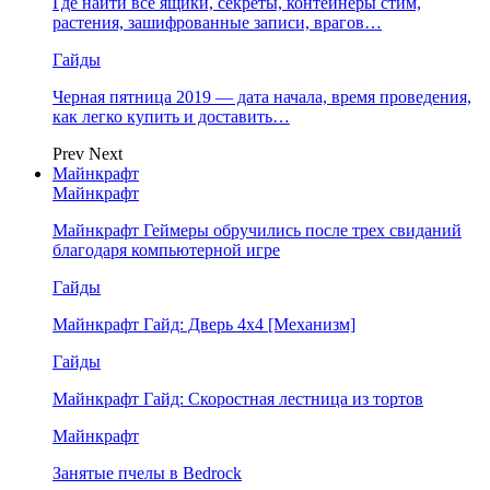
Где найти все ящики, секреты, контейнеры стим,
растения, зашифрованные записи, врагов…
Гайды
Черная пятница 2019 — дата начала, время проведения,
как легко купить и доставить…
Prev
Next
Майнкрафт
Майнкрафт
Майнкрафт Геймеры обручились после трех свиданий
благодаря компьютерной игре
Гайды
Майнкрафт Гайд: Дверь 4х4 [Механизм]
Гайды
Майнкрафт Гайд: Скоростная лестница из тортов
Майнкрафт
Занятые пчелы в Bedrock