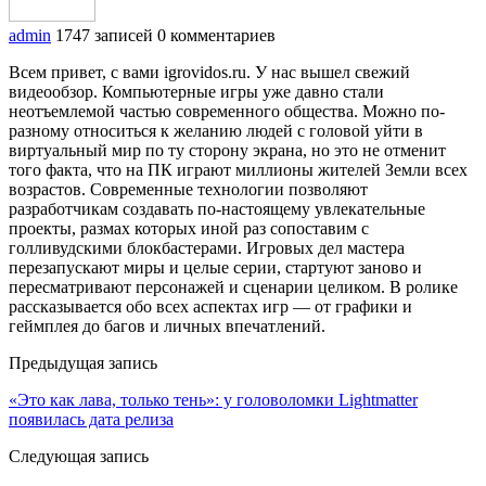
admin
1747 записей
0 комментариев
Всем привет, с вами igrovidos.ru. У нас вышел свежий
видеообзор. Компьютерные игры уже давно стали
неотъемлемой частью современного общества. Можно по-
разному относиться к желанию людей с головой уйти в
виртуальный мир по ту сторону экрана, но это не отменит
того факта, что на ПК играют миллионы жителей Земли всех
возрастов. Современные технологии позволяют
разработчикам создавать по-настоящему увлекательные
проекты, размах которых иной раз сопоставим с
голливудскими блокбастерами. Игровых дел мастера
перезапускают миры и целые серии, стартуют заново и
пересматривают персонажей и сценарии целиком. В ролике
рассказывается обо всех аспектах игр — от графики и
геймплея до багов и личных впечатлений.
Предыдущая запись
«Это как лава, только тень»: у головоломки Lightmatter
появилась дата релиза
Следующая запись