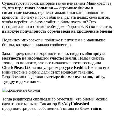
Существуют игроки, которые тайно ненавидят Майнкрафт за
то, что
игра такая большая
— огромные биомы и
гигантские океаны, где невозможно отыскать подводные
крепости. Почему игроки обязаны делать целых семь шагов,
чтобы перейти из биома тайги в биом пустыни? Это
несправедливо и с этим необходимо бороться. В связи с этим,
высокую популярность обрела мода на крошечные биомы
.
Подвинем микроскопы поближе и взглянем на маленькие
биомы, которые создавало сообщество.
Задача представлена коротко и точно:
создать обширную
местность на небольшом участке земли
. Нельзя сказать
точно, но полагаем, что все началось с поста господина
CheckPlease123
на популярном ресурсе
Reddit
. Именно его
миниатюрные биомы дали старт модному течению.
Разработчик представил
четыре биома: пустыню, тайгу,
тундру и даже пляж
.
Тогда реддиторы справедливо отметили, что биомы можно
сделать еще меньше. Так автор
SirAdyUnleashed
продемонстрировал собственный взгляд на
биом тайги
.