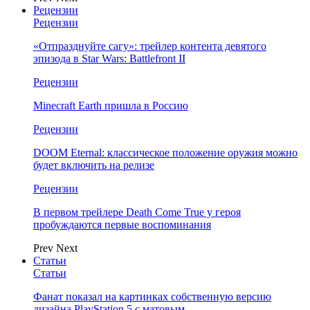
Рецензии
Рецензии
«Отпразднуйте сагу»: трейлер контента девятого
эпизода в Star Wars: Battlefront II
Рецензии
Minecraft Earth пришла в Россию
Рецензии
DOOM Eternal: классическое положение оружия можно
будет включить на релизе
Рецензии
В первом трейлере Death Come True у героя
пробуждаются первые воспоминания
Prev
Next
Статьи
Статьи
Фанат показал на картинках собственную версию
дизайна PlayStation 5 с матовым…