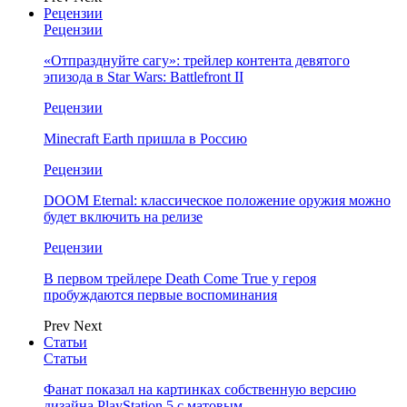
Рецензии
Рецензии
«Отпразднуйте сагу»: трейлер контента девятого
эпизода в Star Wars: Battlefront II
Рецензии
Minecraft Earth пришла в Россию
Рецензии
DOOM Eternal: классическое положение оружия можно
будет включить на релизе
Рецензии
В первом трейлере Death Come True у героя
пробуждаются первые воспоминания
Prev
Next
Статьи
Статьи
Фанат показал на картинках собственную версию
дизайна PlayStation 5 с матовым…