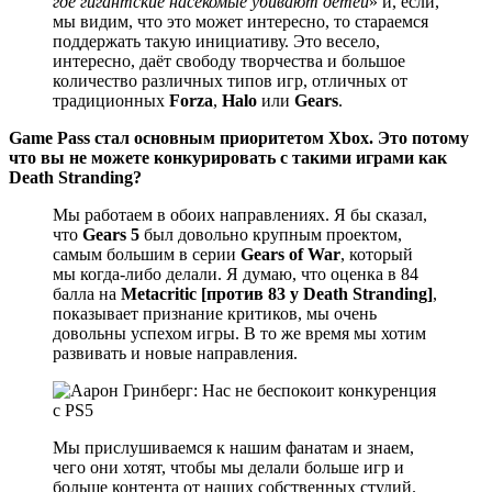
где гигантские насекомые убивают детей
» и, если,
мы видим, что это может интересно, то стараемся
поддержать такую инициативу. Это весело,
интересно, даёт свободу творчества и большое
количество различных типов игр, отличных от
традиционных
Forza
,
Halo
или
Gears
.
Game Pass стал основным приоритетом Xbox. Это потому
что вы не можете конкурировать с такими играми как
Death Stranding?
Мы работаем в обоих направлениях. Я бы сказал,
что
Gears 5
был довольно крупным проектом,
самым большим в серии
Gears of War
, который
мы когда-либо делали. Я думаю, что оценка в 84
балла на
Metacritic
[против 83 у Death Stranding]
,
показывает признание критиков, мы очень
довольны успехом игры. В то же время мы хотим
развивать и новые направления.
Мы прислушиваемся к нашим фанатам и знаем,
чего они хотят, чтобы мы делали больше игр и
больше контента от наших собственных студий.