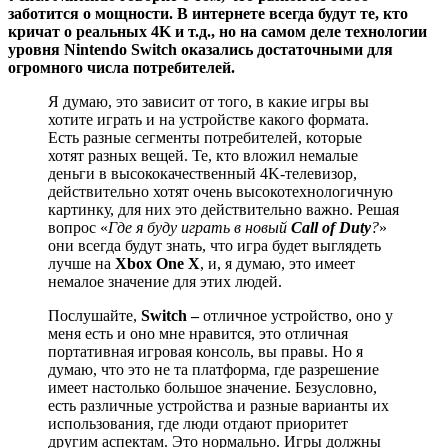
заботится о мощности. В интернете всегда будут те, кто
кричат о реальных 4K и т.д., но на самом деле технологии
уровня Nintendo Switch оказались достаточными для
огромного числа потребителей.
Я думаю, это зависит от того, в какие игры вы
хотите играть и на устройстве какого формата.
Есть разные сегменты потребителей, которые
хотят разных вещей. Те, кто вложил немалые
деньги в высококачественный 4K-телевизор,
действительно хотят очень высокотехнологичную
картинку, для них это действительно важно. Решая
вопрос «
Где я буду играть в новый
Call of Duty
?
»
они всегда будут знать, что игра будет выглядеть
лучше на
Xbox One X
, и, я думаю, это имеет
немалое значение для этих людей.
Послушайте,
Switch –
отличное устройство, оно у
меня есть и оно мне нравится, это отличная
портативная игровая консоль, вы правы. Но я
думаю, что это не та платформа, где разрешение
имеет настолько большое значение. Безусловно,
есть различные устройства и разные варианты их
использования, где люди отдают приоритет
другим аспектам. Это нормально. Игры должны