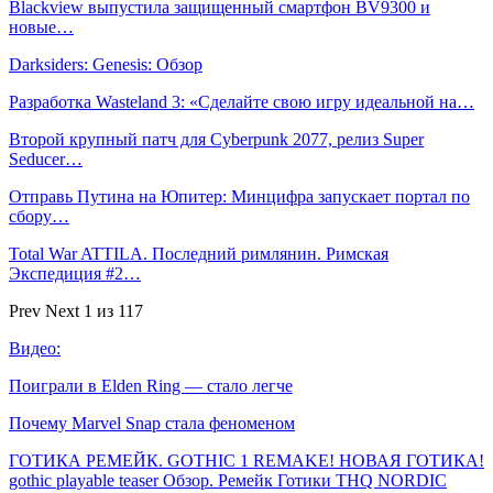
Blackview выпустила защищенный смартфон BV9300 и
новые…
Darksiders: Genesis: Обзор
Разработка Wasteland 3: «Сделайте свою игру идеальной на…
Второй крупный патч для Cyberpunk 2077, релиз Super
Seducer…
Отправь Путина на Юпитер: Минцифра запускает портал по
сбору…
Total War ATTILA. Последний римлянин. Римская
Экспедиция #2…
Prev
Next
1 из 117
Видео:
Поиграли в Elden Ring — стало легче
Почему Marvel Snap стала феноменом
ГОТИКА РЕМЕЙК. GOTHIC 1 REMAKE! НОВАЯ ГОТИКА!
gothic playable teaser Обзор. Ремейк Готики THQ NORDIC