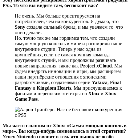
PS5. То что вы видите там, беспокоит вас?
Не очень. Мы больше ориентируемся на
потребителей, чем на конкурентов. Я думаю, что
Sony
создала сильный бренд, и мы уважаем то, что
они сделали.
Но, точно так же мы гордимся тем, что создали
самую мощную консоль в мире и расширили наши
внутренние студии. Теперь у нас одна из
крупнейших, если не самая крупная команда
внутренних студий, и мы продолжим развивать
новые направления, такие как
Project xCloud
. Мы
будем внедрять инновации в игры, мы расширяем
наши партнёрские отношения с японскими
разработчиками, создателями серий
Yakuza
,
Final
Fantasy
и
Kingdom Hearts
. Мы прислушиваемся к
фанатам и переносим эти игры на
Xbox
и
Xbox
Game Pass
.
Мы часто слышим от Xbox: «Самая мощная консоль в
мире». Вы когда-нибудь сомневались в этой стратегии?
Успех Nintendo говорит о том, что рынок не особо