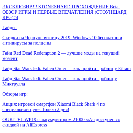
ЭКСКЛЮЗИВ!!! STONESHARD ПРОХОЖДЕНИЕ Beta.
ОБЗОР ИГРЫ И ПЕРВЫЕ ВПЕЧАТЛЕНИЯ (СТОУНШАРД
RPG)#4
Гайды:
Скидки на Черную пятницу 2019: Windows 10 бесплатно и
антивирусы за полцены
Гайд Red Dead Redemption 2 — лучшие моды на текущий
момент
Гайд Star Wars Jedi: Fallen Order — как пройти гробницу Eilram
Гайд Star Wars Jedi: Fallen Order — как пройти гробницу
Миктрулла
Обзоры игр:
Акция: игровой смартфон Xiaomi Black Shark 4 по
специальной цене. Только 2 дня!
OUKITEL WP19 с аккумулятором 21000 мАч доступен со
скидкой на AliExpress