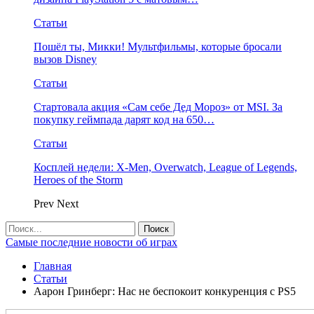
Статьи
Пошёл ты, Микки! Мультфильмы, которые бросали
вызов Disney
Статьи
Стартовала акция «Сам себе Дед Мороз» от MSI. За
покупку геймпада дарят код на 650…
Статьи
Косплей недели: X-Men, Overwatch, League of Legends,
Heroes of the Storm
Prev
Next
Самые последние новости об играх
Главная
Статьи
Аарон Гринберг: Нас не беспокоит конкуренция с PS5