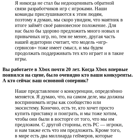
Я никогда не стал бы недооценивать обратной
связи разработчиков игр с игроками. Наши
команды прислушиваются к этим людям,
поэтому я думаю, мы скоро увидим, что маятник в
итоге займёт своё равновесное положение. Для
нас было бы здорово предложить много новых и
привычных игр, но, тем не менее, другая часть
нашей аудитории считает, что модель «игр-
сервисов» тоже имеет смысл, и мы будем
продолжать поддерживать тех кто играет и в такие
игры.
Вы работаете в Xbox почти 20 лет. Когда Xbox впервые
появился на сцене, было очевидно кто ваши конкуренты.
А кто сейчас ваш основной соперник?
Наше представление о конкуренции, определённо
меняется. Я думаю, что, на самом деле, мы должны
воспринимать игры как сообщество или
экосистему. Конечно, есть те, кто хочет просто
купить приставку и поиграть, и мы тоже хотим,
чтобы они были в восторге от того, что мы им
предложим. С другой стороны, есть PC — игроки,
и нам также есть что им предложить. Кроме того,
в мире есть два миллиарда геймеров, которые