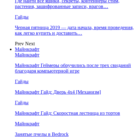
Где найти все ящики, секреты, контейнеры стим,
растения, зашифрованные записи, врагов…
Гайды
Черная пятница 2019 — дата начала, время проведения,
как легко купить и доставить…
Prev
Next
Майнкрафт
Майнкрафт
Майнкрафт Геймеры обручились после трех свиданий
благодаря компьютерной игре
Гайды
Майнкрафт Гайд: Дверь 4х4 [Механизм]
Гайды
Майнкрафт Гайд: Скоростная лестница из тортов
Майнкрафт
Занятые пчелы в Bedrock