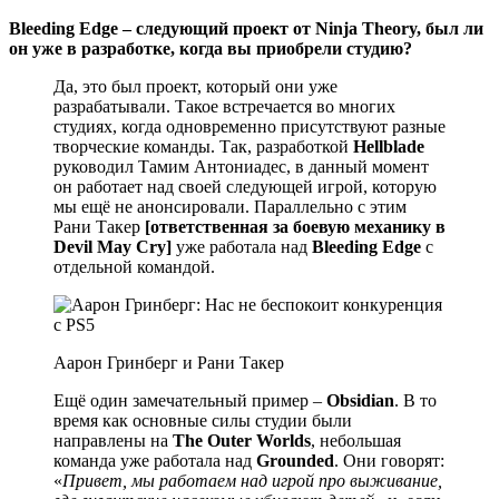
Bleeding Edge – следующий проект от Ninja Theory, был ли
он уже в разработке, когда вы приобрели студию?
Да, это был проект, который они уже
разрабатывали. Такое встречается во многих
студиях, когда одновременно присутствуют разные
творческие команды. Так, разработкой
Hellblade
руководил Тамим Антониадес, в данный момент
он работает над своей следующей игрой, которую
мы ещё не анонсировали. Параллельно с этим
Рани Такер
[ответственная за боевую механику в
Devil May Cry]
уже работала над
Bleeding Edge
c
отдельной командой.
Аарон Гринберг и Рани Такер
Ещё один замечательный пример –
Obsidian
. В то
время как основные силы студии были
направлены на
The Outer Worlds
, небольшая
команда уже работала над
Grounded
. Они говорят:
«
Привет, мы работаем над игрой про выживание,