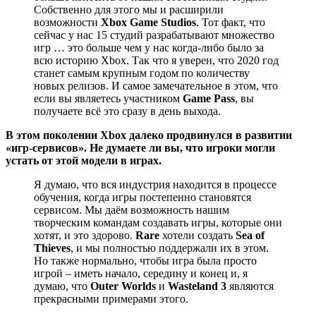
Собственно для этого мы и расширили
возможности
Xbox Game Studios
. Тот факт, что
сейчас у нас 15 студий разрабатывают множество
игр … это больше чем у нас когда-либо было за
всю историю Xbox. Так что я уверен, что 2020 год
станет самым крупным годом по количеству
новых релизов. И самое замечательное в этом, что
если вы являетесь участником
Game Pass
, вы
получаете всё это сразу в день выхода.
В этом поколении Xbox далеко продвинулся в развитии
«игр-сервисов». Не думаете ли вы, что игроки могли
устать от этой модели в играх.
Я думаю, что вся индустрия находится в процессе
обучения, когда игры постепенно становятся
сервисом. Мы даём возможность нашим
творческим командам создавать игры, которые они
хотят, и это здорово.
Rare
хотели создать
Sea of
Thieves
, и мы полностью поддержали их в этом.
Но также нормально, чтобы игра была просто
игрой – иметь начало, середину и конец и, я
думаю, что
Outer Worlds
и
Wasteland 3
являются
прекрасными примерами этого.