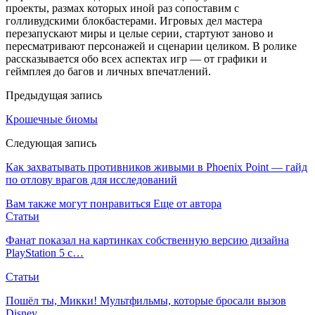
проекты, размах которых иной раз сопоставим с
голливудскими блокбастерами. Игровых дел мастера
перезапускают миры и целые серии, стартуют заново и
пересматривают персонажей и сценарии целиком. В ролике
рассказывается обо всех аспектах игр — от графики и
геймплея до багов и личных впечатлений.
Предыдущая запись
Крошечные биомы
Следующая запись
Как захватывать противников живыми в Phoenix Point — гайд
по отлову врагов для исследований
Вам также могут понравиться
Еще от автора
Статьи
Фанат показал на картинках собственную версию дизайна
PlayStation 5 с…
Статьи
Пошёл ты, Микки! Мультфильмы, которые бросали вызов
Disney