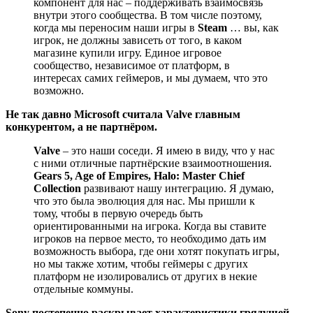
компонент для нас – поддерживать взаимосвязь
внутри этого сообщества. В том числе поэтому,
когда мы переносим наши игры в
Steam
… вы, как
игрок, не должны зависеть от того, в каком
магазине купили игру. Единое игровое
сообщество, независимое от платформ, в
интересах самих геймеров, и мы думаем, что это
возможно.
Не так давно Microsoft считала Valve главным
конкурентом, а не партнёром.
Valve
– это наши соседи. Я имею в виду, что у нас
с ними отличные партнёрские взаимоотношения.
Gears 5, Age of Empires, Halo: Master Chief
Collection
развивают нашу интеграцию. Я думаю,
что это была эволюция для нас. Мы пришли к
тому, чтобы в первую очередь быть
ориентированными на игрока. Когда вы ставите
игроков на первое место, то необходимо дать им
возможность выбора, где они хотят покупать игры,
но мы также хотим, чтобы геймеры с других
платформ не изолировались от других в некие
отдельные коммуны.
Sony постепенно раскрывает характеристики грядущей