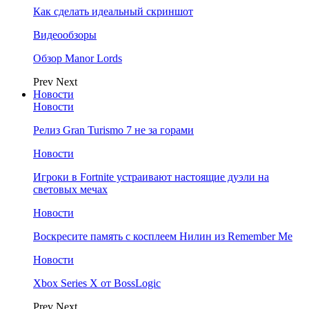
Как сделать идеальный скриншот
Видеообзоры
Обзор Manor Lords
Prev
Next
Новости
Новости
Релиз Gran Turismo 7 не за горами
Новости
Игроки в Fortnite устраивают настоящие дуэли на
световых мечах
Новости
Воскресите память с косплеем Нилин из Remember Me
Новости
Xbox Series X от BossLogic
Prev
Next