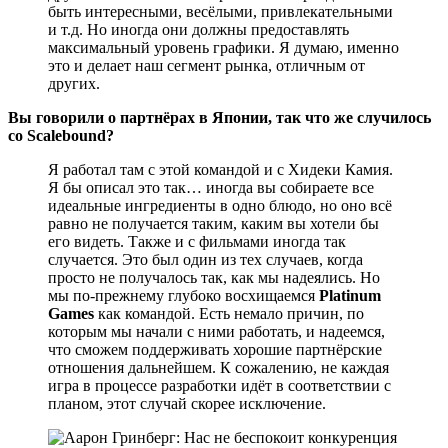
быть интересными, весёлыми, привлекательными
и т.д. Но иногда они должны предоставлять
максимальный уровень графики. Я думаю, именно
это и делает наш сегмент рынка, отличным от
других.
Вы говорили о партнёрах в Японии, так что же случилось
со Scalebound?
Я работал там с этой командой и с Хидеки Камия.
Я бы описал это так… иногда вы собираете все
идеальные ингредиенты в одно блюдо, но оно всё
равно не получается таким, каким вы хотели бы
его видеть. Также и с фильмами иногда так
случается. Это был один из тех случаев, когда
просто не получалось так, как мы надеялись. Но
мы по-прежнему глубоко восхищаемся
Platinum
Games
как командой. Есть немало причин, по
которым мы начали с ними работать, и надеемся,
что сможем поддерживать хорошие партнёрские
отношения дальнейшем. К сожалению, не каждая
игра в процессе разработки идёт в соответствии с
планом, этот случай скорее исключение.