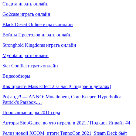
Спарта играть онлайн
Go2case играть онлайн
Black Desert Online играть онлайн
Войны Престолов играть онлайн
Stronghold Kingdoms играть онлайн
Mydota играть онлайн
Star Conflict играть онлайн
Видеообзоры
Как пройти Mass Effect 2 за час [Спидран в деталях]
Рефанд?! — ANNO: Mutationem, Core Keeper, Hyperbolica,
Patrick’s Parabox,…
Прорывные игры 2011 года
Авторы StopGame: во что играли в 2021 / Подкаст Инвайт #4
Релиз новой XCOM, итоги TennoCon 2021, Steam Deck бьёт