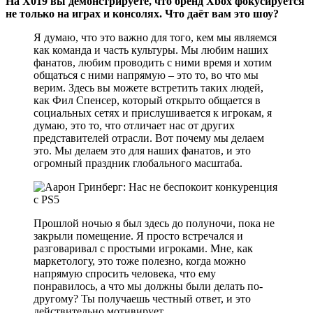
На X019 вы демонстрируете, что бренд Xbox фокусируется
не только на играх и консолях. Что даёт вам это шоу?
Я думаю, что это важно для того, кем мы являемся
как команда и часть культуры. Мы любим наших
фанатов, любим проводить с ними время и хотим
общаться с ними напрямую – это то, во что мы
верим. Здесь вы можете встретить таких людей,
как Фил Спенсер, который открыто общается в
социальных сетях и прислушивается к игрокам, я
думаю, это то, что отличает нас от других
представителей отрасли. Вот почему мы делаем
это. Мы делаем это для наших фанатов, и это
огромный праздник глобального масштаба.
Прошлой ночью я был здесь до полуночи, пока не
закрыли помещение. Я просто встречался и
разговаривал с простыми игроками. Мне, как
маркетологу, это тоже полезно, когда можно
напрямую спросить человека, что ему
понравилось, а что мы должны были делать по-
другому? Ты получаешь честный ответ, и это
действительно мотивирует.