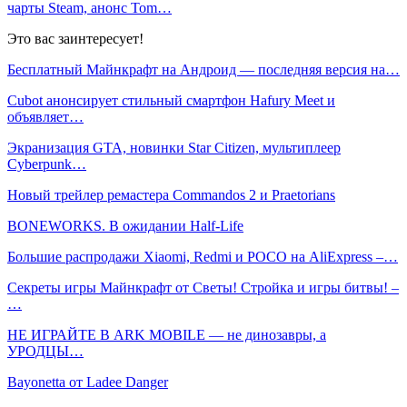
чарты Steam, анонс Tom…
Это вас заинтересует!
Бесплатный Майнкрафт на Андроид — последняя версия на…
Cubot анонсирует стильный смартфон Hafury Meet и
объявляет…
Экранизация GTA, новинки Star Citizen, мультиплеер
Cyberpunk…
Новый трейлер ремастера Commandos 2 и Praetorians
BONEWORKS. В ожидании Half-Life
Большие распродажи Xiaomi, Redmi и POCO на AliExpress –…
Секреты игры Майнкрафт от Светы! Стройка и игры битвы! –
…
НЕ ИГРАЙТЕ В ARK MOBILE — не динозавры, а
УРОДЦЫ…
Bayonetta от Ladee Danger