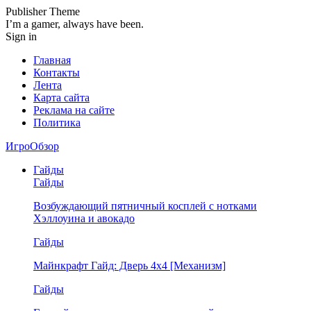
Publisher Theme
I’m a gamer, always have been.
Sign in
Главная
Контакты
Лента
Карта сайта
Реклама на сайте
Политика
ИгроОбзор
Гайды
Гайды
Возбуждающий пятничный косплей с нотками
Хэллоуина и авокадо
Гайды
Майнкрафт Гайд: Дверь 4х4 [Механизм]
Гайды