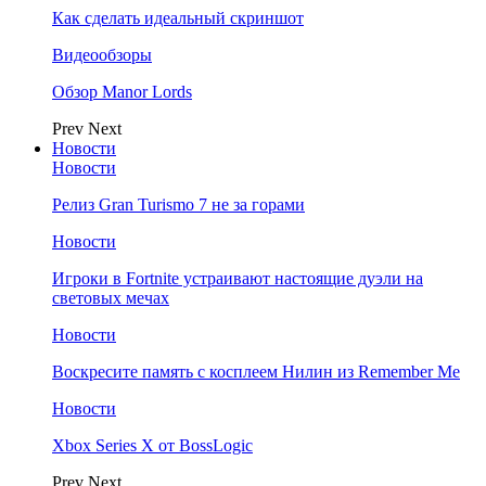
Как сделать идеальный скриншот
Видеообзоры
Обзор Manor Lords
Prev
Next
Новости
Новости
Релиз Gran Turismo 7 не за горами
Новости
Игроки в Fortnite устраивают настоящие дуэли на
световых мечах
Новости
Воскресите память с косплеем Нилин из Remember Me
Новости
Xbox Series X от BossLogic
Prev
Next