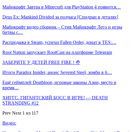
Майнкрафт Завтра в Minecraft для PlayStation 4 появится…
Deus Ex: Mankind Divided за полчаса [Спидран в деталях]
Майнкрафт видео сборник – Стив Майнкрафт Лего и игры
битвы с…
Распродажа в Steam, успехи Fallen Order, донат в TES:…
Root Nation запускает RootCast на платформе Telegram
ЗАБЕРИТЕ У ДЕТЕЙ FREE FIRE ! 🤚
Итоги Paradox Insider, анонс Severed Steel, зомби в 6…
Ещё геймплей Deathloop, игровые законы Азии, место и
время…
ХИГГС. ГИГАНТСКИЙ БОСС В ИГРЕ! — DEATH
STRANDING #12
Prev
Next
1 из 117
Видео: