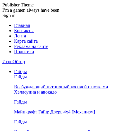
Publisher Theme
I’m a gamer, always have been.
Sign in
Главная
Контакты
Лента
Карта сайта
Реклама на сайте
Политика
ИгроОбзор
Гайды
Гайды
Возбуждающий пятничный косплей с нотками
Хэллоуина и авокадо
Гайды
Майнкрафт Гайд: Дверь 4х4 [Механизм]
Гайды