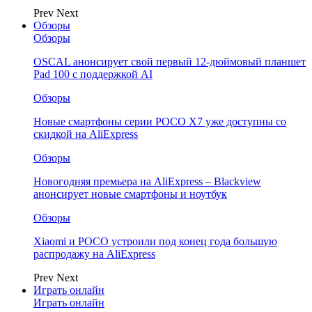
Prev
Next
Обзоры
Обзоры
OSCAL анонсирует свой первый 12-дюймовый планшет
Pad 100 с поддержкой AI
Обзоры
Новые смартфоны серии POCO X7 уже доступны со
скидкой на AliExpress
Обзоры
Новогодняя премьера на AliExpress – Blackview
анонсирует новые смартфоны и ноутбук
Обзоры
Xiaomi и POCO устроили под конец года большую
распродажу на AliExpress
Prev
Next
Играть онлайн
Играть онлайн