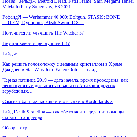
Новая «Зельда», Metroid Dread, Fatal Frame, Shin Megami Tensei
V, Mario Party Superstars, Е3 2021…
Рефанд?! — Warhammer 40,000: Boltgun, STASIS: BONE
TOTEM, Dynopunk, Bleak Sword DX…
Получится ли улучшить The Witcher 3?
Внутри какой игры лучшее ТВ?
Гайды:
Как решить головоломку с ледяным кристаллом в Храме
Джедаев в Star Wars Jedi: Fallen Order — гайд
Черная пятница 2019 — дата начала, время проведения, как
легко купить и доставить товары из Amazon и других
зарубежных…
Самые забавные пасхалки и отсылки в Borderlands 3
Гайд Death Stranding — как обезопасить груз при помощи
скрытого апгрейда
Обзоры игр: