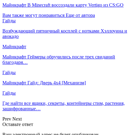
Майнкрафт В Minecraft воссоздали карту Vertigo из CS:GO
Вам также могут понравиться
Еще от автора
Гайды
Возбуждающий пятничный косплей с нотками Хэллоуина и
авокадо
Майнкрафт
Майнкрафт Геймеры обручились после трех свиданий
благодаря…
Гайды
Майнкрафт Гайд: Дверь 4х4 [Механизм]
Гайды
Где найти все ящики, секреты, контейнеры стим, растения,
зашифрованные…
Prev
Next
Оставьте ответ
Ваш электронный адрес не будет опубликован.