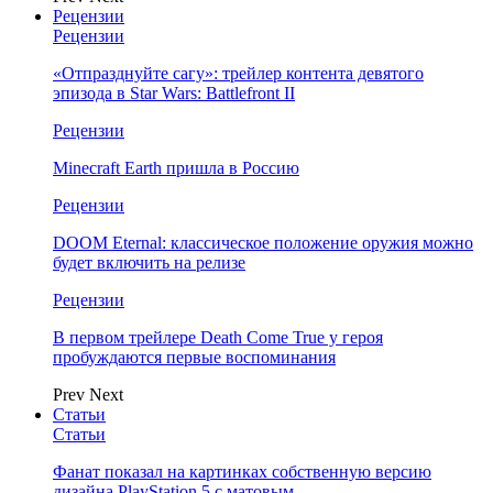
Рецензии
Рецензии
«Отпразднуйте сагу»: трейлер контента девятого
эпизода в Star Wars: Battlefront II
Рецензии
Minecraft Earth пришла в Россию
Рецензии
DOOM Eternal: классическое положение оружия можно
будет включить на релизе
Рецензии
В первом трейлере Death Come True у героя
пробуждаются первые воспоминания
Prev
Next
Статьи
Статьи
Фанат показал на картинках собственную версию
дизайна PlayStation 5 с матовым…