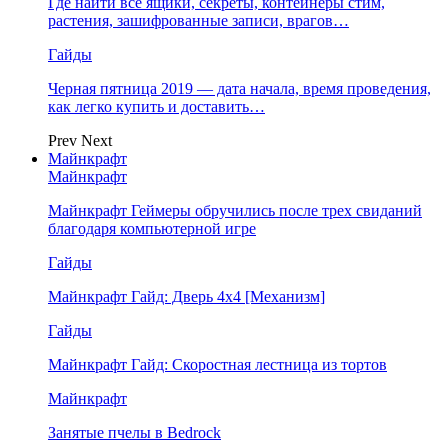
Где найти все ящики, секреты, контейнеры стим,
растения, зашифрованные записи, врагов…
Гайды
Черная пятница 2019 — дата начала, время проведения,
как легко купить и доставить…
Prev
Next
Майнкрафт
Майнкрафт
Майнкрафт Геймеры обручились после трех свиданий
благодаря компьютерной игре
Гайды
Майнкрафт Гайд: Дверь 4х4 [Механизм]
Гайды
Майнкрафт Гайд: Скоростная лестница из тортов
Майнкрафт
Занятые пчелы в Bedrock