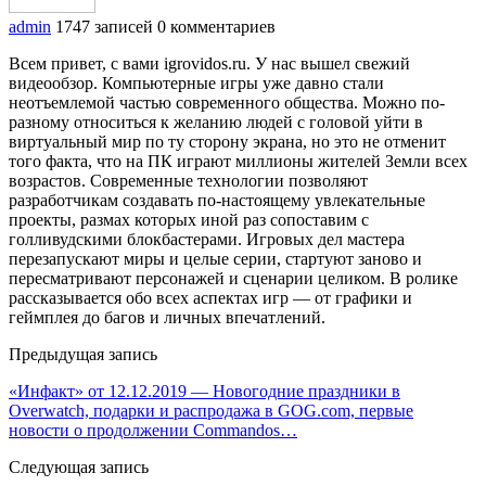
admin
1747 записей
0 комментариев
Всем привет, с вами igrovidos.ru. У нас вышел свежий
видеообзор. Компьютерные игры уже давно стали
неотъемлемой частью современного общества. Можно по-
разному относиться к желанию людей с головой уйти в
виртуальный мир по ту сторону экрана, но это не отменит
того факта, что на ПК играют миллионы жителей Земли всех
возрастов. Современные технологии позволяют
разработчикам создавать по-настоящему увлекательные
проекты, размах которых иной раз сопоставим с
голливудскими блокбастерами. Игровых дел мастера
перезапускают миры и целые серии, стартуют заново и
пересматривают персонажей и сценарии целиком. В ролике
рассказывается обо всех аспектах игр — от графики и
геймплея до багов и личных впечатлений.
Предыдущая запись
«Инфакт» от 12.12.2019 — Новогодние праздники в
Overwatch, подарки и распродажа в GOG.com, первые
новости о продолжении Commandos…
Следующая запись