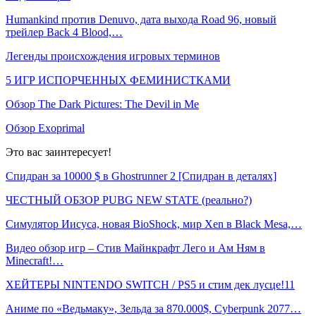
Humankind против Denuvo, дата выхода Road 96, новый
трейлер Back 4 Blood,…
Легенды происхождения игровых терминов
5 ИГР ИСПОРЧЕННЫХ ФЕМИНИСТКАМИ
Обзор The Dark Pictures: The Devil in Me
Обзор Exoprimal
Это вас заинтересует!
Спидран за 10000 $ в Ghostrunner 2 [Спидран в деталях]
ЧЕСТНЫЙ ОБЗОР PUBG NEW STATE (реально?)
Симулятор Иисуса, новая BioShock, мир Xen в Black Mesa,…
Видео обзор игр – Стив Майнкрафт Лего и Ам Ням в
Minecraft!…
ХЕЙТЕРЫ NINTENDO SWITCH / PS5 и стим дек лусце!11
Аниме по «Ведьмаку», Зельда за 870.000$, Cyberpunk 2077…