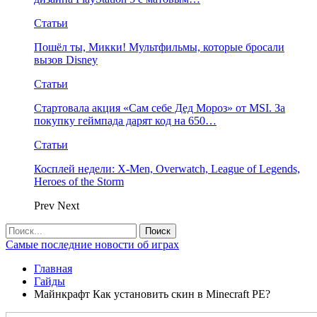
Статьи
Пошёл ты, Микки! Мультфильмы, которые бросали
вызов Disney
Статьи
Стартовала акция «Сам себе Дед Мороз» от MSI. За
покупку геймпада дарят код на 650…
Статьи
Косплей недели: X-Men, Overwatch, League of Legends,
Heroes of the Storm
Prev
Next
Самые последние новости об играх
Главная
Гайды
Майнкрафт Как установить скин в Minecraft PE?