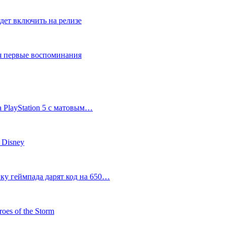
дет включить на релизе
ся первые воспоминания
 PlayStation 5 с матовым…
 Disney
пку геймпада дарят код на 650…
oes of the Storm