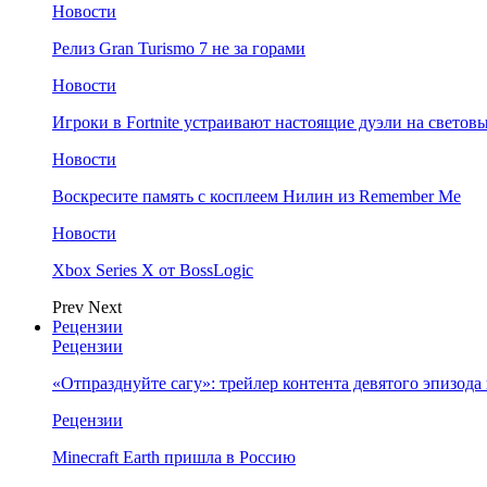
Новости
Релиз Gran Turismo 7 не за горами
Новости
Игроки в Fortnite устраивают настоящие дуэли на светов
Новости
Воскресите память с косплеем Нилин из Remember Me
Новости
Xbox Series X от BossLogic
Prev
Next
Рецензии
Рецензии
«Отпразднуйте сагу»: трейлер контента девятого эпизода в S
Рецензии
Minecraft Earth пришла в Россию