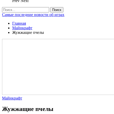
Prev
Next
Самые последние новости об играх
Главная
Майнкрафт
Жужжащие пчелы
Майнкрафт
Жужжащие пчелы