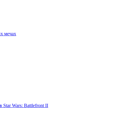
ых мечах
tar Wars: Battlefront II