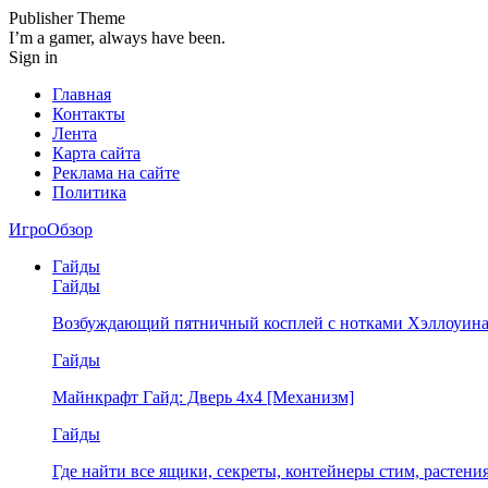
Publisher Theme
I’m a gamer, always have been.
Sign in
Главная
Контакты
Лента
Карта сайта
Реклама на сайте
Политика
ИгроОбзор
Гайды
Гайды
Возбуждающий пятничный косплей с нотками Хэллоуина
Гайды
Майнкрафт Гайд: Дверь 4х4 [Механизм]
Гайды
Где найти все ящики, секреты, контейнеры стим, растен