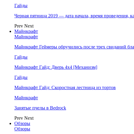
Гайды
Черная пятница 2019 — дата начала, время проведения, к
Prev
Next
Майнкрафт
Майнкрафт
Майнкрафт Геймеры обручились после трех свиданий бл
Гайды
Майнкрафт Гайд: Дверь 4х4 [Механизм]
Гайды
Майнкрафт Гайд: Скоростная лестница из тортов
Майнкрафт
Занятые пчелы в Bedrock
Prev
Next
Обзоры
Обзоры