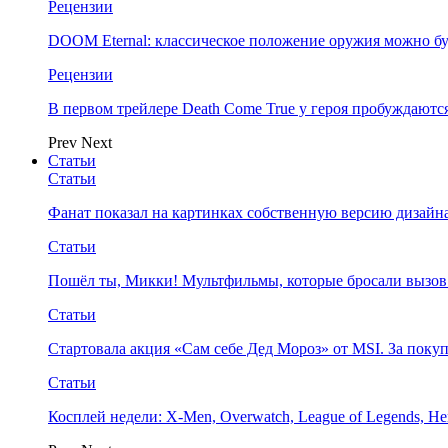
Рецензии
DOOM Eternal: классическое положение оружия можно бу
Рецензии
В первом трейлере Death Come True у героя пробуждают
Prev
Next
Статьи
Статьи
Фанат показал на картинках собственную версию дизайна
Статьи
Пошёл ты, Микки! Мультфильмы, которые бросали вызов
Статьи
Стартовала акция «Сам себе Дед Мороз» от MSI. За поку
Статьи
Косплей недели: X-Men, Overwatch, League of Legends, Her