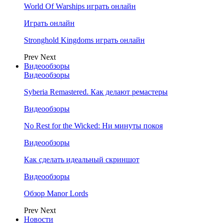
World Of Warships играть онлайн
Играть онлайн
Stronghold Kingdoms играть онлайн
Prev
Next
Видеообзоры
Видеообзоры
Syberia Remastered. Как делают ремастеры
Видеообзоры
No Rest for the Wicked: Ни минуты покоя
Видеообзоры
Как сделать идеальный скриншот
Видеообзоры
Обзор Manor Lords
Prev
Next
Новости