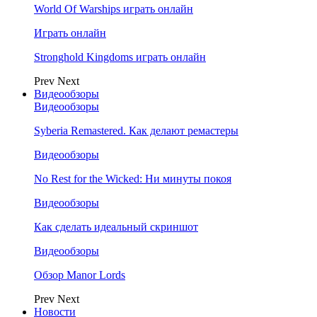
World Of Warships играть онлайн
Играть онлайн
Stronghold Kingdoms играть онлайн
Prev
Next
Видеообзоры
Видеообзоры
Syberia Remastered. Как делают ремастеры
Видеообзоры
No Rest for the Wicked: Ни минуты покоя
Видеообзоры
Как сделать идеальный скриншот
Видеообзоры
Обзор Manor Lords
Prev
Next
Новости