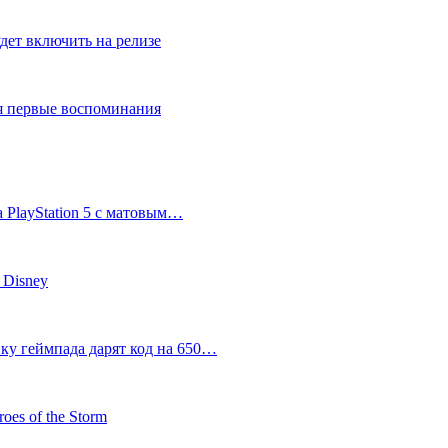
дет включить на релизе
ся первые воспоминания
 PlayStation 5 с матовым…
 Disney
пку геймпада дарят код на 650…
oes of the Storm