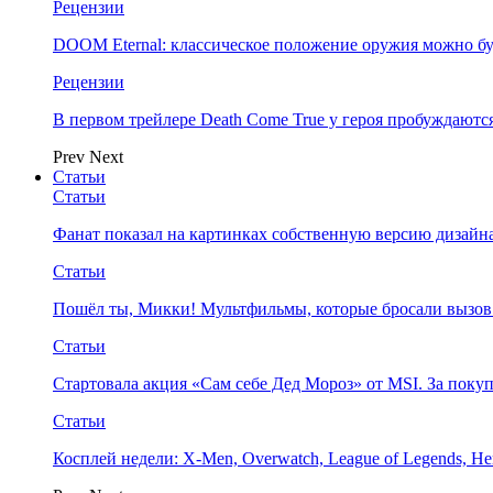
Рецензии
DOOM Eternal: классическое положение оружия можно бу
Рецензии
В первом трейлере Death Come True у героя пробуждают
Prev
Next
Статьи
Статьи
Фанат показал на картинках собственную версию дизайна
Статьи
Пошёл ты, Микки! Мультфильмы, которые бросали вызов
Статьи
Стартовала акция «Сам себе Дед Мороз» от MSI. За поку
Статьи
Косплей недели: X-Men, Overwatch, League of Legends, Her