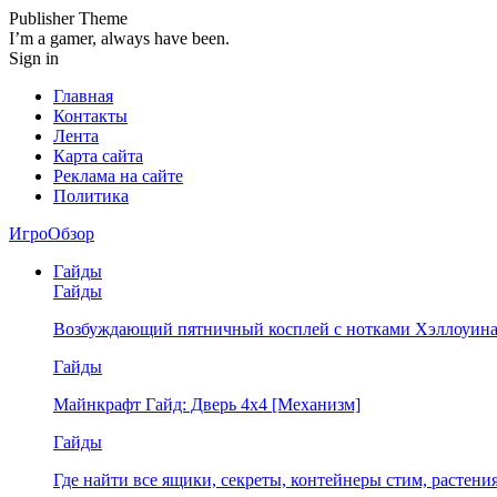
Publisher Theme
I’m a gamer, always have been.
Sign in
Главная
Контакты
Лента
Карта сайта
Реклама на сайте
Политика
ИгроОбзор
Гайды
Гайды
Возбуждающий пятничный косплей с нотками Хэллоуина
Гайды
Майнкрафт Гайд: Дверь 4х4 [Механизм]
Гайды
Где найти все ящики, секреты, контейнеры стим, растен