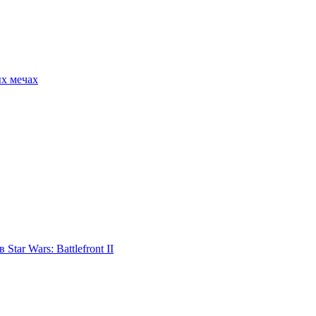
ых мечах
tar Wars: Battlefront II