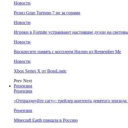
Новости
Релиз Gran Turismo 7 не за горами
Новости
Игроки в Fortnite устраивают настоящие дуэли на светов
Новости
Воскресите память с косплеем Нилин из Remember Me
Новости
Xbox Series X от BossLogic
Prev
Next
Рецензии
Рецензии
«Отпразднуйте сагу»: трейлер контента девятого эпизода в S
Рецензии
Minecraft Earth пришла в Россию