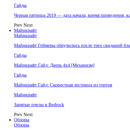
Гайды
Черная пятница 2019 — дата начала, время проведения, к
Prev
Next
Майнкрафт
Майнкрафт
Майнкрафт Геймеры обручились после трех свиданий бл
Гайды
Майнкрафт Гайд: Дверь 4х4 [Механизм]
Гайды
Майнкрафт Гайд: Скоростная лестница из тортов
Майнкрафт
Занятые пчелы в Bedrock
Prev
Next
Обзоры
Обзоры