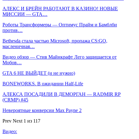
АЛЕКС И БРЕЙН РАБОТАЮТ В КАЗИНО! НОВЫЕ
МИССИИ — GTA…
Роботы Трансформеры — Оптимус Прайм и Бамблби
против…
Bethesda стала частью Microsoft, пропажа CS:GO,
масленичная…
Видео обзор — Стив Майнкрафт Лего защищается от
Мобов…
GTA 6 НЕ ВЫЙДЕТ (и не нужно)
BONEWORKS. В ожидании Half-Life
АЛЕКСА ПОСАДИЛИ В ДЕМОРГАН — RADMIR RP
(CRMP) #45
Невероятные конверсии Max Payne 2
Prev
Next
1 из 117
Видео: