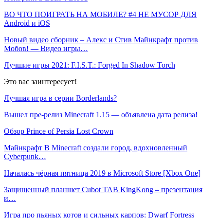
ВО ЧТО ПОИГРАТЬ НА МОБИЛЕ? #4 НЕ МУСОР ДЛЯ
Android и iOS
Новый видео сборник – Алекс и Стив Майнкрафт против
Мобов! — Видео игры…
Лучшие игры 2021: F.I.S.T.: Forged In Shadow Torch
Это вас заинтересует!
Лучшая игра в серии Borderlands?
Вышел пре-релиз Minecraft 1.15 — объявлена дата релиза!
Обзор Prince of Persia Lost Crown
Майнкрафт В Minecraft создали город, вдохновленный
Cyberpunk…
Началась чёрная пятница 2019 в Microsoft Store [Xbox One]
Защищенный планшет Cubot TAB KingKong – презентация
и…
Игра про пьяных котов и сильных карпов: Dwarf Fortress