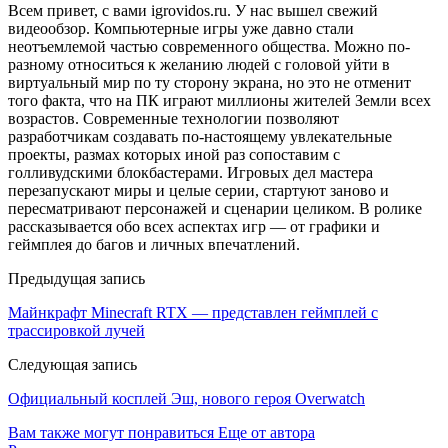
Всем привет, с вами igrovidos.ru. У нас вышел свежий
видеообзор. Компьютерные игры уже давно стали
неотъемлемой частью современного общества. Можно по-
разному относиться к желанию людей с головой уйти в
виртуальный мир по ту сторону экрана, но это не отменит
того факта, что на ПК играют миллионы жителей Земли всех
возрастов. Современные технологии позволяют
разработчикам создавать по-настоящему увлекательные
проекты, размах которых иной раз сопоставим с
голливудскими блокбастерами. Игровых дел мастера
перезапускают миры и целые серии, стартуют заново и
пересматривают персонажей и сценарии целиком. В ролике
рассказывается обо всех аспектах игр — от графики и
геймплея до багов и личных впечатлений.
Предыдущая запись
Майнкрафт Minecraft RTX — представлен геймплей с
трассировкой лучей
Следующая запись
Официальный косплей Эш, нового героя Overwatch
Вам также могут понравиться
Еще от автора