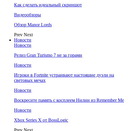
Как сделать идеальный скриншот
Видеообзоры
Обзор Manor Lords
Prev
Next
Новости
Новости
Релиз Gran Turismo 7 не за горами
Новости
Игроки в Fortnite устраивают настоящие дуэли на
световых мечах
Новости
Воскресите память с косплеем Нилин из Remember Me
Новости
Xbox Series X от BossLogic
Prev
Next