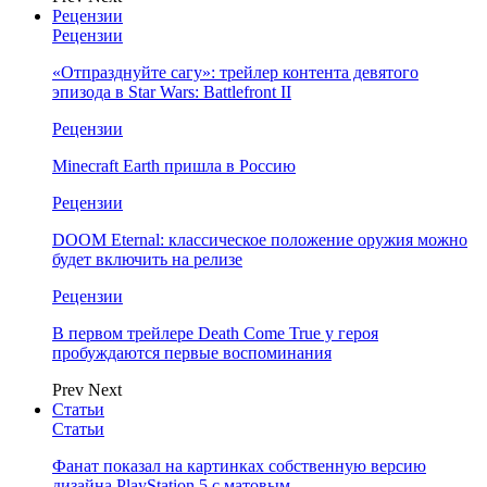
Рецензии
Рецензии
«Отпразднуйте сагу»: трейлер контента девятого
эпизода в Star Wars: Battlefront II
Рецензии
Minecraft Earth пришла в Россию
Рецензии
DOOM Eternal: классическое положение оружия можно
будет включить на релизе
Рецензии
В первом трейлере Death Come True у героя
пробуждаются первые воспоминания
Prev
Next
Статьи
Статьи
Фанат показал на картинках собственную версию
дизайна PlayStation 5 с матовым…