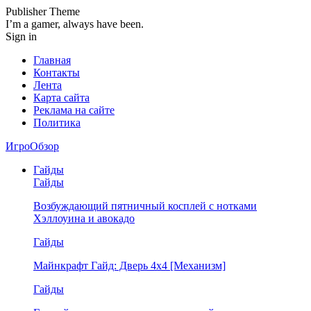
Publisher Theme
I’m a gamer, always have been.
Sign in
Главная
Контакты
Лента
Карта сайта
Реклама на сайте
Политика
ИгроОбзор
Гайды
Гайды
Возбуждающий пятничный косплей с нотками
Хэллоуина и авокадо
Гайды
Майнкрафт Гайд: Дверь 4х4 [Механизм]
Гайды