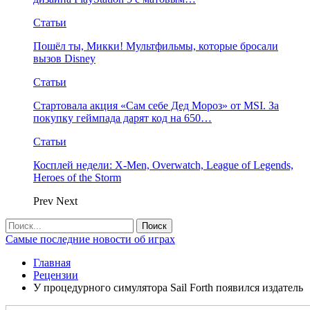
Статьи
Пошёл ты, Микки! Мультфильмы, которые бросали
вызов Disney
Статьи
Стартовала акция «Сам себе Дед Мороз» от MSI. За
покупку геймпада дарят код на 650…
Статьи
Косплей недели: X-Men, Overwatch, League of Legends,
Heroes of the Storm
Prev
Next
Самые последние новости об играх
Главная
Рецензии
У процедурного симулятора Sail Forth появился издатель