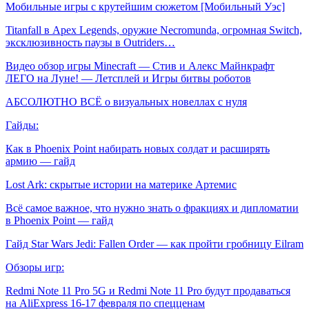
Мобильные игры с крутейшим сюжетом [Мобильный Уэс]
Titanfall в Apex Legends, оружие Necromunda, огромная Switch,
эксклюзивность паузы в Outriders…
Видео обзор игры Minecraft — Стив и Алекс Майнкрафт
ЛЕГО на Луне! — Летсплей и Игры битвы роботов
АБСОЛЮТНО ВСЁ о визуальных новеллах с нуля
Гайды:
Как в Phoenix Point набирать новых солдат и расширять
армию — гайд
Lost Ark: скрытые истории на материке Артемис
Всё самое важное, что нужно знать о фракциях и дипломатии
в Phoenix Point — гайд
Гайд Star Wars Jedi: Fallen Order — как пройти гробницу Eilram
Обзоры игр:
Redmi Note 11 Pro 5G и Redmi Note 11 Pro будут продаваться
на AliExpress 16-17 февраля по спецценам