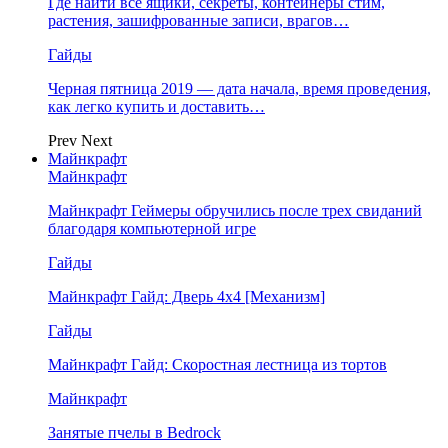
Где найти все ящики, секреты, контейнеры стим,
растения, зашифрованные записи, врагов…
Гайды
Черная пятница 2019 — дата начала, время проведения,
как легко купить и доставить…
Prev
Next
Майнкрафт
Майнкрафт
Майнкрафт Геймеры обручились после трех свиданий
благодаря компьютерной игре
Гайды
Майнкрафт Гайд: Дверь 4х4 [Механизм]
Гайды
Майнкрафт Гайд: Скоростная лестница из тортов
Майнкрафт
Занятые пчелы в Bedrock