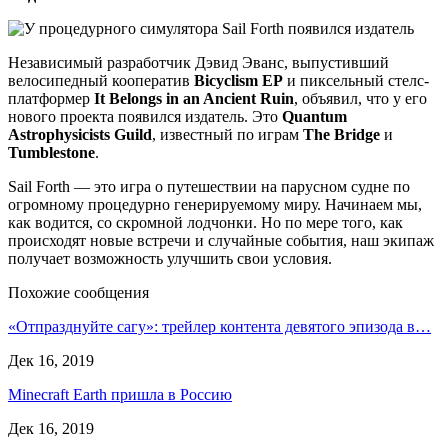
Независимый разработчик Дэвид Эванс, выпустивший
велосипедный кооператив
Bicyclism EP
и пиксельный стелс-
платформер
It Belongs in an Ancient Ruin
, объявил, что у его
нового проекта появился издатель. Это
Quantum
Astrophysicists Guild
, известный по играм
The Bridge
и
Tumblestone
.
Sail Forth — это игра о путешествии на парусном судне по
огромному процедурно генерируемому миру. Начинаем мы,
как водится, со скромной лодчонки. Но по мере того, как
происходят новые встречи и случайные события, наш экипаж
получает возможность улучшить свои условия.
Похожие сообщения
«Отпразднуйте сагу»: трейлер контента девятого эпизода в…
Дек 16, 2019
Minecraft Earth пришла в Россию
Дек 16, 2019