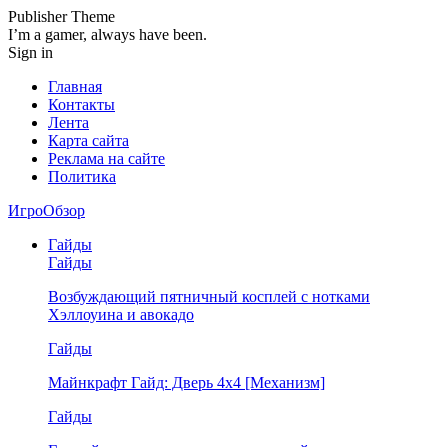
Publisher Theme
I’m a gamer, always have been.
Sign in
Главная
Контакты
Лента
Карта сайта
Реклама на сайте
Политика
ИгроОбзор
Гайды
Гайды
Возбуждающий пятничный косплей с нотками
Хэллоуина и авокадо
Гайды
Майнкрафт Гайд: Дверь 4х4 [Механизм]
Гайды