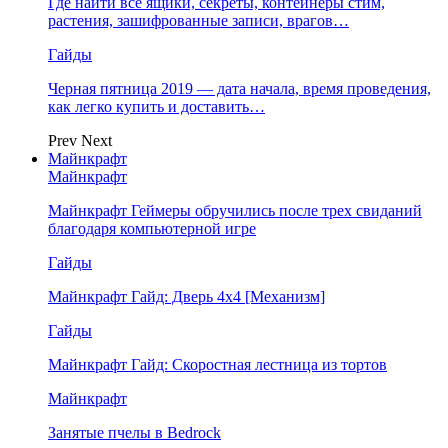
Где найти все ящики, секреты, контейнеры стим,
растения, зашифрованные записи, врагов…
Гайды
Черная пятница 2019 — дата начала, время проведения,
как легко купить и доставить…
Prev
Next
Майнкрафт
Майнкрафт
Майнкрафт Геймеры обручились после трех свиданий
благодаря компьютерной игре
Гайды
Майнкрафт Гайд: Дверь 4х4 [Механизм]
Гайды
Майнкрафт Гайд: Скоростная лестница из тортов
Майнкрафт
Занятые пчелы в Bedrock