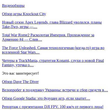
Видеообзоры
Обзор игры Knockout City
Новый сезон Apex Legends, глава Blizzard уволился, планы
Take-Two, игры —…
Total War Rome2 Расколотая Империя. Прохождение за
Армению #4 — Слив…
The Force Unleashed. Самая технологичная (когда-то) игра во
вселенной Star Wars…
Читеры в TrackMania, стратегия Konami, слухи о новой Final
Fantasy, утечка о…
Это вас заинтересует!
Обзор Dave The Diver
Велопробег в поддержку Украины: встречи и сбор средств в…
Обзор Google Stadia: это будущее игр, если хватит…
Репортаж с презентации DJI FPV. 100 км/ч от первого лица!