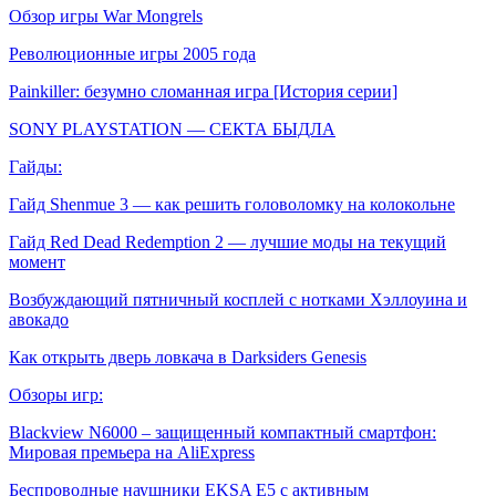
Обзор игры War Mongrels
Революционные игры 2005 года
Painkiller: безумно сломанная игра [История серии]
SONY PLAYSTATION — СЕКТА БЫДЛА
Гайды:
Гайд Shenmue 3 — как решить головоломку на колокольне
Гайд Red Dead Redemption 2 — лучшие моды на текущий
момент
Возбуждающий пятничный косплей с нотками Хэллоуина и
авокадо
Как открыть дверь ловкача в Darksiders Genesis
Обзоры игр:
Blackview N6000 – защищенный компактный смартфон:
Мировая премьера на AliExpress
Беспроводные наушники EKSA E5 с активным