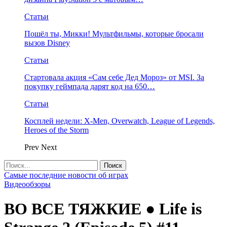
Статьи
Пошёл ты, Микки! Мультфильмы, которые бросали
вызов Disney
Статьи
Стартовала акция «Сам себе Дед Мороз» от MSI. За
покупку геймпада дарят код на 650…
Статьи
Косплей недели: X-Men, Overwatch, League of Legends,
Heroes of the Storm
Prev
Next
Самые последние новости об играх
Видеообзоры
ВО ВСЕ ТЯЖКИЕ ● Life is