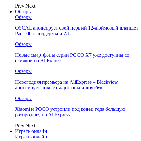
Prev
Next
Обзоры
Обзоры
OSCAL анонсирует свой первый 12-дюймовый планшет
Pad 100 с поддержкой AI
Обзоры
Новые смартфоны серии POCO X7 уже доступны со
скидкой на AliExpress
Обзоры
Новогодняя премьера на AliExpress – Blackview
анонсирует новые смартфоны и ноутбук
Обзоры
Xiaomi и POCO устроили под конец года большую
распродажу на AliExpress
Prev
Next
Играть онлайн
Играть онлайн