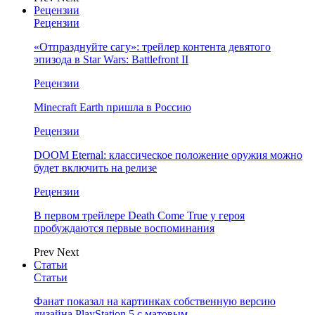
Рецензии
Рецензии
«Отпразднуйте сагу»: трейлер контента девятого
эпизода в Star Wars: Battlefront II
Рецензии
Minecraft Earth пришла в Россию
Рецензии
DOOM Eternal: классическое положение оружия можно
будет включить на релизе
Рецензии
В первом трейлере Death Come True у героя
пробуждаются первые воспоминания
Prev
Next
Статьи
Статьи
Фанат показал на картинках собственную версию
дизайна PlayStation 5 с матовым…