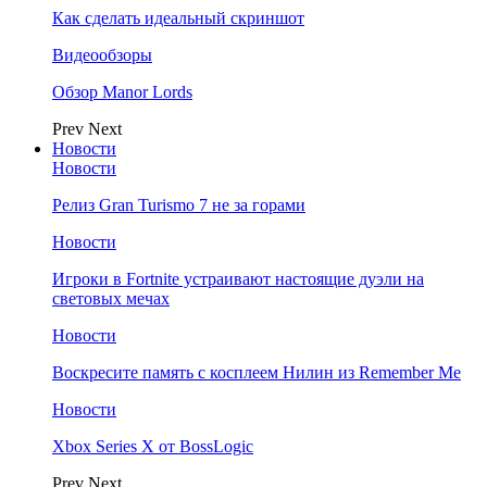
Как сделать идеальный скриншот
Видеообзоры
Обзор Manor Lords
Prev
Next
Новости
Новости
Релиз Gran Turismo 7 не за горами
Новости
Игроки в Fortnite устраивают настоящие дуэли на
световых мечах
Новости
Воскресите память с косплеем Нилин из Remember Me
Новости
Xbox Series X от BossLogic
Prev
Next