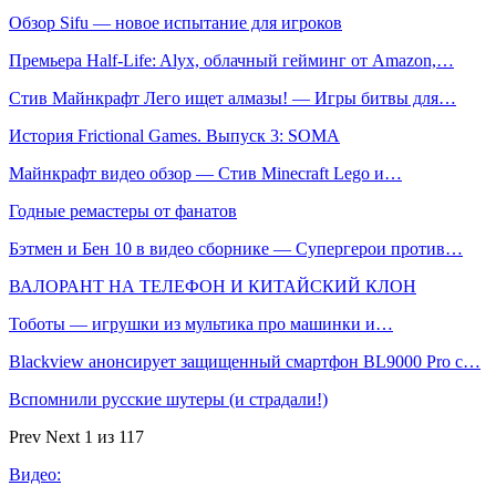
Обзор Sifu — новое испытание для игроков
Премьера Half-Life: Alyx, облачный гейминг от Amazon,…
Стив Майнкрафт Лего ищет алмазы! — Игры битвы для…
История Frictional Games. Выпуск 3: SOMA
Майнкрафт видео обзор — Стив Minecraft Lego и…
Годные ремастеры от фанатов
Бэтмен и Бен 10 в видео сборнике — Супергерои против…
ВАЛОРАНТ НА ТЕЛЕФОН И КИТАЙСКИЙ КЛОН
Тоботы — игрушки из мультика про машинки и…
Blackview анонсирует защищенный смартфон BL9000 Pro с…
Вспомнили русские шутеры (и страдали!)
Prev
Next
1 из 117
Видео: