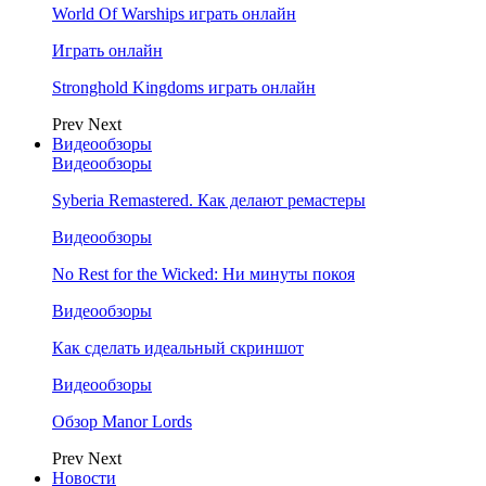
World Of Warships играть онлайн
Играть онлайн
Stronghold Kingdoms играть онлайн
Prev
Next
Видеообзоры
Видеообзоры
Syberia Remastered. Как делают ремастеры
Видеообзоры
No Rest for the Wicked: Ни минуты покоя
Видеообзоры
Как сделать идеальный скриншот
Видеообзоры
Обзор Manor Lords
Prev
Next
Новости