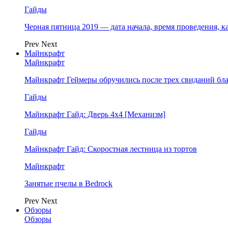
Гайды
Черная пятница 2019 — дата начала, время проведения, к
Prev
Next
Майнкрафт
Майнкрафт
Майнкрафт Геймеры обручились после трех свиданий бл
Гайды
Майнкрафт Гайд: Дверь 4х4 [Механизм]
Гайды
Майнкрафт Гайд: Скоростная лестница из тортов
Майнкрафт
Занятые пчелы в Bedrock
Prev
Next
Обзоры
Обзоры