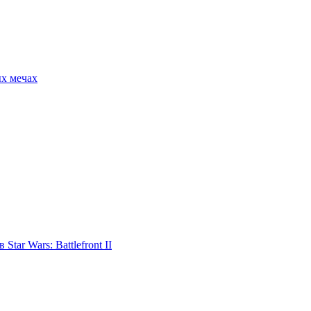
ых мечах
tar Wars: Battlefront II