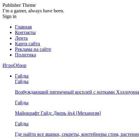
Publisher Theme
I’m a gamer, always have been.
Sign in
Главная
Контакты
Лента
Карта сайта
Реклама на сайте
Политика
ИгроОбзор
Гайды
Гайды
Возбуждающий пятничный косплей с нотками Хэллоуина
Гайды
Майнкрафт Гайд: Дверь 4х4 [Механизм]
Гайды
Где найти все ящики, секреты, контейнеры стим, растен