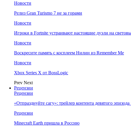
Новости
Релиз Gran Turismo 7 не за горами
Новости
Игроки в Fortnite устраивают настоящие дуэли на светов
Новости
Воскресите память с косплеем Нилин из Remember Me
Новости
Xbox Series X от BossLogic
Prev
Next
Рецензии
Рецензии
«Отпразднуйте сагу»: трейлер контента девятого эпизода в S
Рецензии
Minecraft Earth пришла в Россию