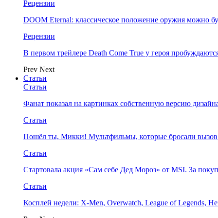
Рецензии
DOOM Eternal: классическое положение оружия можно бу
Рецензии
В первом трейлере Death Come True у героя пробуждают
Prev
Next
Статьи
Статьи
Фанат показал на картинках собственную версию дизайна
Статьи
Пошёл ты, Микки! Мультфильмы, которые бросали вызов
Статьи
Стартовала акция «Сам себе Дед Мороз» от MSI. За поку
Статьи
Косплей недели: X-Men, Overwatch, League of Legends, Her