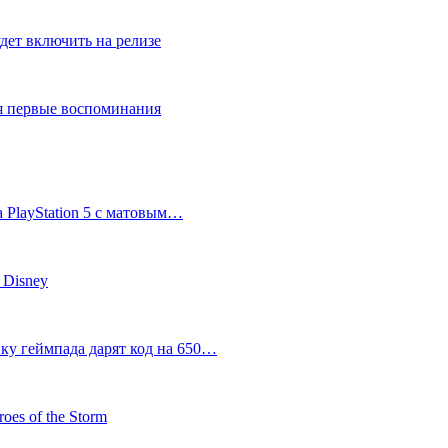
дет включить на релизе
ся первые воспоминания
 PlayStation 5 с матовым…
 Disney
пку геймпада дарят код на 650…
oes of the Storm