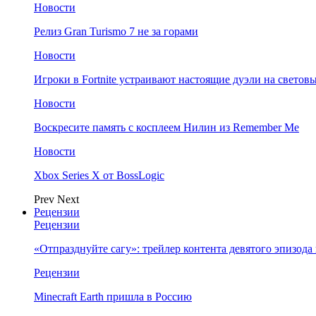
Новости
Релиз Gran Turismo 7 не за горами
Новости
Игроки в Fortnite устраивают настоящие дуэли на светов
Новости
Воскресите память с косплеем Нилин из Remember Me
Новости
Xbox Series X от BossLogic
Prev
Next
Рецензии
Рецензии
«Отпразднуйте сагу»: трейлер контента девятого эпизода в S
Рецензии
Minecraft Earth пришла в Россию