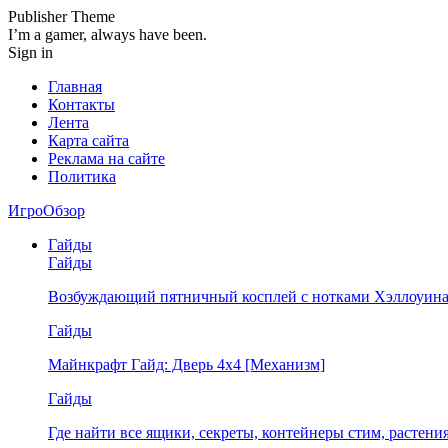
Publisher Theme
I’m a gamer, always have been.
Sign in
Главная
Контакты
Лента
Карта сайта
Реклама на сайте
Политика
ИгроОбзор
Гайды
Гайды
Возбуждающий пятничный косплей с нотками Хэллоуина
Гайды
Майнкрафт Гайд: Дверь 4х4 [Механизм]
Гайды
Где найти все ящики, секреты, контейнеры стим, растен