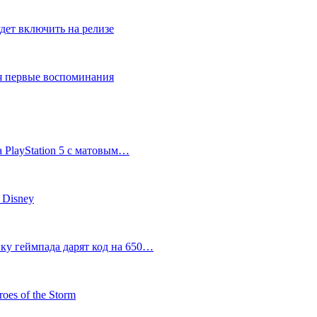
дет включить на релизе
ся первые воспоминания
 PlayStation 5 с матовым…
 Disney
пку геймпада дарят код на 650…
oes of the Storm