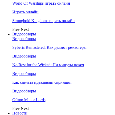
World Of Warships играть онлайн
Играть онлайн
Stronghold Kingdoms играть онлайн
Prev
Next
Видеообзоры
Видеообзоры
Syberia Remastered. Как делают ремастеры
Видеообзоры
No Rest for the Wicked: Ни минуты покоя
Видеообзоры
Как сделать идеальный скриншот
Видеообзоры
Обзор Manor Lords
Prev
Next
Новости