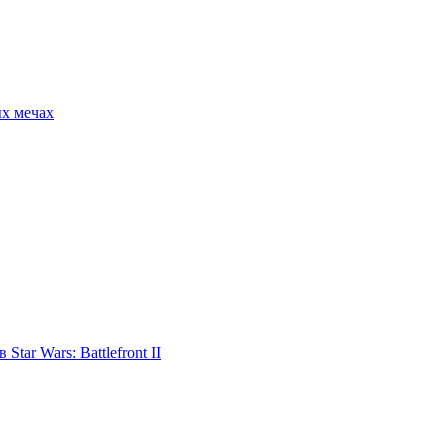
ых мечах
tar Wars: Battlefront II