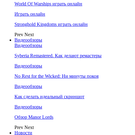
World Of Warships играть онлайн
Играть онлайн
Stronghold Kingdoms играть онлайн
Prev
Next
Видеообзоры
Видеообзоры
Syberia Remastered. Как делают ремастеры
Видеообзоры
No Rest for the Wicked: Ни минуты покоя
Видеообзоры
Как сделать идеальный скриншот
Видеообзоры
Обзор Manor Lords
Prev
Next
Новости