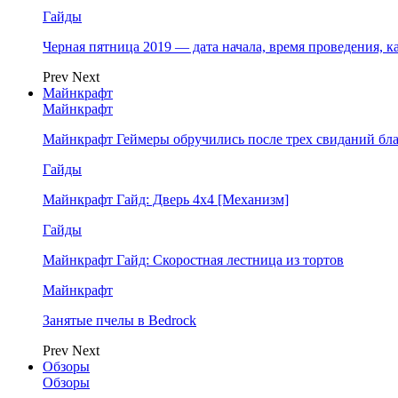
Гайды
Черная пятница 2019 — дата начала, время проведения, к
Prev
Next
Майнкрафт
Майнкрафт
Майнкрафт Геймеры обручились после трех свиданий бл
Гайды
Майнкрафт Гайд: Дверь 4х4 [Механизм]
Гайды
Майнкрафт Гайд: Скоростная лестница из тортов
Майнкрафт
Занятые пчелы в Bedrock
Prev
Next
Обзоры
Обзоры