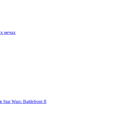
ых мечах
tar Wars: Battlefront II