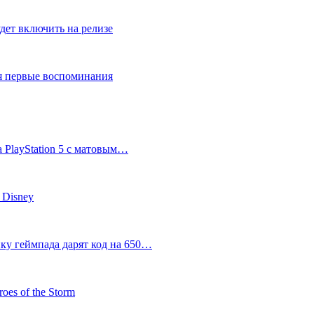
дет включить на релизе
ся первые воспоминания
 PlayStation 5 с матовым…
 Disney
пку геймпада дарят код на 650…
oes of the Storm