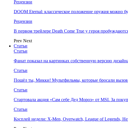
Рецензии
DOOM Eternal: классическое положение оружия можно бу
Рецензии
В первом трейлере Death Come True у героя пробуждают
Prev
Next
Статьи
Статьи
Фанат показал на картинках собственную версию дизайна
Статьи
Пошёл ты, Микки! Мультфильмы, которые бросали вызов
Статьи
Стартовала акция «Сам себе Дед Мороз» от MSI. За поку
Статьи
Косплей недели: X-Men, Overwatch, League of Legends, Her