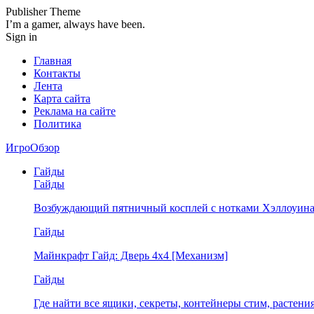
Publisher Theme
I’m a gamer, always have been.
Sign in
Главная
Контакты
Лента
Карта сайта
Реклама на сайте
Политика
ИгроОбзор
Гайды
Гайды
Возбуждающий пятничный косплей с нотками Хэллоуина
Гайды
Майнкрафт Гайд: Дверь 4х4 [Механизм]
Гайды
Где найти все ящики, секреты, контейнеры стим, растен