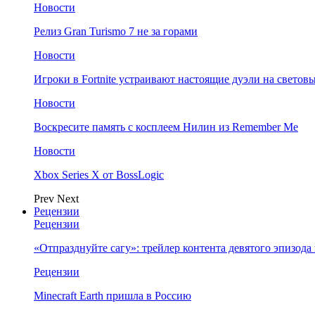
Новости
Релиз Gran Turismo 7 не за горами
Новости
Игроки в Fortnite устраивают настоящие дуэли на светов
Новости
Воскресите память с косплеем Нилин из Remember Me
Новости
Xbox Series X от BossLogic
Prev
Next
Рецензии
Рецензии
«Отпразднуйте сагу»: трейлер контента девятого эпизода в S
Рецензии
Minecraft Earth пришла в Россию