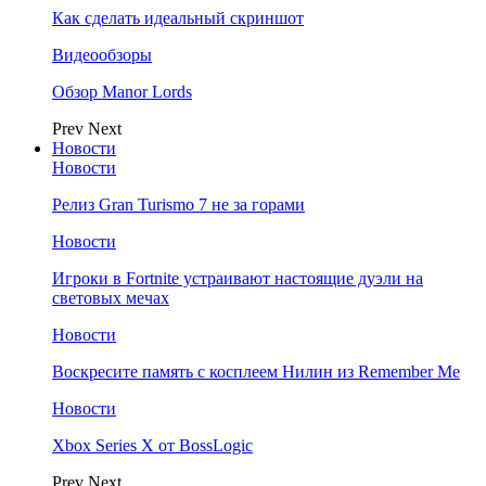
Как сделать идеальный скриншот
Видеообзоры
Обзор Manor Lords
Prev
Next
Новости
Новости
Релиз Gran Turismo 7 не за горами
Новости
Игроки в Fortnite устраивают настоящие дуэли на
световых мечах
Новости
Воскресите память с косплеем Нилин из Remember Me
Новости
Xbox Series X от BossLogic
Prev
Next