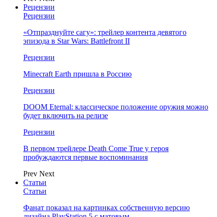
Рецензии
Рецензии
«Отпразднуйте сагу»: трейлер контента девятого
эпизода в Star Wars: Battlefront II
Рецензии
Minecraft Earth пришла в Россию
Рецензии
DOOM Eternal: классическое положение оружия можно
будет включить на релизе
Рецензии
В первом трейлере Death Come True у героя
пробуждаются первые воспоминания
Prev
Next
Статьи
Статьи
Фанат показал на картинках собственную версию
дизайна PlayStation 5 с матовым…