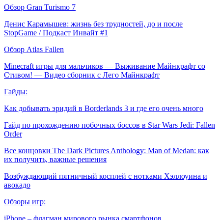
Обзор Gran Turismo 7
Денис Карамышев: жизнь без трудностей, до и после
StopGame / Подкаст Инвайт #1
Обзор Atlas Fallen
Minecraft игры для мальчиков — Выживание Майнкрафт со
Стивом! — Видео сборник с Лего Майнкрафт
Гайды:
Как добывать эридий в Borderlands 3 и где его очень много
Гайд по прохождению побочных боссов в Star Wars Jedi: Fallen
Order
Все концовки The Dark Pictures Anthology: Man of Medan: как
их получить, важные решения
Возбуждающий пятничный косплей с нотками Хэллоуина и
авокадо
Обзоры игр:
iPhone – флагман мирового рынка смартфонов