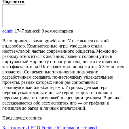
Поделится
admin
1747 записей
0 комментариев
Всем привет, с вами igrovidos.ru. У нас вышел свежий
видеообзор. Компьютерные игры уже давно стали
неотъемлемой частью современного общества. Можно по-
разному относиться к желанию людей с головой уйти в
виртуальный мир по ту сторону экрана, но это не отменит
того факта, что на ПК играют миллионы жителей Земли всех
возрастов. Современные технологии позволяют
разработчикам создавать по-настоящему увлекательные
проекты, размах которых иной раз сопоставим с
голливудскими блокбастерами. Игровых дел мастера
перезапускают миры и целые серии, стартуют заново и
пересматривают персонажей и сценарии целиком. В ролике
рассказывается обо всех аспектах игр — от графики и
геймплея до багов и личных впечатлений.
Предыдущая запись
Как сломать LEGO Fortnite [Спидран в деталях]