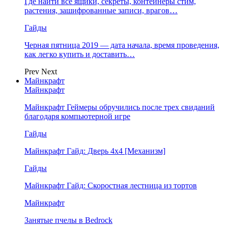
Где найти все ящики, секреты, контейнеры стим,
растения, зашифрованные записи, врагов…
Гайды
Черная пятница 2019 — дата начала, время проведения,
как легко купить и доставить…
Prev
Next
Майнкрафт
Майнкрафт
Майнкрафт Геймеры обручились после трех свиданий
благодаря компьютерной игре
Гайды
Майнкрафт Гайд: Дверь 4х4 [Механизм]
Гайды
Майнкрафт Гайд: Скоростная лестница из тортов
Майнкрафт
Занятые пчелы в Bedrock