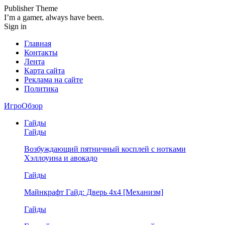
Publisher Theme
I’m a gamer, always have been.
Sign in
Главная
Контакты
Лента
Карта сайта
Реклама на сайте
Политика
ИгроОбзор
Гайды
Гайды
Возбуждающий пятничный косплей с нотками
Хэллоуина и авокадо
Гайды
Майнкрафт Гайд: Дверь 4х4 [Механизм]
Гайды