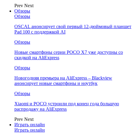
Prev
Next
Обзоры
Обзоры
OSCAL анонсирует свой первый 12-дюймовый планшет
Pad 100 с поддержкой AI
Обзоры
Новые смартфоны серии POCO X7 уже доступны со
скидкой на AliExpress
Обзоры
Новогодняя премьера на AliExpress – Blackview
анонсирует новые смартфоны и ноутбук
Обзоры
Xiaomi и POCO устроили под конец года большую
распродажу на AliExpress
Prev
Next
Играть онлайн
Играть онлайн