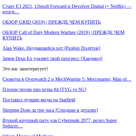
Старт E3 2021, Ubisoft Forward и Devolver Digital (+ Netflix) —
итоги…
ОБЗОР GRID (2019) | ПРЕЖДЕ ЧЕМ КУПИТЬ
ОБЗОР Call of Duty Modern Warfare (2019) | ПРЕЖДЕ ЧЕМ
КУПИТЬ
Alan Wake. Неудавшийся хит [Разбор Полётов]
Зачем Deus Ex удаляет твой прогресс [Хардмод]
Это вас заинтересует!
Сюжеты в Overwatch 2 и MechWarrior 5: Mercenaries, Man of…
Плохие песни про игры #4 [TVG vs SG]
Поставил лучшие моды на Starfield
Sleeping Dogs за три часа [Спидран в деталях]
Второй крупный патч для Cyberpunk 2077, релиз Super
Seducer…