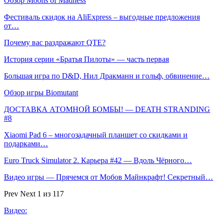
Обзор Moons of Madness
Фестиваль скидок на AliExpress – выгодные предложения
от…
Почему вас раздражают QTE?
История серии «Братья Пилоты» — часть первая
Большая игра по D&D, Нил Дракманн и гольф, обвинение…
Обзор игры Biomutant
ДОСТАВКА АТОМНОЙ БОМБЫ! — DEATH STRANDING
#8
Xiaomi Pad 6 – многозадачный планшет со скидками и
подарками…
Euro Truck Simulator 2. Карьера #42 — Вдоль Чёрного…
Видео игры — Прячемся от Мобов Майнкрафт! Секретный…
Prev
Next
1 из 117
Видео: