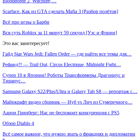
Bloodborne 2, Witchfire,…
Scarface. Как из GTA сделать Mafia 3 [Разбор полётов]
Всё про игры о Барби
Вся суть Roblox за 11 минут 59 секунд [Уэс и Флинн]
Это вас заинтересует!
Гайд Star Wars Jedi: Fallen Order — где найти все темы для…
Рефанд?! — Trail Out, Circus Electrique, Midnight Fight…
Супер 10 в Японии! Роботы Трансформеры Драгониус и
Тиранус…
Samsung Galaxy S22/Plus/Ultra и Galaxy Tab S8 — репортаж с…
Майнкрафт видео сборник — Нуб vs Лич из Сумеречного…
Аарон Гринберг: Нас не беспокоит конкуренция с PS5
Обзор Diablo 4
Всё самое важное, что нужно знать о фракциях и дипломатии
в…