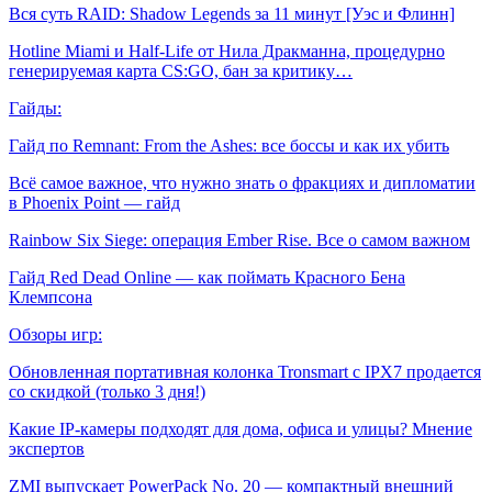
Вся суть RAID: Shadow Legends за 11 минут [Уэс и Флинн]
Hotline Miami и Half-Life от Нила Дракманна, процедурно
генерируемая карта CS:GO, бан за критику…
Гайды:
Гайд по Remnant: From the Ashes: все боссы и как их убить
Всё самое важное, что нужно знать о фракциях и дипломатии
в Phoenix Point — гайд
Rainbow Six Siege: операция Ember Rise. Все о самом важном
Гайд Red Dead Online — как поймать Красного Бена
Клемпсона
Обзоры игр:
Обновленная портативная колонка Tronsmart с IPX7 продается
со скидкой (только 3 дня!)
Какие IP-камеры подходят для дома, офиса и улицы? Мнение
экспертов
ZMI выпускает PowerPack No. 20 — компактный внешний