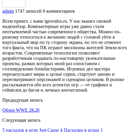
admin
1747 записей
0 комментариев
Всем привет, с вами igrovidos.ru. У нас вышел свежий
видеообзор. Компьютерные игры уже давно стали
неотъемлемой частью современного общества. Можно по-
разному относиться к желанию людей с головой уйти в
виртуальный мир по ту сторону экрана, но это не отменит
того факта, что на ПК играют миллионы жителей Земли всех
возрастов. Современные технологии позволяют
разработчикам создавать по-настоящему увлекательные
проекты, размах которых иной раз сопоставим с
голливудскими блокбастерами. Игровых дел мастера
перезапускают миры и целые серии, стартуют заново и
пересматривают персонажей и сценарии целиком. В ролике
рассказывается обо всех аспектах игр — от графики и
геймплея до багов и личных впечатлений.
Предыдущая запись
Обзор WWE 2K20
Следующая запись
5 пасхалок в игре Just Cause 4 Пасхалки в играх 1