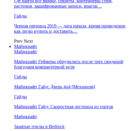
Где найти все ящики, секреты, контейнеры стим,
растения, зашифрованные записи, врагов…
Гайды
Черная пятница 2019 — дата начала, время проведения,
как легко купить и доставить…
Prev
Next
Майнкрафт
Майнкрафт
Майнкрафт Геймеры обручились после трех свиданий
благодаря компьютерной игре
Гайды
Майнкрафт Гайд: Дверь 4х4 [Механизм]
Гайды
Майнкрафт Гайд: Скоростная лестница из тортов
Майнкрафт
Занятые пчелы в Bedrock