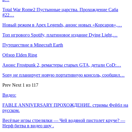
Total War Rome2 Пустынные царства. Прохождение Саба
#22…
Новый режим в Apex Legends, анонс новых «Корсаров»,…
Топ игрового Spotify, платиновое издание Dying Light,…
Путешествие в Minecraft Earth
Обзор Elden Ring
Анонс Frostpunk 2, ремастеры старых GTA, детали CoD:…
Sony не планирует новую портативную консоль, сообщил…
Prev
Next
1 из 117
Видео:
FABLE ANNIVERSARY ПРОХОЖДЕНИЕ. стримы Фейбл на
русском.
Весёлые игры стрелялки — Чей водяной пистолет круче? —
Нерф битва в видео шоу .