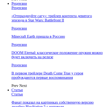
Рецензии
Рецензии
«Отпразднуйте сагу»: трейлер контента девятого
эпизода в Star Wars: Battlefront II
Рецензии
Minecraft Earth пришла в Россию
Рецензии
DOOM Eternal: классическое положение оружия можно
будет включить на релизе
Рецензии
В первом трейлере Death Come True у героя
пробуждаются первые воспоминания
Prev
Next
Статьи
Статьи
Фанат показал на картинках собственную версию
дизайна PlayStation 5 с матовым…