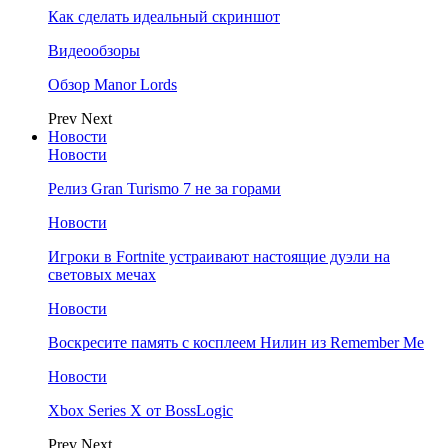
Как сделать идеальный скриншот
Видеообзоры
Обзор Manor Lords
Prev
Next
Новости
Новости
Релиз Gran Turismo 7 не за горами
Новости
Игроки в Fortnite устраивают настоящие дуэли на
световых мечах
Новости
Воскресите память с косплеем Нилин из Remember Me
Новости
Xbox Series X от BossLogic
Prev
Next