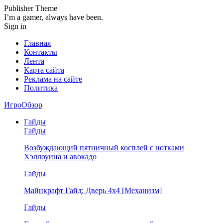
Publisher Theme
I’m a gamer, always have been.
Sign in
Главная
Контакты
Лента
Карта сайта
Реклама на сайте
Политика
ИгроОбзор
Гайды
Гайды
Возбуждающий пятничный косплей с нотками
Хэллоуина и авокадо
Гайды
Майнкрафт Гайд: Дверь 4х4 [Механизм]
Гайды