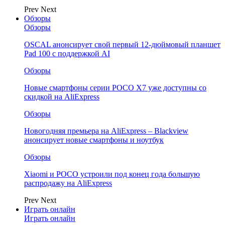
Prev
Next
Обзоры
Обзоры
OSCAL анонсирует свой первый 12-дюймовый планшет
Pad 100 с поддержкой AI
Обзоры
Новые смартфоны серии POCO X7 уже доступны со
скидкой на AliExpress
Обзоры
Новогодняя премьера на AliExpress – Blackview
анонсирует новые смартфоны и ноутбук
Обзоры
Xiaomi и POCO устроили под конец года большую
распродажу на AliExpress
Prev
Next
Играть онлайн
Играть онлайн