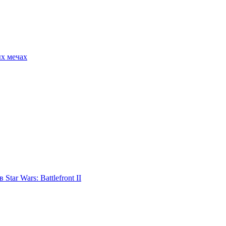
ых мечах
tar Wars: Battlefront II