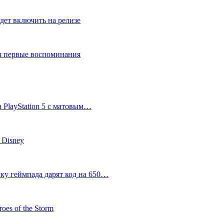
дет включить на релизе
ся первые воспоминания
 PlayStation 5 с матовым…
 Disney
пку геймпада дарят код на 650…
oes of the Storm