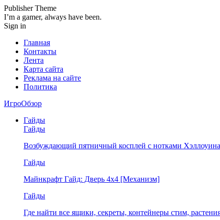
Publisher Theme
I’m a gamer, always have been.
Sign in
Главная
Контакты
Лента
Карта сайта
Реклама на сайте
Политика
ИгроОбзор
Гайды
Гайды
Возбуждающий пятничный косплей с нотками Хэллоуина
Гайды
Майнкрафт Гайд: Дверь 4х4 [Механизм]
Гайды
Где найти все ящики, секреты, контейнеры стим, растен