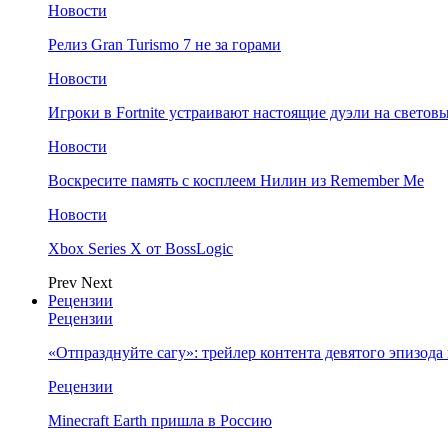
Новости
Релиз Gran Turismo 7 не за горами
Новости
Игроки в Fortnite устраивают настоящие дуэли на светов
Новости
Воскресите память с косплеем Нилин из Remember Me
Новости
Xbox Series X от BossLogic
Prev
Next
Рецензии
Рецензии
«Отпразднуйте сагу»: трейлер контента девятого эпизода в S
Рецензии
Minecraft Earth пришла в Россию