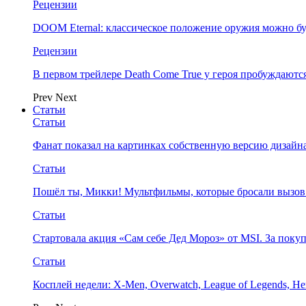
Рецензии
DOOM Eternal: классическое положение оружия можно бу
Рецензии
В первом трейлере Death Come True у героя пробуждают
Prev
Next
Статьи
Статьи
Фанат показал на картинках собственную версию дизайна
Статьи
Пошёл ты, Микки! Мультфильмы, которые бросали вызов
Статьи
Стартовала акция «Сам себе Дед Мороз» от MSI. За поку
Статьи
Косплей недели: X-Men, Overwatch, League of Legends, Her