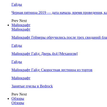
Гайды
Черная пятница 2019 — дата начала, время проведения, к
Prev
Next
Майнкрафт
Майнкрафт
Майнкрафт Геймеры обручились после трех свиданий бл
Гайды
Майнкрафт Гайд: Дверь 4х4 [Механизм]
Гайды
Майнкрафт Гайд: Скоростная лестница из тортов
Майнкрафт
Занятые пчелы в Bedrock
Prev
Next
Обзоры
Обзоры