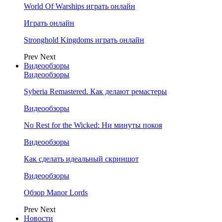
World Of Warships играть онлайн
Играть онлайн
Stronghold Kingdoms играть онлайн
Prev
Next
Видеообзоры
Видеообзоры
Syberia Remastered. Как делают ремастеры
Видеообзоры
No Rest for the Wicked: Ни минуты покоя
Видеообзоры
Как сделать идеальный скриншот
Видеообзоры
Обзор Manor Lords
Prev
Next
Новости