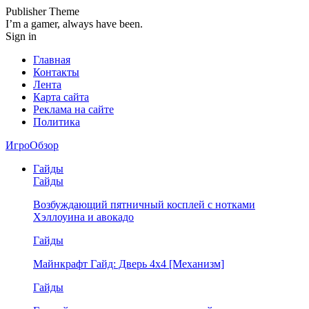
Publisher Theme
I’m a gamer, always have been.
Sign in
Главная
Контакты
Лента
Карта сайта
Реклама на сайте
Политика
ИгроОбзор
Гайды
Гайды
Возбуждающий пятничный косплей с нотками
Хэллоуина и авокадо
Гайды
Майнкрафт Гайд: Дверь 4х4 [Механизм]
Гайды