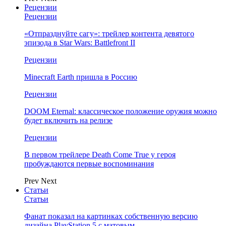
Рецензии
Рецензии
«Отпразднуйте сагу»: трейлер контента девятого
эпизода в Star Wars: Battlefront II
Рецензии
Minecraft Earth пришла в Россию
Рецензии
DOOM Eternal: классическое положение оружия можно
будет включить на релизе
Рецензии
В первом трейлере Death Come True у героя
пробуждаются первые воспоминания
Prev
Next
Статьи
Статьи
Фанат показал на картинках собственную версию
дизайна PlayStation 5 с матовым…