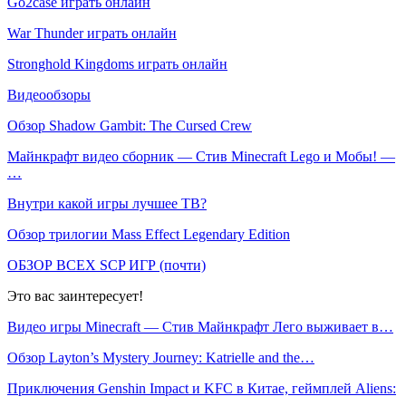
Go2case играть онлайн
War Thunder играть онлайн
Stronghold Kingdoms играть онлайн
Видеообзоры
Обзор Shadow Gambit: The Cursed Crew
Майнкрафт видео сборник — Стив Minecraft Lego и Мобы! —
…
Внутри какой игры лучшее ТВ?
Обзор трилогии Mass Effect Legendary Edition
ОБЗОР ВСЕХ SCP ИГР (почти)
Это вас заинтересует!
Видео игры Minecraft — Стив Майнкрафт Лего выживает в…
Обзор Layton’s Mystery Journey: Katrielle and the…
Приключения Genshin Impact и KFC в Китае, геймплей Aliens:
…