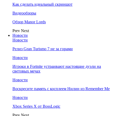
Как сделать идеальный скриншот
Видеообзоры
Обзор Manor Lords
Prev
Next
Новости
Новости
Релиз Gran Turismo 7 не за горами
Новости
Игроки в Fortnite устраивают настоящие дуэли на
световых мечах
Новости
Воскресите память с косплеем Нилин из Remember Me
Новости
Xbox Series X от BossLogic
Prev
Next