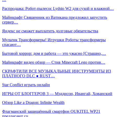
Распродажа: Робот-пылесос Lydsto W2 для сухой и влажной…
Майнкрафт Священник из Ватикана предложил запустить
сервер…
Яндекс не сможет выплатить долговые обязательства
Мультик Трансформеры! Игрушки Роботы трансформеры
спасают…
Бытовой хоррор: дом и работа — это ужасно [Страшно,…
Майнкрафт видео обзор — Стив Minecraft Lego против…
СКРАФТИЛИ ВСЕ МУЗЫКАЛЬНЫЕ ИНСТРУМЕНТЫ ИЗ
ПЛАТНОГО DLC ● RUST…
Star Conflict играть онлайн
ИГРЫ ОТ БЛОГГЕРОВ 3 — Мэддисон, Ивангай, Хованский
Обзор Like a Dragon: Infinite Wealth
Флагманский защищённый смартфон OUKITEL WP21
предлагают со…