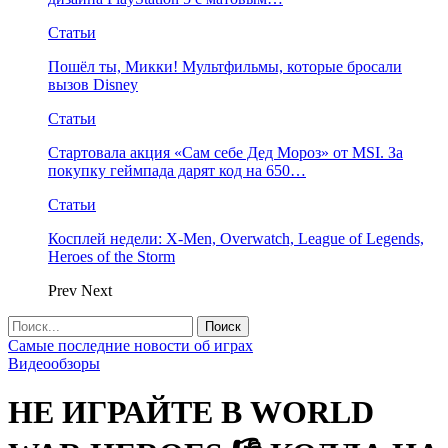
Статьи
Пошёл ты, Микки! Мультфильмы, которые бросали
вызов Disney
Статьи
Стартовала акция «Сам себе Дед Мороз» от MSI. За
покупку геймпада дарят код на 650…
Статьи
Косплей недели: X-Men, Overwatch, League of Legends,
Heroes of the Storm
Prev
Next
Самые последние новости об играх
Видеообзоры
НЕ ИГРАЙТЕ В WORLD