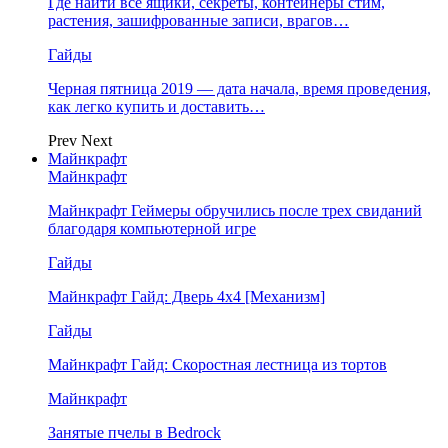
Где найти все ящики, секреты, контейнеры стим,
растения, зашифрованные записи, врагов…
Гайды
Черная пятница 2019 — дата начала, время проведения,
как легко купить и доставить…
Prev
Next
Майнкрафт
Майнкрафт
Майнкрафт Геймеры обручились после трех свиданий
благодаря компьютерной игре
Гайды
Майнкрафт Гайд: Дверь 4х4 [Механизм]
Гайды
Майнкрафт Гайд: Скоростная лестница из тортов
Майнкрафт
Занятые пчелы в Bedrock