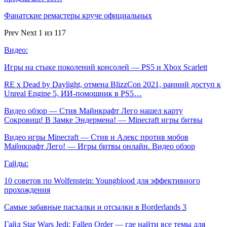
Фанатские ремастеры круче официальных
Prev
Next
1 из 117
Видео:
Игры на стыке поколений консолей — PS5 и Xbox Scarlett
RE x Dead by Daylight, отмена BlizzCon 2021, ранний доступ к
Unreal Engine 5, ИИ-помощник в PS5…
Видео обзор — Стив Майнкрафт Лего нашел карту
Сокровищ! В Замке Эндермена! — Minecraft игры битвы
Видео игры Minecraft — Стив и Алекс против мобов
Майнкрафт Лего! — Игры битвы онлайн. Видео обзор
Гайды:
10 советов по Wolfenstein: Youngblood для эффективного
прохождения
Самые забавные пасхалки и отсылки в Borderlands 3
Гайд Star Wars Jedi: Fallen Order — где найти все темы для