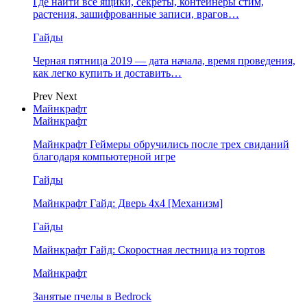
Где найти все ящики, секреты, контейнеры стим,
растения, зашифрованные записи, врагов…
Гайды
Черная пятница 2019 — дата начала, время проведения,
как легко купить и доставить…
Prev
Next
Майнкрафт
Майнкрафт
Майнкрафт Геймеры обручились после трех свиданий
благодаря компьютерной игре
Гайды
Майнкрафт Гайд: Дверь 4х4 [Механизм]
Гайды
Майнкрафт Гайд: Скоростная лестница из тортов
Майнкрафт
Занятые пчелы в Bedrock