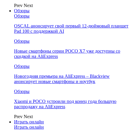
Prev
Next
Обзоры
Обзоры
OSCAL анонсирует свой первый 12-дюймовый планшет
Pad 100 с поддержкой AI
Обзоры
Новые смартфоны серии POCO X7 уже доступны со
скидкой на AliExpress
Обзоры
Новогодняя премьера на AliExpress – Blackview
анонсирует новые смартфоны и ноутбук
Обзоры
Xiaomi и POCO устроили под конец года большую
распродажу на AliExpress
Prev
Next
Играть онлайн
Играть онлайн