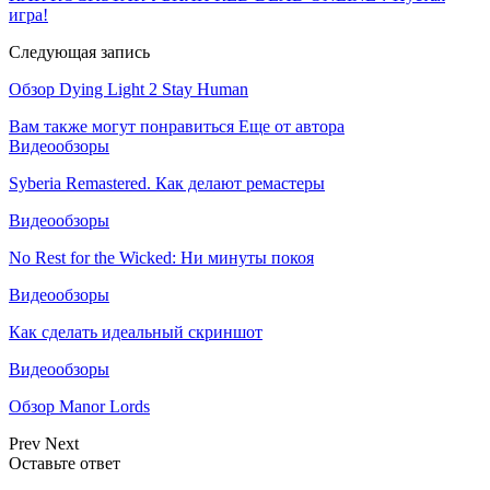
игра!
Следующая запись
Обзор Dying Light 2 Stay Human
Вам также могут понравиться
Еще от автора
Видеообзоры
Syberia Remastered. Как делают ремастеры
Видеообзоры
No Rest for the Wicked: Ни минуты покоя
Видеообзоры
Как сделать идеальный скриншот
Видеообзоры
Обзор Manor Lords
Prev
Next
Оставьте ответ