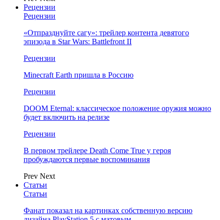
Рецензии
Рецензии
«Отпразднуйте сагу»: трейлер контента девятого
эпизода в Star Wars: Battlefront II
Рецензии
Minecraft Earth пришла в Россию
Рецензии
DOOM Eternal: классическое положение оружия можно
будет включить на релизе
Рецензии
В первом трейлере Death Come True у героя
пробуждаются первые воспоминания
Prev
Next
Статьи
Статьи
Фанат показал на картинках собственную версию
дизайна PlayStation 5 с матовым…