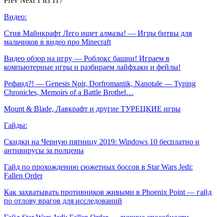
Prev
Next
1 из 117
Видео:
Стив Майнкрафт Лего ищет алмазы! — Игры битвы для
мальчиков в видео про Minecraft
Видео обзор на игру — Роблокс башни! Играем в
компьютерные игры и разбираем лайфхаки и фейлы!
Рефанд?! — Genesis Noir, Dorfromantik, Nanotale — Typing
Chronicles, Memoirs of a Battle Brothel…
Mount & Blade, Лавкрафт и другие ТУРЕЦКИЕ игры
Гайды:
Скидки на Черную пятницу 2019: Windows 10 бесплатно и
антивирусы за полцены
Гайд по прохождению сюжетных боссов в Star Wars Jedi:
Fallen Order
Как захватывать противников живыми в Phoenix Point — гайд
по отлову врагов для исследований