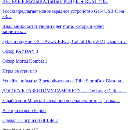
ВЕСЕЛЫЕ МУЗЫКАЛЬНЫЕ РЕЙДЫ ● RUST #102
Toocki предлагает новое зарядное устройство GaN USB-C на
33…
Школьники хотят уволить депутата, который хочет
запретить…
Зубы и оружие в S.T.A.L.K.E.R. 2, Call of Duty 2021, скорый…
Обзор PAYDAY 3
Обзор Mortal Kombat 1
Игры внутри игр
Успейте поймать: Bluetooth-колонка Tribit StormBox Blast на…
ДОРОГА К РАЗБИТОМУ САМОЛЕТУ — The Long Dark —…
Заработки в Minecraft, игра про черепашек-ниндзя, атака…
Всё про игры о Барби
Сделал 17 игр из Half-Life 2