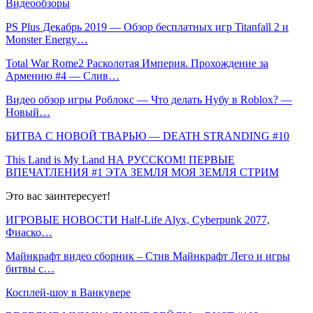
Видеообзоры
PS Plus Декабрь 2019 — Обзор бесплатных игр Titanfall 2 и
Monster Energy…
Total War Rome2 Расколотая Империя. Прохождение за
Армению #4 — Слив…
Видео обзор игры Роблокс — Что делать Нубу в Roblox? —
Новый…
БИТВА С НОВОЙ ТВАРЬЮ — DEATH STRANDING #10
This Land is My Land НА РУССКОМ! ПЕРВЫЕ
ВПЕЧАТЛЕНИЯ #1 ЭТА ЗЕМЛЯ МОЯ ЗЕМЛЯ СТРИМ
Это вас заинтересует!
ИГРОВЫЕ НОВОСТИ Half-Life Alyx, Cyberpunk 2077,
Фиаско…
Майнкрафт видео сборник – Стив Майнкрафт Лего и игры
битвы с…
Косплей-шоу в Ванкувере