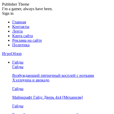
Publisher Theme
I’m a gamer, always have been.
Sign in
Главная
Контакты
Лента
Карта сайта
Реклама на сайте
Политика
ИгроОбзор
Гайды
Гайды
Возбуждающий пятничный косплей с нотками
Хэллоуина и авокадо
Гайды
Майнкрафт Гайд: Дверь 4х4 [Механизм]
Гайды