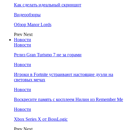
Как сделать идеальный скриншот
Видеообзоры
Обзор Manor Lords
Prev
Next
Новости
Новости
Релиз Gran Turismo 7 не за горами
Новости
Игроки в Fortnite устраивают настоящие дуэли на
световых мечах
Новости
Воскресите память с косплеем Нилин из Remember Me
Новости
Xbox Series X от BossLogic
Prev
Next