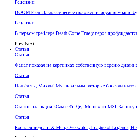
Рецензии
DOOM Eternal: классическое положение оружия можно бу
Рецензии
В первом трейлере Death Come True у героя пробуждают
Prev
Next
Статьи
Статьи
Фанат показал на картинках собственную версию дизайна
Статьи
Пошёл ты, Микки! Мультфильмы, которые бросали вызов
Статьи
Стартовала акция «Сам себе Дед Мороз» от MSI. За поку
Статьи
Косплей недели: X-Men, Overwatch, League of Legends, Her