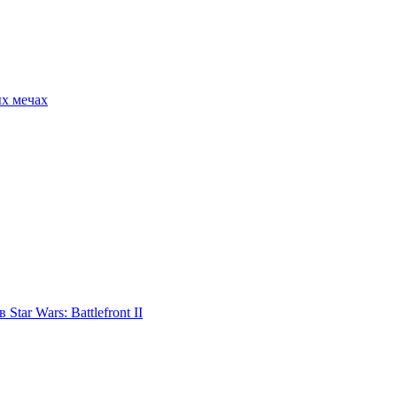
ых мечах
tar Wars: Battlefront II