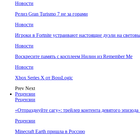
Новости
Релиз Gran Turismo 7 не за горами
Новости
Игроки в Fortnite устраивают настоящие дуэли на светов
Новости
Воскресите память с косплеем Нилин из Remember Me
Новости
Xbox Series X от BossLogic
Prev
Next
Рецензии
Рецензии
«Отпразднуйте сагу»: трейлер контента девятого эпизода в S
Рецензии
Minecraft Earth пришла в Россию