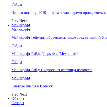
Гайды
Черная пятница 2019 — дата начала, время проведения, к
Prev
Next
Майнкрафт
Майнкрафт
Майнкрафт Геймеры обручились после трех свиданий бл
Гайды
Майнкрафт Гайд: Дверь 4х4 [Механизм]
Гайды
Майнкрафт Гайд: Скоростная лестница из тортов
Майнкрафт
Занятые пчелы в Bedrock
Prev
Next
Обзоры
Обзоры