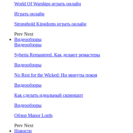
World Of Warships играть онлайн
Играть онлайн
Stronghold Kingdoms играть онлайн
Prev
Next
Видеообзоры
Видеообзоры
Syberia Remastered. Как делают ремастеры
Видеообзоры
No Rest for the Wicked: Ни минуты покоя
Видеообзоры
Как сделать идеальный скриншот
Видеообзоры
Обзор Manor Lords
Prev
Next
Новости