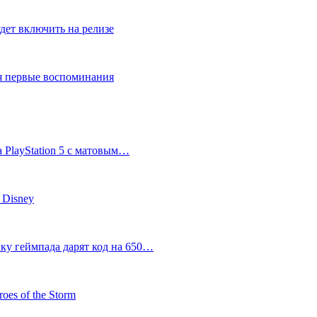
дет включить на релизе
ся первые воспоминания
 PlayStation 5 с матовым…
 Disney
пку геймпада дарят код на 650…
oes of the Storm