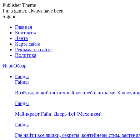
Publisher Theme
I’m a gamer, always have been.
Sign in
Главная
Контакты
Лента
Карта сайта
Реклама на сайте
Политика
ИгроОбзор
Гайды
Гайды
Возбуждающий пятничный косплей с нотками Хэллоуина
Гайды
Майнкрафт Гайд: Дверь 4х4 [Механизм]
Гайды
Где найти все ящики, секреты, контейнеры стим, растен