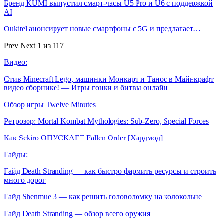
Бренд KUMI выпустил смарт-часы U5 Pro и U6 с поддержкой
AI
Oukitel анонсирует новые смартфоны с 5G и предлагает…
Prev
Next
1 из 117
Видео:
Стив Minecraft Lego, машинки Монкарт и Танос в Майнкрафт
видео сборнике! — Игры гонки и битвы онлайн
Обзор игры Twelve Minutes
Ретрозор: Mortal Kombat Mythologies: Sub-Zero, Special Forces
Как Sekiro ОПУСКАЕТ Fallen Order [Хардмод]
Гайды:
Гайд Death Stranding — как быстро фармить ресурсы и строить
много дорог
Гайд Shenmue 3 — как решить головоломку на колокольне
Гайд Death Stranding — обзор всего оружия