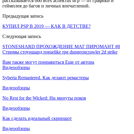
рассказывается обо всех аспектах игр — от графики и
геймплея до багов и личных впечатлений.
Предыдущая запись
КУПИЛ PSP В 2019 — КАК В ДЕТСТВЕ?
Следующая запись
STONESHARD ПРОХОЖДЕНИЕ МАГ ПИРОМАНТ #8
Стримы стоуншард roguelike rpg dungeoncrawler 2d strike
Вам также могут понравиться
Еще от автора
Видеообзоры
Syberia Remastered. Как делают ремастеры
Видеообзоры
No Rest for the Wicked: Ни минуты покоя
Видеообзоры
Как сделать идеальный скриншот
Видеообзоры