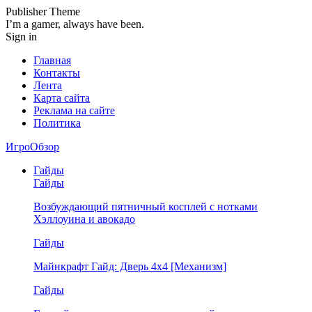
Publisher Theme
I’m a gamer, always have been.
Sign in
Главная
Контакты
Лента
Карта сайта
Реклама на сайте
Политика
ИгроОбзор
Гайды
Гайды
Возбуждающий пятничный косплей с нотками
Хэллоуина и авокадо
Гайды
Майнкрафт Гайд: Дверь 4х4 [Механизм]
Гайды