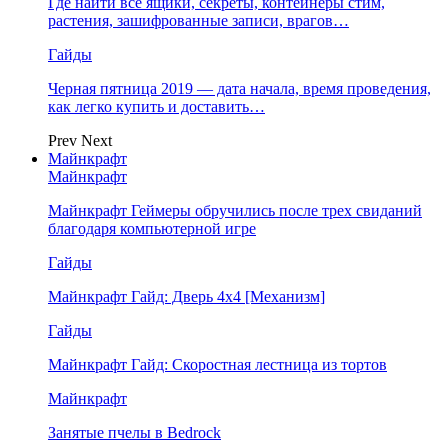
Где найти все ящики, секреты, контейнеры стим,
растения, зашифрованные записи, врагов…
Гайды
Черная пятница 2019 — дата начала, время проведения,
как легко купить и доставить…
Prev
Next
Майнкрафт
Майнкрафт
Майнкрафт Геймеры обручились после трех свиданий
благодаря компьютерной игре
Гайды
Майнкрафт Гайд: Дверь 4х4 [Механизм]
Гайды
Майнкрафт Гайд: Скоростная лестница из тортов
Майнкрафт
Занятые пчелы в Bedrock