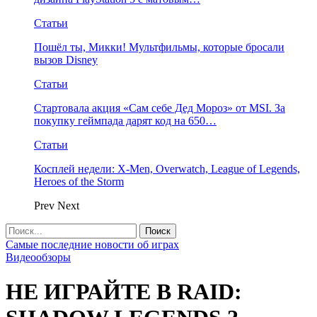
Статьи
Пошёл ты, Микки! Мультфильмы, которые бросали
вызов Disney
Статьи
Стартовала акция «Сам себе Дед Мороз» от MSI. За
покупку геймпада дарят код на 650…
Статьи
Косплей недели: X-Men, Overwatch, League of Legends,
Heroes of the Storm
Prev
Next
Самые последние новости об играх
Видеообзоры
НЕ ИГРАЙТЕ В RAID: