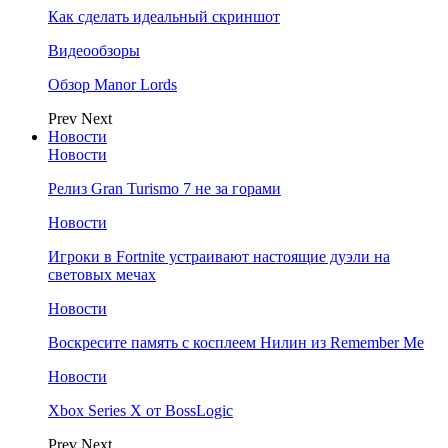
Как сделать идеальный скриншот
Видеообзоры
Обзор Manor Lords
Prev
Next
Новости
Новости
Релиз Gran Turismo 7 не за горами
Новости
Игроки в Fortnite устраивают настоящие дуэли на
световых мечах
Новости
Воскресите память с косплеем Нилин из Remember Me
Новости
Xbox Series X от BossLogic
Prev
Next