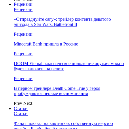
Рецензии
Рецензии
«Отпразднуйте сагу»: трейлер контента девятого
эпизода в Star Wars: Battlefront II
Рецензии
Minecraft Earth пришла в Россию
Рецензии
DOOM Eternal: классическое положение оружия можно
будет включить на релизе
Рецензии
В первом трейлере Death Come True у героя
пробуждаются первые воспоминания
Prev
Next
Статьи
Статьи
Фанат показал на картинках собственную версию
дизайна PlayStation 5 с матовым…