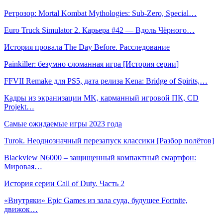
Ретрозор: Mortal Kombat Mythologies: Sub-Zero, Special…
Euro Truck Simulator 2. Карьера #42 — Вдоль Чёрного…
История провала The Day Before. Расследование
Painkiller: безумно сломанная игра [История серии]
FFVII Remake для PS5, дата релиза Kena: Bridge of Spirits,…
Кадры из экранизации MK, карманный игровой ПК, CD
Projekt…
Самые ожидаемые игры 2023 года
Turok. Неоднозначный перезапуск классики [Разбор полётов]
Blackview N6000 – защищенный компактный смартфон:
Мировая…
История серии Call of Duty. Часть 2
«Внутряки» Epic Games из зала суда, будущее Fortnite,
движок…