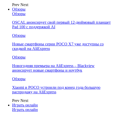
Prev
Next
Обзоры
Обзоры
OSCAL анонсирует свой первый 12-дюймовый планшет
Pad 100 с поддержкой AI
Обзоры
Новые смартфоны серии POCO X7 уже доступны со
скидкой на AliExpress
Обзоры
Новогодняя премьера на AliExpress – Blackview
анонсирует новые смартфоны и ноутбук
Обзоры
Xiaomi и POCO устроили под конец года большую
распродажу на AliExpress
Prev
Next
Играть онлайн
Играть онлайн