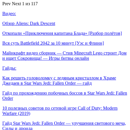
Prev
Next
1 из 117
Видео:
Обзор Aliens: Dark Descent
Откопали «Приключения капитана Блада» [Разбор полётов]
Вся суть Battlefield 2042 за 10 минут [Уэс и Флинн]
Майнкрафт видео сборник — Стив Minecraft Lego строит Дом
и ищет Сокровища! — Игры битвы онлайн
Гайды:
Как решить головоломку с ледяным кристаллом в Храме
Джедаев в Star Wars Jedi: Fallen Order — гайд
Гайд по прохождению побочных боссов в Star Wars Jedi: Fallen
Order
10 полезных советов по сетевой игре Call of Duty: Modern
Warfare (2019)
Гайд Star Wars Jedi: Fallen Order — улучшения светового меча,
Силы и дроида