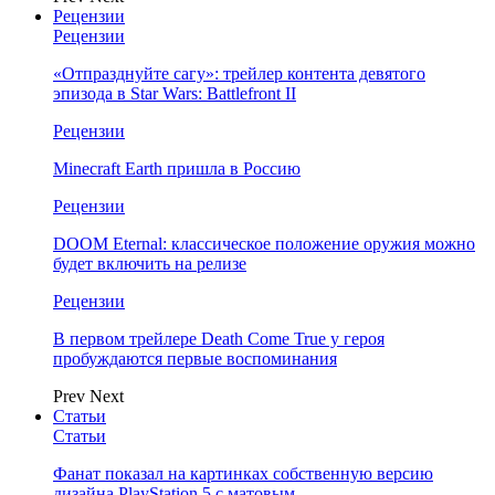
Рецензии
Рецензии
«Отпразднуйте сагу»: трейлер контента девятого
эпизода в Star Wars: Battlefront II
Рецензии
Minecraft Earth пришла в Россию
Рецензии
DOOM Eternal: классическое положение оружия можно
будет включить на релизе
Рецензии
В первом трейлере Death Come True у героя
пробуждаются первые воспоминания
Prev
Next
Статьи
Статьи
Фанат показал на картинках собственную версию
дизайна PlayStation 5 с матовым…