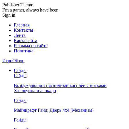
Publisher Theme
I’m a gamer, always have been.
Sign in
Главная
Контакты
Лента
Карта сайта
Реклама на сайте
Политика
ИгроОбзор
Гайды
Гайды
Возбуждающий пятничный косплей с нотками
Хэллоуина и авокадо
Гайды
Майнкрафт Гайд: Дверь 4х4 [Механизм]
Гайды