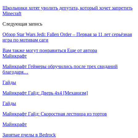
Школьники хотят уволить депутата, который хочет запретить
Minecraft
Следующая запись
Обзор Star Wars Jedi: Fallen Order – Первая за 11 лет серьёзная
игра по мотивам саги
Вам также могут понравиться
Еще от автора
Майнкрафт
Майнкрафт Геймеры обручились после трех свиданий
благодаря…
Гайды
Майнкрафт Гайд: Дверь 4х4 [Механизм]
Гайды
Майнкрафт Гайд: Скоростная лестница из тортов
Майнкрафт
Занятые пчелы в Bedrock