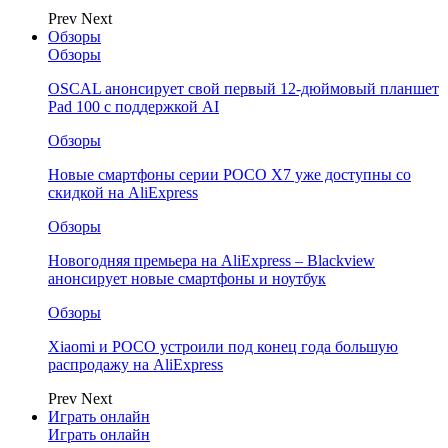
Prev
Next
Обзоры
Обзоры
OSCAL анонсирует свой первый 12-дюймовый планшет
Pad 100 с поддержкой AI
Обзоры
Новые смартфоны серии POCO X7 уже доступны со
скидкой на AliExpress
Обзоры
Новогодняя премьера на AliExpress – Blackview
анонсирует новые смартфоны и ноутбук
Обзоры
Xiaomi и POCO устроили под конец года большую
распродажу на AliExpress
Prev
Next
Играть онлайн
Играть онлайн