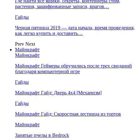
Где найти все ящики, секреты, контейнеры стим,
растения, зашифрованные записи, врагов…
Гайды
Черная пятница 2019 — дата начала, время проведения,
как легко купить и доставить…
Prev
Next
Майнкрафт
Майнкрафт
Майнкрафт Геймеры обручились после трех свиданий
благодаря компьютерной игре
Гайды
Майнкрафт Гайд: Дверь 4х4 [Механизм]
Гайды
Майнкрафт Гайд: Скоростная лестница из тортов
Майнкрафт
Занятые пчелы в Bedrock