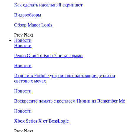
Как сделать идеальный скриншот
Видеообзоры
Обзор Manor Lords
Prev
Next
Новости
Новости
Релиз Gran Turismo 7 не за горами
Новости
Игроки в Fortnite устраивают настоящие дуэли на
световых мечах
Новости
Воскресите память с косплеем Нилин из Remember Me
Новости
Xbox Series X от BossLogic
Prev
Next