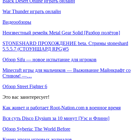
Black Desert Online играть онлайн
War Thunder играть онлайн
Видеообзоры
Неизвестный ремейк Metal Gear Solid [Разбор полётов]
STONESHARD ПРОХОЖДЕНИЕ beta. Стримы stoneshard
5.5.5.7 (СТОУНШАРД RPG)#5
Обзор Sifu — новое испытание для игроков
Minecraft игры для мальчиков — Выживание Майнкрафт со
Стивом! —…
Обзор Street Fighter 6
Это вас заинтересует!
Как живет и работает Root-Nation.com в военное время
Вся суть Disco Elysium за 10 минут [Уэс и Флинн]
Обзор Syberia: The World Before
Конец эпохи игровых журналов