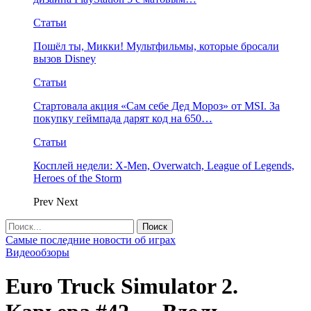
Статьи
Пошёл ты, Микки! Мультфильмы, которые бросали
вызов Disney
Статьи
Стартовала акция «Сам себе Дед Мороз» от MSI. За
покупку геймпада дарят код на 650…
Статьи
Косплей недели: X-Men, Overwatch, League of Legends,
Heroes of the Storm
Prev
Next
Самые последние новости об играх
Видеообзоры
Euro Truck Simulator 2.