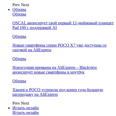
Prev
Next
Обзоры
Обзоры
OSCAL анонсирует свой первый 12-дюймовый планшет
Pad 100 с поддержкой AI
Обзоры
Новые смартфоны серии POCO X7 уже доступны со
скидкой на AliExpress
Обзоры
Новогодняя премьера на AliExpress – Blackview
анонсирует новые смартфоны и ноутбук
Обзоры
Xiaomi и POCO устроили под конец года большую
распродажу на AliExpress
Prev
Next
Играть онлайн
Играть онлайн