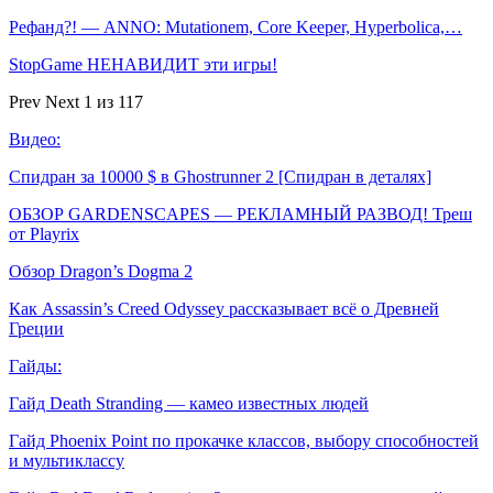
Рефанд?! — ANNO: Mutationem, Core Keeper, Hyperbolica,…
StopGame НЕНАВИДИТ эти игры!
Prev
Next
1 из 117
Видео:
Спидран за 10000 $ в Ghostrunner 2 [Спидран в деталях]
ОБЗОР GARDENSCAPES — РЕКЛАМНЫЙ РАЗВОД! Треш
от Playrix
Обзор Dragon’s Dogma 2
Как Assassin’s Creed Odyssey рассказывает всё о Древней
Греции
Гайды:
Гайд Death Stranding — камео известных людей
Гайд Phoenix Point по прокачке классов, выбору способностей
и мультиклассу