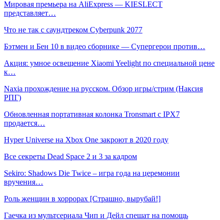
Мировая премьера на AliExpress — KIESLECT
представляет…
Что не так с саундтреком Cyberpunk 2077
Бэтмен и Бен 10 в видео сборнике — Супергерои против…
Акция: умное освещение Xiaomi Yeelight по специальной цене
к…
Naxia прохождение на русском. Обзор игры/стрим (Наксия
РПГ)
Обновленная портативная колонка Tronsmart с IPX7
продается…
Hyper Universe на Xbox One закроют в 2020 году
Все секреты Dead Space 2 и 3 за кадром
Sekiro: Shadows Die Twice – игра года на церемонии
вручения…
Роль женщин в хоррорах [Страшно, вырубай!]
Гаечка из мультсериала Чип и Дейл спешат на помощь