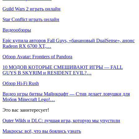
Guild Wars 2 играть онлайн
Star Conflict играть онлайн
Видеообзоры
Epic купила авторов Fall Guys, «банановый DualSense», анонс
Radeon RX 6700 XT,…
Обзор Avatar: Frontiers of Pandora
10 МОДОВ КОТОРЫЕ СМЕШИВАЮТ ИГРЫ — FALL
GUYS В SKYRIM и RESIDENT EVIL?…
Обзор Hi-Fi Rush
Видео игры битвы Майнкрафт — Стив делает ловушки для
Мобов Minecraft Lego!…
Это вас заинтересует!
Outer Wilds и DLC: лучшая игра, которую мы упустили
Макросы: всё, что вы боялись узнать