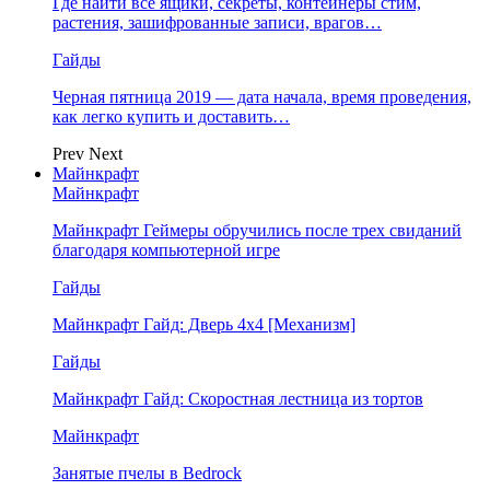
Где найти все ящики, секреты, контейнеры стим,
растения, зашифрованные записи, врагов…
Гайды
Черная пятница 2019 — дата начала, время проведения,
как легко купить и доставить…
Prev
Next
Майнкрафт
Майнкрафт
Майнкрафт Геймеры обручились после трех свиданий
благодаря компьютерной игре
Гайды
Майнкрафт Гайд: Дверь 4х4 [Механизм]
Гайды
Майнкрафт Гайд: Скоростная лестница из тортов
Майнкрафт
Занятые пчелы в Bedrock