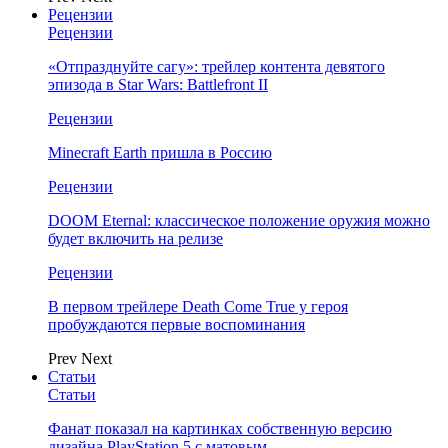
Рецензии
Рецензии
«Отпразднуйте сагу»: трейлер контента девятого
эпизода в Star Wars: Battlefront II
Рецензии
Minecraft Earth пришла в Россию
Рецензии
DOOM Eternal: классическое положение оружия можно
будет включить на релизе
Рецензии
В первом трейлере Death Come True у героя
пробуждаются первые воспоминания
Prev
Next
Статьи
Статьи
Фанат показал на картинках собственную версию
дизайна PlayStation 5 с матовым…