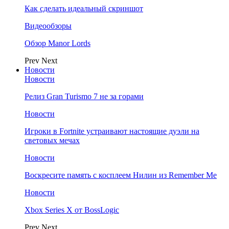
Как сделать идеальный скриншот
Видеообзоры
Обзор Manor Lords
Prev
Next
Новости
Новости
Релиз Gran Turismo 7 не за горами
Новости
Игроки в Fortnite устраивают настоящие дуэли на
световых мечах
Новости
Воскресите память с косплеем Нилин из Remember Me
Новости
Xbox Series X от BossLogic
Prev
Next