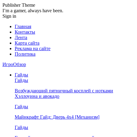
Publisher Theme
I’m a gamer, always have been.
Sign in
Главная
Контакты
Лента
Карта сайта
Реклама на сайте
Политика
ИгроОбзор
Гайды
Гайды
Возбуждающий пятничный косплей с нотками
Хэллоуина и авокадо
Гайды
Майнкрафт Гайд: Дверь 4х4 [Механизм]
Гайды