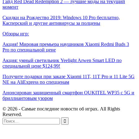
Гайд Red Dead Redemption 2 — лучшие моды на текущий
момент
Скидки на Рождество 2019: Windows 10 Pro бесплатно,
Касперский и другие антивирусы за полцены
Обзоры игр:
Акция! Мировая премьера наушников Xiaomi Redmi Buds 3
Pro по специальной цене
Акция: умный светильник Yeelight Arwen Smart LED по
специальной цене $124,99!
Получите подарки при заказе Xiaomi 11T, 11T Pro и 11 Lite 5G
NE на AliExpress по спецценам
Анонсирован защищенный смартфон OUKITEL WP35 с 5G и
бриллиантовым узором
© 2026 - Самые последние новости об играх. All Rights
Reserved.