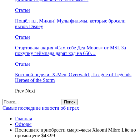
Статьи
Пошёл ты, Микки! Мультфильмы, которые бросали
вызов Disney
Статьи
Стартовала акция «Сам себе Дед Мороз» от MSI. За
покупку геймпада дарят код на 650…
Статьи
Косплей недели: X-Men, Overwatch, League of Legends,
Heroes of the Storm
Prev
Next
Самые последние новости об играх
Главная
Обзоры
Поспешите приобрести смарт-часы Xiaomi Mibro Lite по
промо-цене $43.99