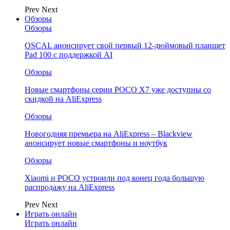
Prev
Next
Обзоры
Обзоры
OSCAL анонсирует свой первый 12-дюймовый планшет
Pad 100 с поддержкой AI
Обзоры
Новые смартфоны серии POCO X7 уже доступны со
скидкой на AliExpress
Обзоры
Новогодняя премьера на AliExpress – Blackview
анонсирует новые смартфоны и ноутбук
Обзоры
Xiaomi и POCO устроили под конец года большую
распродажу на AliExpress
Prev
Next
Играть онлайн
Играть онлайн