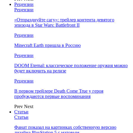
Рецензии
Рецензии
«Отпразднуйте сагу»: трейлер контента девятого
эпизода в Star Wars: Battlefront II
Рецензии
Minecraft Earth пришла в Россию
Рецензии
DOOM Eternal: классическое положение оружия можно
будет включить на релизе
Рецензии
В первом трейлере Death Come True у героя
пробуждаются первые воспоминания
Prev
Next
Статьи
Статьи
Фанат показал на картинках собственную версию
дизайна PlayStation 5 с матовым…