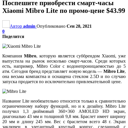
Поспешите приобрести смарт-часы
Xiaomi Mibro Lite по промо-цене $43.99
Автор
admin
Опубликовано
Сен 28, 2021
0
Поделится
Компания
Mibro
, которую является суббрендом Xiaomi, уже
выпустила на рынок несколько смарт-часов. Среди которых
есть, например, Mibro Color с водонепроницаемостью до 5
атм. Сегодня бренд представляет новую модель —
Mibro Lite
,
она весьма компактна и оснащена стеклом 2.5D и по случаю
запуска продается по исключительно привлекательной цене.
Название Lite необязательно относится только к сравнительно
ограниченному набору функций, но и к дизайну. Mibro Lite
получил 1,3 дюймовый 360×360 AMOLED HD экран,
диагональю 43 мм и толщиной 9,8 мм. Браслет имеет ширину
20 мм и длину 245 мм. Вес с браслетом всего 48 г. Экран
заключен в элегантный круглый корпус, сделанный с