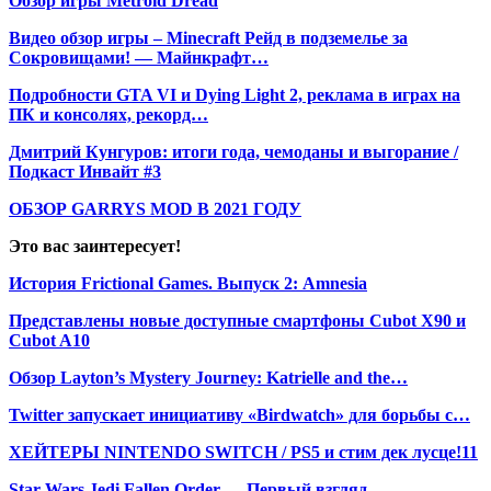
Обзор игры Metroid Dread
Видео обзор игры – Minecraft Рейд в подземелье за
Сокровищами! — Майнкрафт…
Подробности GTA VI и Dying Light 2, реклама в играх на
ПК и консолях, рекорд…
Дмитрий Кунгуров: итоги года, чемоданы и выгорание /
Подкаст Инвайт #3
ОБЗОР GARRYS MOD В 2021 ГОДУ
Это вас заинтересует!
История Frictional Games. Выпуск 2: Amnesia
Представлены новые доступные смартфоны Cubot X90 и
Cubot A10
Обзор Layton’s Mystery Journey: Katrielle and the…
Twitter запускает инициативу «Birdwatch» для борьбы с…
ХЕЙТЕРЫ NINTENDO SWITCH / PS5 и стим дек лусце!11
Star Wars Jedi Fallen Order — Первый взгляд,