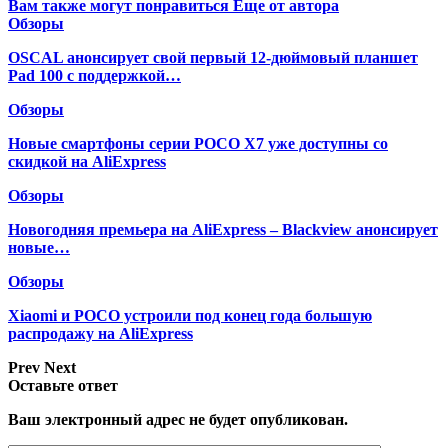
Вам также могут понравиться
Еще от автора
Обзоры
OSCAL анонсирует свой первый 12-дюймовый планшет
Pad 100 с поддержкой…
Обзоры
Новые смартфоны серии POCO X7 уже доступны со
скидкой на AliExpress
Обзоры
Новогодняя премьера на AliExpress – Blackview анонсирует
новые…
Обзоры
Xiaomi и POCO устроили под конец года большую
распродажу на AliExpress
Prev
Next
Оставьте ответ
Ваш электронный адрес не будет опубликован.