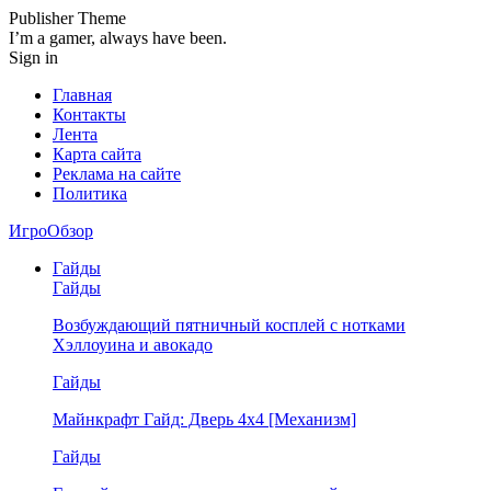
Publisher Theme
I’m a gamer, always have been.
Sign in
Главная
Контакты
Лента
Карта сайта
Реклама на сайте
Политика
ИгроОбзор
Гайды
Гайды
Возбуждающий пятничный косплей с нотками
Хэллоуина и авокадо
Гайды
Майнкрафт Гайд: Дверь 4х4 [Механизм]
Гайды