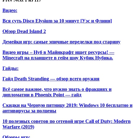
Видео:
Вся суть Disco Elysium за 10 минут [Уэс и Флинн]
Обзор Dead Island 2
Демейки игр: самые эпичные переделки под старину
Видео игры – Нуб в Майнкрафт ищет ресурсы! —
Minecraft на планшете в гейм шоу Кубик Нубика.
Гайды:
Гайд Death Stranding — обзор всего оружия
Всё самое важное, что нужно знать о фракциях и
дипломатии в Phoenix Point — гайд
Скидки на Черную пятницу 2019: Windows 10 бесплатно и
антивирусы за полцены
10 полезных советов по сетевой игре Call of Duty: Modern
Warfare (2019)
Обзоры игр: