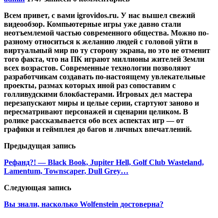
Всем привет, с вами igrovidos.ru. У нас вышел свежий
видеообзор. Компьютерные игры уже давно стали
неотъемлемой частью современного общества. Можно по-
разному относиться к желанию людей с головой уйти в
виртуальный мир по ту сторону экрана, но это не отменит
того факта, что на ПК играют миллионы жителей Земли
всех возрастов. Современные технологии позволяют
разработчикам создавать по-настоящему увлекательные
проекты, размах которых иной раз сопоставим с
голливудскими блокбастерами. Игровых дел мастера
перезапускают миры и целые серии, стартуют заново и
пересматривают персонажей и сценарии целиком. В
ролике рассказывается обо всех аспектах игр — от
графики и геймплея до багов и личных впечатлений.
Предыдущая запись
Рефанд?! — Black Book, Jupiter Hell, Golf Club Wasteland,
Lamentum, Townscaper, Dull Grey…
Следующая запись
Вы знали, насколько Wolfenstein достоверна?