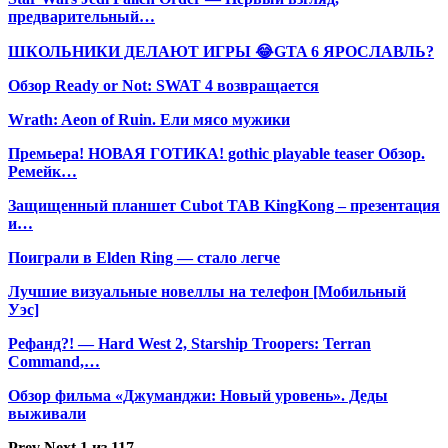
предварительный…
ШКОЛЬНИКИ ДЕЛАЮТ ИГРЫ 😂GTA 6 ЯРОСЛАВЛЬ?
Обзор Ready or Not: SWAT 4 возвращается
Wrath: Aeon of Ruin. Ели мясо мужики
Премьера! НОВАЯ ГОТИКА! gothic playable teaser Обзор.
Ремейк…
Защищенный планшет Cubot TAB KingKong – презентация
и…
Поиграли в Elden Ring — стало легче
Лучшие визуальные новеллы на телефон [Мобильный
Уэс]
Рефанд?! — Hard West 2, Starship Troopers: Terran
Command,…
Обзор фильма «Джуманджи: Новый уровень». Деды
выживали
Prev
Next
1 из 117