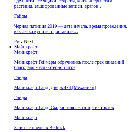
Где найти все ящики, секреты, контейнеры стим,
растения, зашифрованные записи, врагов…
Гайды
Черная пятница 2019 — дата начала, время проведения,
как легко купить и доставить…
Prev
Next
Майнкрафт
Майнкрафт
Майнкрафт Геймеры обручились после трех свиданий
благодаря компьютерной игре
Гайды
Майнкрафт Гайд: Дверь 4х4 [Механизм]
Гайды
Майнкрафт Гайд: Скоростная лестница из тортов
Майнкрафт
Занятые пчелы в Bedrock