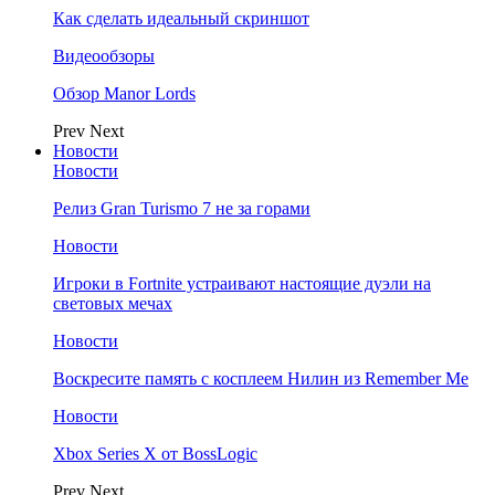
Как сделать идеальный скриншот
Видеообзоры
Обзор Manor Lords
Prev
Next
Новости
Новости
Релиз Gran Turismo 7 не за горами
Новости
Игроки в Fortnite устраивают настоящие дуэли на
световых мечах
Новости
Воскресите память с косплеем Нилин из Remember Me
Новости
Xbox Series X от BossLogic
Prev
Next