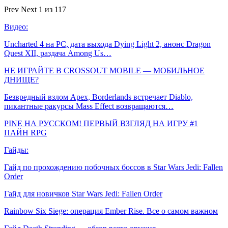
Prev
Next
1 из 117
Видео:
Uncharted 4 на PC, дата выхода Dying Light 2, анонс Dragon
Quest XII, раздача Among Us…
НЕ ИГРАЙТЕ В CROSSOUT MOBILE — МОБИЛЬНОЕ
ДНИЩЕ?
Безвредный взлом Apex, Borderlands встречает Diablo,
пикантные ракурсы Mass Effect возвращаются…
PINE НА РУССКОМ! ПЕРВЫЙ ВЗГЛЯД НА ИГРУ #1
ПАЙН RPG
Гайды:
Гайд по прохождению побочных боссов в Star Wars Jedi: Fallen
Order
Гайд для новичков Star Wars Jedi: Fallen Order
Rainbow Six Siege: операция Ember Rise. Все о самом важном