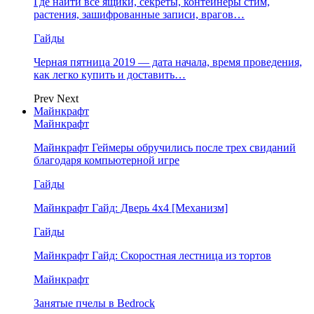
Где найти все ящики, секреты, контейнеры стим,
растения, зашифрованные записи, врагов…
Гайды
Черная пятница 2019 — дата начала, время проведения,
как легко купить и доставить…
Prev
Next
Майнкрафт
Майнкрафт
Майнкрафт Геймеры обручились после трех свиданий
благодаря компьютерной игре
Гайды
Майнкрафт Гайд: Дверь 4х4 [Механизм]
Гайды
Майнкрафт Гайд: Скоростная лестница из тортов
Майнкрафт
Занятые пчелы в Bedrock