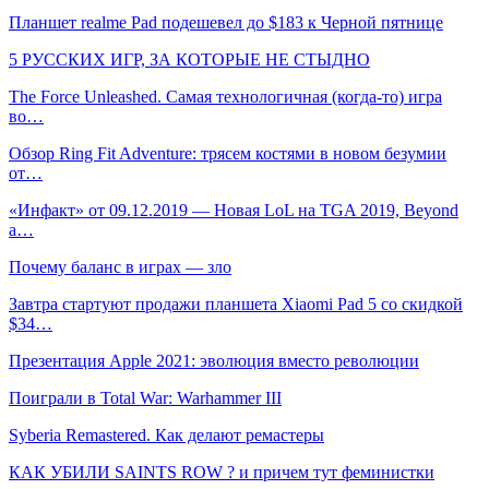
Планшет realme Pad подешевел до $183 к Черной пятнице
5 РУССКИХ ИГР, ЗА КОТОРЫЕ НЕ СТЫДНО
The Force Unleashed. Самая технологичная (когда-то) игра
во…
Обзор Ring Fit Adventure: трясем костями в новом безумии
от…
«Инфакт» от 09.12.2019 — Новая LoL на TGA 2019, Beyond
a…
Почему баланс в играх — зло
Завтра стартуют продажи планшета Xiaomi Pad 5 со скидкой
$34…
Презентация Apple 2021: эволюция вместо революции
Поиграли в Total War: Warhammer III
Syberia Remastered. Как делают ремастеры
КАК УБИЛИ SAINTS ROW ? и причем тут феминистки