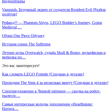
Видеообзоры
Vanquish. Безумный экшен от создателя Resident Evil [Разбор
полётов]
Рефанд?! — Phantom Abyss, LEGO Builder’s Journey, Going
Medieval,…
Обзор One Piece Odyssey
История серии The Suffering
Летние игры Overwatch, судьба Skull & Bones, мультфильм и
мобилка по…
Это вас заинтересует!
Как сломать LEGO Fortnite [Спидран в деталях]
Проходим The Sims 4 за несколько минут [Спидран в деталях]
Спецпредложение к Черной пятнице — скидка на робот-
пылесос…
Самые интересные колоды дополнения «Hearthstone:
Натиск…