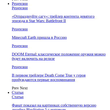
Рецензии
Рецензии
«Отпразднуйте сагу»: трейлер контента девятого
эпизода в Star Wars: Battlefront II
Рецензии
Minecraft Earth пришла в Россию
Рецензии
DOOM Eternal: классическое положение оружия можно
будет включить на релизе
Рецензии
В первом трейлере Death Come True у героя
пробуждаются первые воспоминания
Prev
Next
Статьи
Статьи
Фанат показал на картинках собственную версию
дизайна PlayStation 5 с матовым…