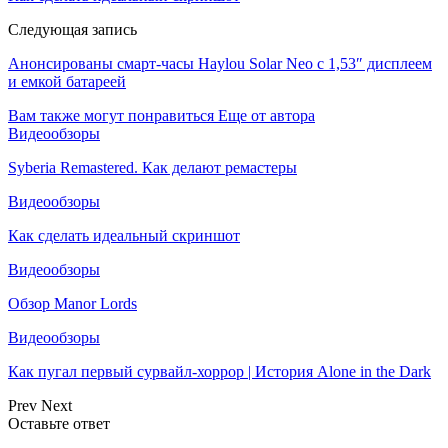
Следующая запись
Анонсированы смарт-часы Haylou Solar Neo с 1,53″ дисплеем
и емкой батареей
Вам также могут понравиться
Еще от автора
Видеообзоры
Syberia Remastered. Как делают ремастеры
Видеообзоры
Как сделать идеальный скриншот
Видеообзоры
Обзор Manor Lords
Видеообзоры
Как пугал первый сурвайл-хоррор | История Alone in the Dark
Prev
Next
Оставьте ответ