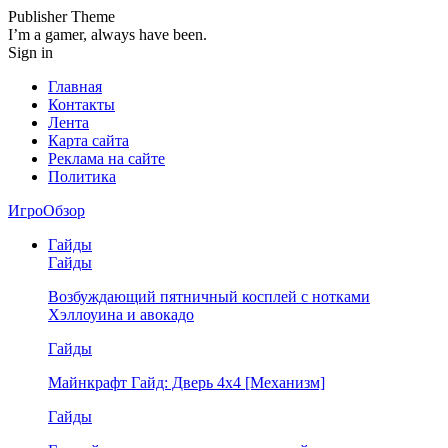
Publisher Theme
I’m a gamer, always have been.
Sign in
Главная
Контакты
Лента
Карта сайта
Реклама на сайте
Политика
ИгроОбзор
Гайды
Гайды
Возбуждающий пятничный косплей с нотками
Хэллоуина и авокадо
Гайды
Майнкрафт Гайд: Дверь 4х4 [Механизм]
Гайды