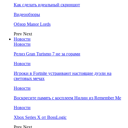
Как сделать идеальный скриншот
Видеообзоры
Обзор Manor Lords
Prev
Next
Новости
Новости
Релиз Gran Turismo 7 не за горами
Новости
Игроки в Fortnite устраивают настоящие дуэли на
световых мечах
Новости
Воскресите память с косплеем Нилин из Remember Me
Новости
Xbox Series X от BossLogic
Prev
Next