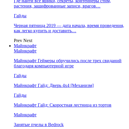
Где найти все ящики, секреты, контейнеры стим,
растения, зашифрованные записи, врагов…
Гайды
Черная пятница 2019 — дата начала, время проведения,
как легко купить и доставить…
Prev
Next
Майнкрафт
Майнкрафт
Майнкрафт Геймеры обручились после трех свиданий
благодаря компьютерной игре
Гайды
Майнкрафт Гайд: Дверь 4х4 [Механизм]
Гайды
Майнкрафт Гайд: Скоростная лестница из тортов
Майнкрафт
Занятые пчелы в Bedrock