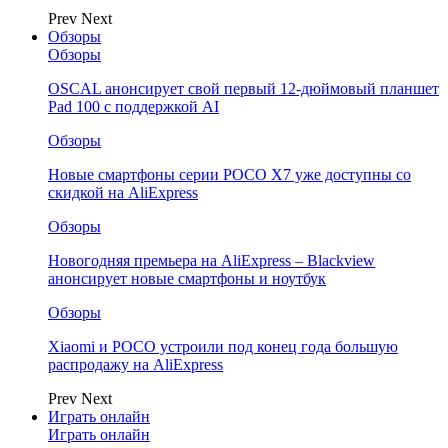
Prev
Next
Обзоры
Обзоры
OSCAL анонсирует свой первый 12-дюймовый планшет
Pad 100 с поддержкой AI
Обзоры
Новые смартфоны серии POCO X7 уже доступны со
скидкой на AliExpress
Обзоры
Новогодняя премьера на AliExpress – Blackview
анонсирует новые смартфоны и ноутбук
Обзоры
Xiaomi и POCO устроили под конец года большую
распродажу на AliExpress
Prev
Next
Играть онлайн
Играть онлайн