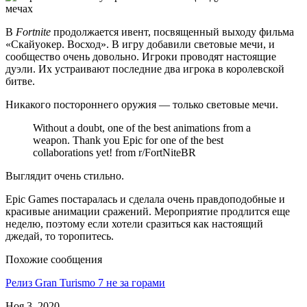
В
Fortnite
продолжается ивент, посвященный выходу фильма
«Скайуокер. Восход». В игру добавили световые мечи, и
сообщество очень довольно. Игроки проводят настоящие
дуэли. Их устраивают последние два игрока в королевской
битве.
Никакого постороннего оружия — только световые мечи.
Without a doubt, one of the best animations from a
weapon. Thank you Epic for one of the best
collaborations yet! from r/FortNiteBR
Выглядит очень стильно.
Epic Games постаралась и сделала очень правдоподобные и
красивые анимации сражений. Мероприятие продлится еще
неделю, поэтому если хотели сразиться как настоящий
джедай, то торопитесь.
Похожие сообщения
Релиз Gran Turismo 7 не за горами
Ноя 3, 2020