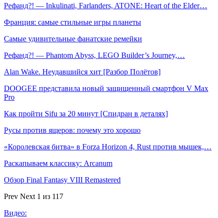
Рефанд?! — Inkulinati, Farlanders, ATONE: Heart of the Elder…
Франция: самые стильные игры планеты
Самые удивительные фанатские ремейки
Рефанд?! — Phantom Abyss, LEGO Builder’s Journey,…
Alan Wake. Неудавшийся хит [Разбор Полётов]
DOOGEE представила новый защищенный смартфон V Max
Pro
Как пройти Sifu за 20 минут [Спидран в деталях]
Русы против ящеров: почему это хорошо
«Королевская битва» в Forza Horizon 4, Rust против мышек,…
Раскапываем классику: Arcanum
Обзор Final Fantasy VIII Remastered
Prev
Next
1 из 117
Видео: