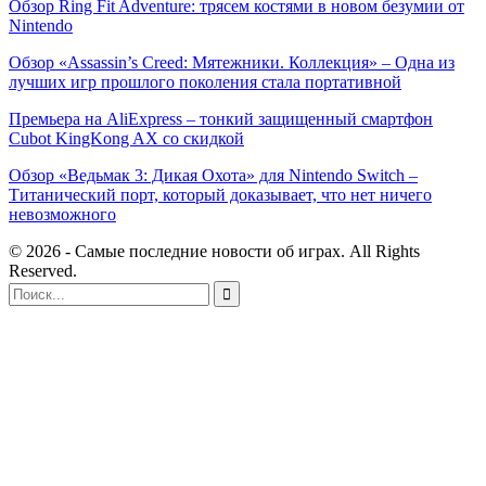
Обзор Ring Fit Adventure: трясем костями в новом безумии от
Nintendo
Обзор «Assassin’s Creed: Мятежники. Коллекция» – Одна из
лучших игр прошлого поколения стала портативной
Премьера на AliExpress – тонкий защищенный смартфон
Cubot KingKong AX со скидкой
Обзор «Ведьмак 3: Дикая Охота» для Nintendo Switch –
Титанический порт, который доказывает, что нет ничего
невозможного
© 2026 - Самые последние новости об играх. All Rights
Reserved.