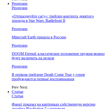
Рецензии
Рецензии
«Отпразднуйте сагу»: трейлер контента девятого
эпизода в Star Wars: Battlefront II
Рецензии
Minecraft Earth пришла в Россию
Рецензии
DOOM Eternal: классическое положение оружия можно
будет включить на релизе
Рецензии
В первом трейлере Death Come True у героя
пробуждаются первые воспоминания
Prev
Next
Статьи
Статьи
Фанат показал на картинках собственную версию
дизайна PlayStation 5 с матовым…