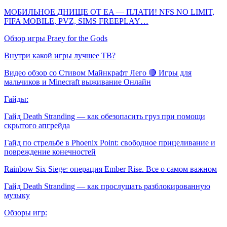
МОБИЛЬНОЕ ДНИЩЕ ОТ EA — ПЛАТИ! NFS NO LIMIT,
FIFA MOBILE, PVZ, SIMS FREEPLAY…
Обзор игры Praey for the Gods
Внутри какой игры лучшее ТВ?
Видео обзор со Стивом Майнкрафт Лего 🔴 Игры для
мальчиков и Minecraft выживание Онлайн
Гайды:
Гайд Death Stranding — как обезопасить груз при помощи
скрытого апгрейда
Гайд по стрельбе в Phoenix Point: свободное прицеливание и
повреждение конечностей
Rainbow Six Siege: операция Ember Rise. Все о самом важном
Гайд Death Stranding — как прослушать разблокированную
музыку
Обзоры игр: