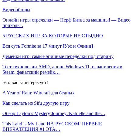
Видеообзоры
Онлайн игры стрелялки — Нерф Битва за машины! — Видео
приколы .
5 РУССКИХ ИГР, ЗА КОТОРЫЕ НЕ СТЫДНО
Вся суть Fortnite за 17 минут [Уэс и Флинн]
Демейки игр: самые эпичные переделки под старину
Тест технологии AMD, анонс Windows 11, ограничения в
Steam, фанатский ремейк…
Это вас заинтересует!
A Year of Rain: Warcraft для бедных
Как сделать из Sifu другую игру
Обзор Layton’s Mystery Journey: Katrielle and the…
This Land is My Land НА РУССКОМ! ПЕРВЫЕ
ВПЕЧАТЛЕНИЯ #1 ЭТА…