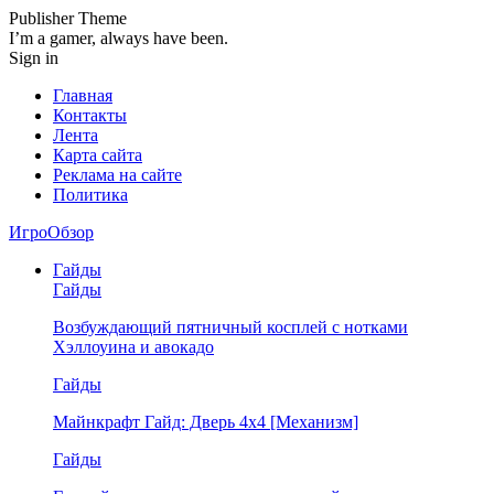
Publisher Theme
I’m a gamer, always have been.
Sign in
Главная
Контакты
Лента
Карта сайта
Реклама на сайте
Политика
ИгроОбзор
Гайды
Гайды
Возбуждающий пятничный косплей с нотками
Хэллоуина и авокадо
Гайды
Майнкрафт Гайд: Дверь 4х4 [Механизм]
Гайды