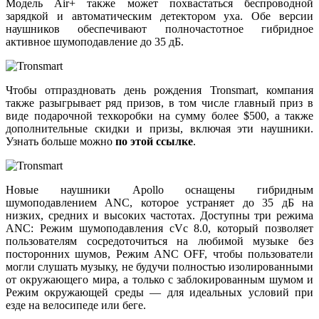
Модель Air+ также может похвастаться беспроводной
зарядкой и автоматическим детектором уха. Обе версии
наушников обеспечивают полночастотное гибридное
активное шумоподавление до 35 дБ.
Чтобы отпраздновать день рождения Tronsmart, компания
также разыгрывает ряд призов, в том числе главный приз в
виде подарочной техкоробки на сумму более $500, а также
дополнительные скидки и призы, включая эти наушники.
Узнать больше можно
по этой ссылке
.
Новые наушники Apollo оснащены гибридным
шумоподавлением ANC, которое устраняет до 35 дБ на
низких, средних и высоких частотах. Доступны три режима
ANC: Режим шумоподавления cVc 8.0, который позволяет
пользователям сосредоточиться на любимой музыке без
посторонних шумов, Режим ANC OFF, чтобы пользователи
могли слушать музыку, не будучи полностью изолированными
от окружающего мира, а только с заблокированным шумом и
Режим окружающей среды — для идеальных условий при
езде на велосипеде или беге.