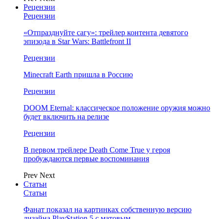
Рецензии
Рецензии
«Отпразднуйте сагу»: трейлер контента девятого
эпизода в Star Wars: Battlefront II
Рецензии
Minecraft Earth пришла в Россию
Рецензии
DOOM Eternal: классическое положение оружия можно
будет включить на релизе
Рецензии
В первом трейлере Death Come True у героя
пробуждаются первые воспоминания
Prev
Next
Статьи
Статьи
Фанат показал на картинках собственную версию
дизайна PlayStation 5 с матовым…