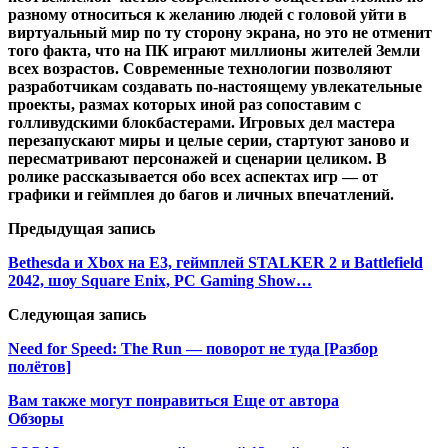
разному относиться к желанию людей с головой уйти в
виртуальный мир по ту сторону экрана, но это не отменит
того факта, что на ПК играют миллионы жителей Земли
всех возрастов. Современные технологии позволяют
разработчикам создавать по-настоящему увлекательные
проекты, размах которых иной раз сопоставим с
голливудскими блокбастерами. Игровых дел мастера
перезапускают миры и целые серии, стартуют заново и
пересматривают персонажей и сценарии целиком. В
ролике рассказывается обо всех аспектах игр — от
графики и геймплея до багов и личных впечатлений.
Предыдущая запись
Bethesda и Xbox на E3, геймплей STALKER 2 и Battlefield
2042, шоу Square Enix, PC Gaming Show…
Следующая запись
Need for Speed: The Run — поворот не туда [Разбор
полётов]
Вам также могут понравиться
Еще от автора
Обзоры