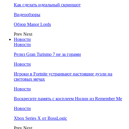
Как сделать идеальный скриншот
Видеообзоры
Обзор Manor Lords
Prev
Next
Новости
Новости
Релиз Gran Turismo 7 не за горами
Новости
Игроки в Fortnite устраивают настоящие дуэли на
световых мечах
Новости
Воскресите память с косплеем Нилин из Remember Me
Новости
Xbox Series X от BossLogic
Prev
Next