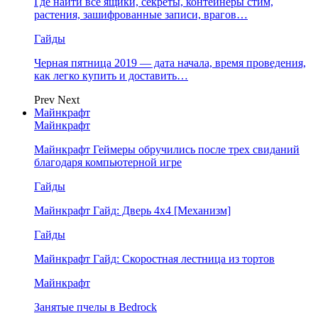
Где найти все ящики, секреты, контейнеры стим,
растения, зашифрованные записи, врагов…
Гайды
Черная пятница 2019 — дата начала, время проведения,
как легко купить и доставить…
Prev
Next
Майнкрафт
Майнкрафт
Майнкрафт Геймеры обручились после трех свиданий
благодаря компьютерной игре
Гайды
Майнкрафт Гайд: Дверь 4х4 [Механизм]
Гайды
Майнкрафт Гайд: Скоростная лестница из тортов
Майнкрафт
Занятые пчелы в Bedrock