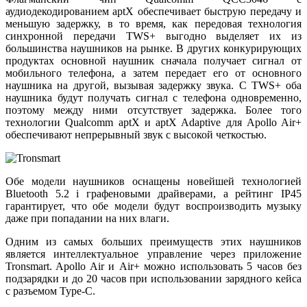
аудиодекодированием aptX обеспечивает быструю передачу и
меньшую задержку, в то время, как передовая технология
синхронной передачи TWS+ выгодно выделяет их из
большинства наушников на рынке. В других конкурирующих
продуктах основной наушник сначала получает сигнал от
мобильного телефона, а затем передает его от основного
наушника на другой, вызывая задержку звука. С TWS+ оба
наушника будут получать сигнал с телефона одновременно,
поэтому между ними отсутствует задержка. Более того
технологии Qualcomm aptX и aptX Adaptive для Apollo Air+
обеспечивают непрерывный звук с высокой четкостью.
Обе модели наушников оснащены новейшей технологией
Bluetooth 5.2 і графеновыми драйверами, а рейтинг IP45
гарантирует, что обе модели будут воспроизводить музыку
даже при попадании на них влаги.
Одним из самых больших преимуществ этих наушников
является интеллектуальное управление через приложение
Tronsmart. Apollo Air и Air+ можно использовать 5 часов без
подзарядки и до 20 часов при использовании зарядного кейса
с разъемом Type-C.