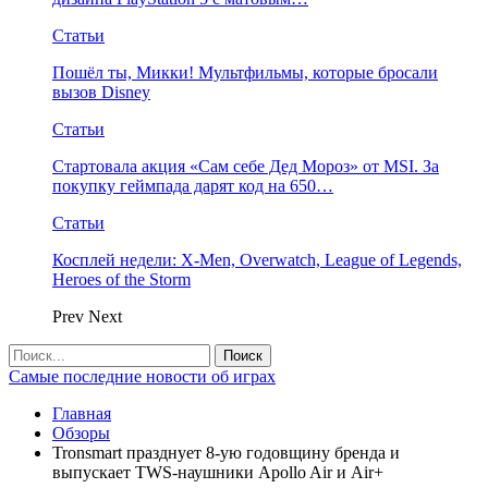
Статьи
Пошёл ты, Микки! Мультфильмы, которые бросали
вызов Disney
Статьи
Стартовала акция «Сам себе Дед Мороз» от MSI. За
покупку геймпада дарят код на 650…
Статьи
Косплей недели: X-Men, Overwatch, League of Legends,
Heroes of the Storm
Prev
Next
Самые последние новости об играх
Главная
Обзоры
Tronsmart празднует 8-ую годовщину бренда и
выпускает TWS-наушники Apollo Air и Air+