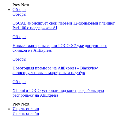
Prev
Next
Обзоры
Обзоры
OSCAL анонсирует свой первый 12-дюймовый планшет
Pad 100 с поддержкой AI
Обзоры
Новые смартфоны серии POCO X7 уже доступны со
скидкой на AliExpress
Обзоры
Новогодняя премьера на AliExpress – Blackview
анонсирует новые смартфоны и ноутбук
Обзоры
Xiaomi и POCO устроили под конец года большую
распродажу на AliExpress
Prev
Next
Играть онлайн
Играть онлайн