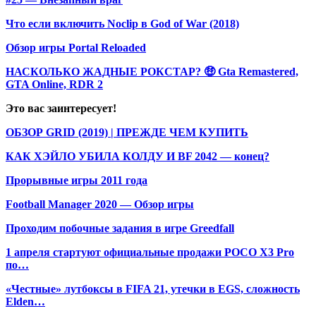
Что если включить Noclip в God of War (2018)
Обзор игры Portal Reloaded
НАСКОЛЬКО ЖАДНЫЕ РОКСТАР? 🤑 Gta Remastered,
GTA Online, RDR 2
Это вас заинтересует!
ОБЗОР GRID (2019) | ПРЕЖДЕ ЧЕМ КУПИТЬ
КАК ХЭЙЛО УБИЛА КОЛДУ И BF 2042 — конец?
Прорывные игры 2011 года
Football Manager 2020 — Обзор игры
Проходим побочные задания в игре Greedfall
1 апреля стартуют официальные продажи POCO X3 Pro
по…
«Честные» лутбоксы в FIFA 21, утечки в EGS, сложность
Elden…