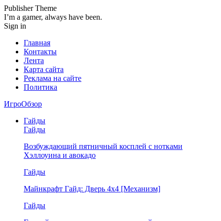
Publisher Theme
I’m a gamer, always have been.
Sign in
Главная
Контакты
Лента
Карта сайта
Реклама на сайте
Политика
ИгроОбзор
Гайды
Гайды
Возбуждающий пятничный косплей с нотками
Хэллоуина и авокадо
Гайды
Майнкрафт Гайд: Дверь 4х4 [Механизм]
Гайды