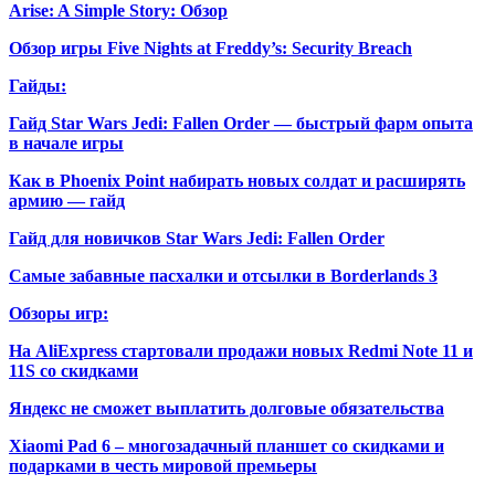
Arise: A Simple Story: Обзор
Обзор игры Five Nights at Freddy’s: Security Breach
Гайды:
Гайд Star Wars Jedi: Fallen Order — быстрый фарм опыта
в начале игры
Как в Phoenix Point набирать новых солдат и расширять
армию — гайд
Гайд для новичков Star Wars Jedi: Fallen Order
Самые забавные пасхалки и отсылки в Borderlands 3
Обзоры игр:
На AliExpress стартовали продажи новых Redmi Note 11 и
11S со скидками
Яндекс не сможет выплатить долговые обязательства
Xiaomi Pad 6 – многозадачный планшет со скидками и
подарками в честь мировой премьеры