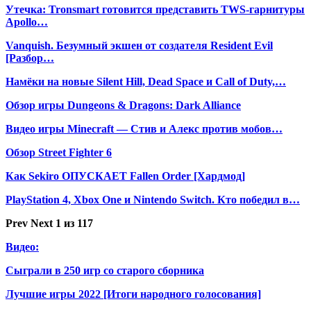
Утечка: Tronsmart готовится представить TWS-гарнитуры
Apollo…
Vanquish. Безумный экшен от создателя Resident Evil
[Разбор…
Намёки на новые Silent Hill, Dead Space и Call of Duty,…
Обзор игры Dungeons & Dragons: Dark Alliance
Видео игры Minecraft — Стив и Алекс против мобов…
Обзор Street Fighter 6
Как Sekiro ОПУСКАЕТ Fallen Order [Хардмод]
PlayStation 4, Xbox One и Nintendo Switch. Кто победил в…
Prev
Next
1 из 117
Видео:
Сыграли в 250 игр со старого сборника
Лучшие игры 2022 [Итоги народного голосования]