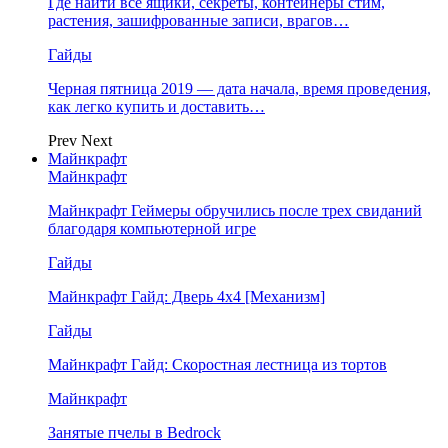
Где найти все ящики, секреты, контейнеры стим,
растения, зашифрованные записи, врагов…
Гайды
Черная пятница 2019 — дата начала, время проведения,
как легко купить и доставить…
Prev
Next
Майнкрафт
Майнкрафт
Майнкрафт Геймеры обручились после трех свиданий
благодаря компьютерной игре
Гайды
Майнкрафт Гайд: Дверь 4х4 [Механизм]
Гайды
Майнкрафт Гайд: Скоростная лестница из тортов
Майнкрафт
Занятые пчелы в Bedrock