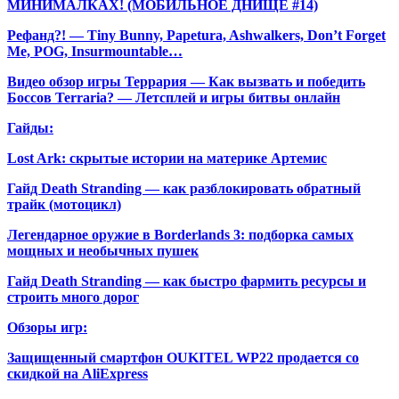
МИНИМАЛКАХ! (МОБИЛЬНОЕ ДНИЩЕ #14)
Рефанд?! — Tiny Bunny, Papetura, Ashwalkers, Don’t Forget
Me, POG, Insurmountable…
Видео обзор игры Террария — Как вызвать и победить
Боссов Terraria? — Летсплей и игры битвы онлайн
Гайды:
Lost Ark: скрытые истории на материке Артемис
Гайд Death Stranding — как разблокировать обратный
трайк (мотоцикл)
Легендарное оружие в Borderlands 3: подборка самых
мощных и необычных пушек
Гайд Death Stranding — как быстро фармить ресурсы и
строить много дорог
Обзоры игр:
Защищенный смартфон OUKITEL WP22 продается со
скидкой на AliExpress