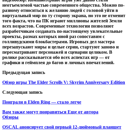
неотъемлемой частью современного общества. Можно по-
разному относиться к желанию людей с головой уйти в
виртуальный мир по ту сторону экрана, но это не отменит
того факта, что на ПК играют миллионы жителей Земли
всех возрастов. Современные технологии позволяют
разработчикам создавать по-настоящему увлекательные
проекты, размах которых иной раз сопоставим с
голливудскими блокбастерами. Игровых дел мастера
перезапускают миры и целые серии, стартуют заново и
пересматривают персонажей и сценарии целиком. В
ролике рассказывается обо всех аспектах игр — от
графики и геймплея до багов и личных впечатлений.
Предыдущая запись
Обзор игры The Elder Scrolls V: Skyrim Anniversary Edition
Следующая запись
Поиграли в Elden Ring — стало легче
Вам также могут понравиться
Еще от автора
Обзоры
OSCAL анонсирует свой первый 12-дюймовый планшет