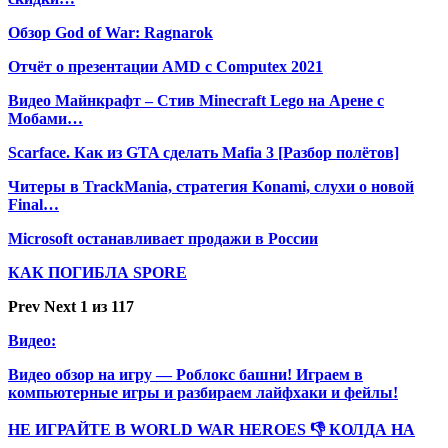
Обзор God of War: Ragnarok
Отчёт о презентации AMD с Computex 2021
Видео Майнкрафт – Стив Minecraft Lego на Арене с
Мобами…
Scarface. Как из GTA сделать Mafia 3 [Разбор полётов]
Читеры в TrackMania, стратегия Konami, слухи о новой
Final…
Microsoft останавливает продажи в России
КАК ПОГИБЛА SPORE
Prev
Next
1 из 117
Видео:
Видео обзор на игру — Роблокс башни! Играем в
компьютерные игры и разбираем лайфхаки и фейлы!
НЕ ИГРАЙТЕ В WORLD WAR HEROES 👎 КОЛДА НА