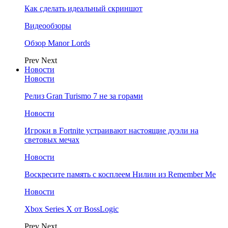
Как сделать идеальный скриншот
Видеообзоры
Обзор Manor Lords
Prev
Next
Новости
Новости
Релиз Gran Turismo 7 не за горами
Новости
Игроки в Fortnite устраивают настоящие дуэли на
световых мечах
Новости
Воскресите память с косплеем Нилин из Remember Me
Новости
Xbox Series X от BossLogic
Prev
Next