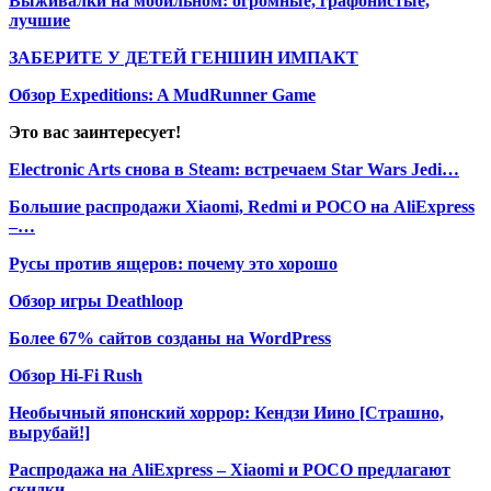
Выживалки на мобильном: огромные, графонистые,
лучшие
ЗАБЕРИТЕ У ДЕТЕЙ ГЕНШИН ИМПАКТ
Обзор Expeditions: A MudRunner Game
Это вас заинтересует!
Electronic Arts снова в Steam: встречаем Star Wars Jedi…
Большие распродажи Xiaomi, Redmi и POCO на AliExpress
–…
Русы против ящеров: почему это хорошо
Обзор игры Deathloop
Более 67% сайтов созданы на WordPress
Обзор Hi-Fi Rush
Необычный японский хоррор: Кендзи Иино [Страшно,
вырубай!]
Распродажа на AliExpress – Xiaomi и POCO предлагают
скидки…