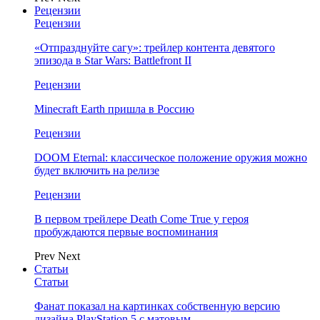
Рецензии
Рецензии
«Отпразднуйте сагу»: трейлер контента девятого
эпизода в Star Wars: Battlefront II
Рецензии
Minecraft Earth пришла в Россию
Рецензии
DOOM Eternal: классическое положение оружия можно
будет включить на релизе
Рецензии
В первом трейлере Death Come True у героя
пробуждаются первые воспоминания
Prev
Next
Статьи
Статьи
Фанат показал на картинках собственную версию
дизайна PlayStation 5 с матовым…