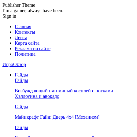
Publisher Theme
I’m a gamer, always have been.
Sign in
Главная
Контакты
Лента
Карта сайта
Реклама на сайте
Политика
ИгроОбзор
Гайды
Гайды
Возбуждающий пятничный косплей с нотками
Хэллоуина и авокадо
Гайды
Майнкрафт Гайд: Дверь 4х4 [Механизм]
Гайды