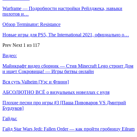
Warframe — Подробности настройки Рейлджека, навыки
пилотов и…
Обзор Terminator: Resistance
Новые игры для PS5, The International 2021, официально о…
Prev
Next
1 из 117
Видео:
Майнкрафт видео сборник — Стив Minecraft Lego строит Дом
и ищет Сокровища! — Игры битвы онлайн
Вся суть Valheim [Уэс и Флинн]
АБСОЛЮТНО ВСЁ о визуальных новеллах с нуля
Плохие песни про игры #3 [Паша Пивоваров VS Дмитрий
Бурдуков]
Гайды:
Гайд Star Wars Jedi: Fallen Order — как пройти гробницу Eilram