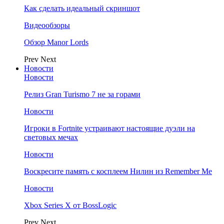
Как сделать идеальный скриншот
Видеообзоры
Обзор Manor Lords
Prev
Next
Новости
Новости
Релиз Gran Turismo 7 не за горами
Новости
Игроки в Fortnite устраивают настоящие дуэли на
световых мечах
Новости
Воскресите память с косплеем Нилин из Remember Me
Новости
Xbox Series X от BossLogic
Prev
Next