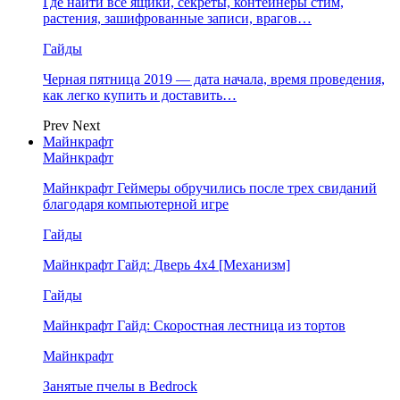
Где найти все ящики, секреты, контейнеры стим,
растения, зашифрованные записи, врагов…
Гайды
Черная пятница 2019 — дата начала, время проведения,
как легко купить и доставить…
Prev
Next
Майнкрафт
Майнкрафт
Майнкрафт Геймеры обручились после трех свиданий
благодаря компьютерной игре
Гайды
Майнкрафт Гайд: Дверь 4х4 [Механизм]
Гайды
Майнкрафт Гайд: Скоростная лестница из тортов
Майнкрафт
Занятые пчелы в Bedrock