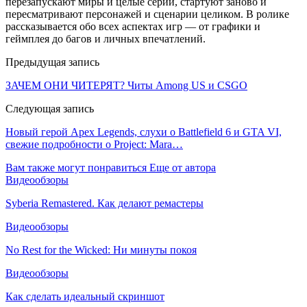
перезапускают миры и целые серии, стартуют заново и
пересматривают персонажей и сценарии целиком. В ролике
рассказывается обо всех аспектах игр — от графики и
геймплея до багов и личных впечатлений.
Предыдущая запись
ЗАЧЕМ ОНИ ЧИТЕРЯТ? Читы Among US и CSGO
Следующая запись
Новый герой Apex Legends, слухи о Battlefield 6 и GTA VI,
свежие подробности о Project: Mara…
Вам также могут понравиться
Еще от автора
Видеообзоры
Syberia Remastered. Как делают ремастеры
Видеообзоры
No Rest for the Wicked: Ни минуты покоя
Видеообзоры
Как сделать идеальный скриншот