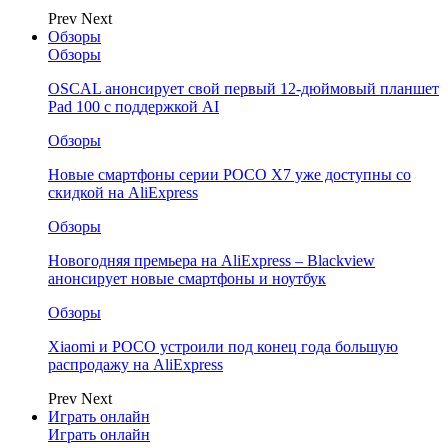
Prev
Next
Обзоры
Обзоры
OSCAL анонсирует свой первый 12-дюймовый планшет
Pad 100 с поддержкой AI
Обзоры
Новые смартфоны серии POCO X7 уже доступны со
скидкой на AliExpress
Обзоры
Новогодняя премьера на AliExpress – Blackview
анонсирует новые смартфоны и ноутбук
Обзоры
Xiaomi и POCO устроили под конец года большую
распродажу на AliExpress
Prev
Next
Играть онлайн
Играть онлайн