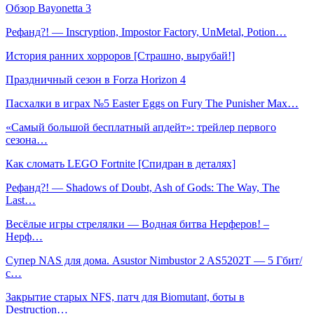
Обзор Bayonetta 3
Рефанд?! — Inscryption, Impostor Factory, UnMetal, Potion…
История ранних хорроров [Страшно, вырубай!]
Праздничный сезон в Forza Horizon 4
Пасхалки в играх №5 Easter Eggs on Fury The Punisher Max…
«Самый большой бесплатный апдейт»: трейлер первого
сезона…
Как сломать LEGO Fortnite [Спидран в деталях]
Рефанд?! — Shadows of Doubt, Ash of Gods: The Way, The
Last…
Весёлые игры стрелялки — Водная битва Нерферов! –
Нерф…
Супер NAS для дома. Asustor Nimbustor 2 AS5202T — 5 Гбит/
с…
Закрытие старых NFS, патч для Biomutant, боты в
Destruction…