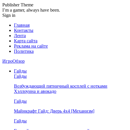
Publisher Theme
I’m a gamer, always have been.
Sign in
Главная
Контакты
Лента
Карта сайта
Реклама на сайте
Политика
ИгроОбзор
Гайды
Гайды
Возбуждающий пятничный косплей с нотками
Хэллоуина и авокадо
Гайды
Майнкрафт Гайд: Дверь 4х4 [Механизм]
Гайды