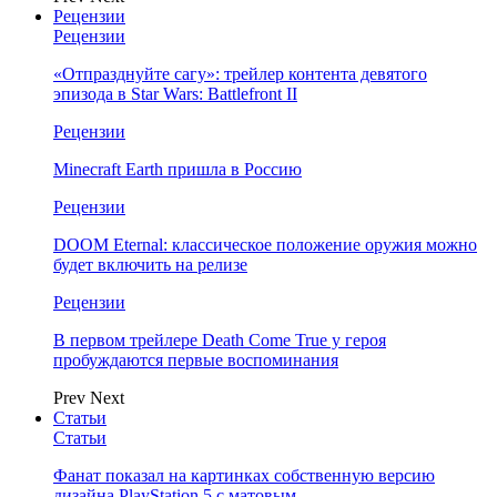
Рецензии
Рецензии
«Отпразднуйте сагу»: трейлер контента девятого
эпизода в Star Wars: Battlefront II
Рецензии
Minecraft Earth пришла в Россию
Рецензии
DOOM Eternal: классическое положение оружия можно
будет включить на релизе
Рецензии
В первом трейлере Death Come True у героя
пробуждаются первые воспоминания
Prev
Next
Статьи
Статьи
Фанат показал на картинках собственную версию
дизайна PlayStation 5 с матовым…