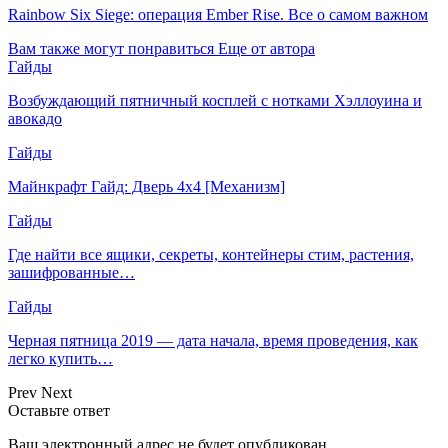
Rainbow Six Siege: операция Ember Rise. Все о самом важном
Вам также могут понравиться
Еще от автора
Гайды
Возбуждающий пятничный косплей с нотками Хэллоуина и
авокадо
Гайды
Майнкрафт Гайд: Дверь 4х4 [Механизм]
Гайды
Где найти все ящики, секреты, контейнеры стим, растения,
зашифрованные…
Гайды
Черная пятница 2019 — дата начала, время проведения, как
легко купить…
Prev
Next
Оставьте ответ
Ваш электронный адрес не будет опубликован.