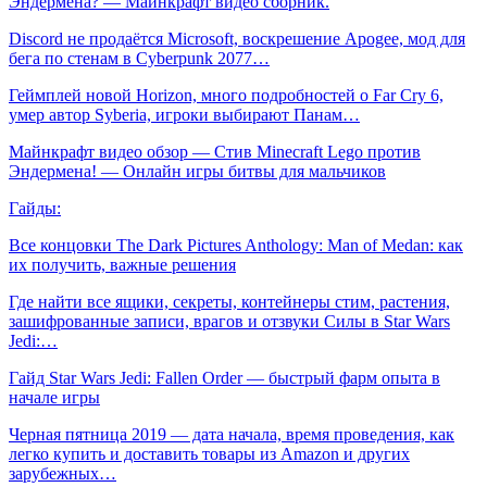
Эндермена? — Майнкрафт видео сборник.
Discord не продаётся Microsoft, воскрешение Apogee, мод для
бега по стенам в Cyberpunk 2077…
Геймплей новой Horizon, много подробностей о Far Cry 6,
умер автор Syberia, игроки выбирают Панам…
Майнкрафт видео обзор — Стив Minecraft Lego против
Эндермена! — Онлайн игры битвы для мальчиков
Гайды:
Все концовки The Dark Pictures Anthology: Man of Medan: как
их получить, важные решения
Где найти все ящики, секреты, контейнеры стим, растения,
зашифрованные записи, врагов и отзвуки Силы в Star Wars
Jedi:…
Гайд Star Wars Jedi: Fallen Order — быстрый фарм опыта в
начале игры
Черная пятница 2019 — дата начала, время проведения, как
легко купить и доставить товары из Amazon и других
зарубежных…