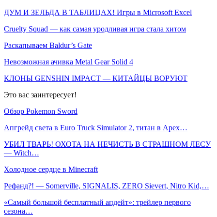
ДУМ И ЗЕЛЬДА В ТАБЛИЦАХ! Игры в Microsoft Excel
Cruelty Squad — как самая уродливая игра стала хитом
Раскапываем Baldur’s Gate
Невозможная ачивка Metal Gear Solid 4
КЛОНЫ GENSHIN IMPACT — КИТАЙЦЫ ВОРУЮТ
Это вас заинтересует!
Обзор Pokemon Sword
Апгрейд света в Euro Truck Simulator 2, титан в Apex…
УБИЛ ТВАРЬ! ОХОТА НА НЕЧИСТЬ В СТРАШНОМ ЛЕСУ
— Witch…
Холодное сердце в Minecraft
Рефанд?! — Somerville, SIGNALIS, ZERO Sievert, Nitro Kid,…
«Самый большой бесплатный апдейт»: трейлер первого
сезона…