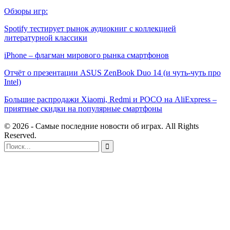
Обзоры игр:
Spotify тестирует рынок аудиокниг с коллекцией
литературной классики
iPhone – флагман мирового рынка смартфонов
Отчёт о презентации ASUS ZenBook Duo 14 (и чуть-чуть про
Intel)
Большие распродажи Xiaomi, Redmi и POCO на AliExpress –
приятные скидки на популярные смартфоны
© 2026 - Самые последние новости об играх. All Rights
Reserved.