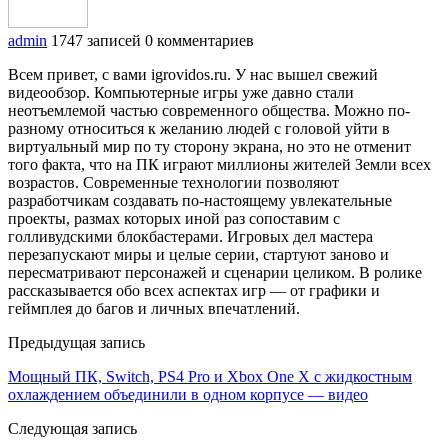
admin
1747 записей
0 комментариев
Всем привет, с вами igrovidos.ru. У нас вышел свежий
видеообзор. Компьютерные игры уже давно стали
неотъемлемой частью современного общества. Можно по-
разному относиться к желанию людей с головой уйти в
виртуальный мир по ту сторону экрана, но это не отменит
того факта, что на ПК играют миллионы жителей Земли всех
возрастов. Современные технологии позволяют
разработчикам создавать по-настоящему увлекательные
проекты, размах которых иной раз сопоставим с
голливудскими блокбастерами. Игровых дел мастера
перезапускают миры и целые серии, стартуют заново и
пересматривают персонажей и сценарии целиком. В ролике
рассказывается обо всех аспектах игр — от графики и
геймплея до багов и личных впечатлений.
Предыдущая запись
Мощный ПК, Switch, PS4 Pro и Xbox One X с жидкостным
охлаждением объединили в одном корпусе — видео
Следующая запись