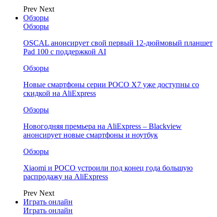
Prev
Next
Обзоры
Обзоры
OSCAL анонсирует свой первый 12-дюймовый планшет
Pad 100 с поддержкой AI
Обзоры
Новые смартфоны серии POCO X7 уже доступны со
скидкой на AliExpress
Обзоры
Новогодняя премьера на AliExpress – Blackview
анонсирует новые смартфоны и ноутбук
Обзоры
Xiaomi и POCO устроили под конец года большую
распродажу на AliExpress
Prev
Next
Играть онлайн
Играть онлайн