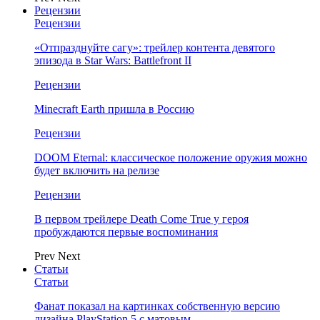
Рецензии
Рецензии
«Отпразднуйте сагу»: трейлер контента девятого
эпизода в Star Wars: Battlefront II
Рецензии
Minecraft Earth пришла в Россию
Рецензии
DOOM Eternal: классическое положение оружия можно
будет включить на релизе
Рецензии
В первом трейлере Death Come True у героя
пробуждаются первые воспоминания
Prev
Next
Статьи
Статьи
Фанат показал на картинках собственную версию
дизайна PlayStation 5 с матовым…