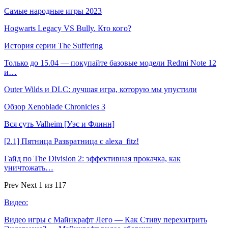
Самые народные игры 2023
Hogwarts Legacy VS Bully. Кто кого?
История серии The Suffering
Только до 15.04 — покупайте базовые модели Redmi Note 12
и…
Outer Wilds и DLC: лучшая игра, которую мы упустили
Обзор Xenoblade Chronicles 3
Вся суть Valheim [Уэс и Флинн]
[2.1] Пятница Развратница с alexa_fitz!
Гайд по The Division 2: эффективная прокачка, как
уничтожать…
Prev
Next
1 из 117
Видео:
Видео игры с Майнкрафт Лего — Как Стиву перехитрить