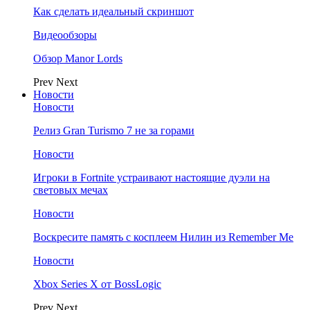
Как сделать идеальный скриншот
Видеообзоры
Обзор Manor Lords
Prev
Next
Новости
Новости
Релиз Gran Turismo 7 не за горами
Новости
Игроки в Fortnite устраивают настоящие дуэли на
световых мечах
Новости
Воскресите память с косплеем Нилин из Remember Me
Новости
Xbox Series X от BossLogic
Prev
Next