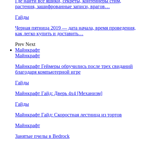
Где найти все ящики, секреты, контейнеры стим,
растения, зашифрованные записи, врагов…
Гайды
Черная пятница 2019 — дата начала, время проведения,
как легко купить и доставить…
Prev
Next
Майнкрафт
Майнкрафт
Майнкрафт Геймеры обручились после трех свиданий
благодаря компьютерной игре
Гайды
Майнкрафт Гайд: Дверь 4х4 [Механизм]
Гайды
Майнкрафт Гайд: Скоростная лестница из тортов
Майнкрафт
Занятые пчелы в Bedrock