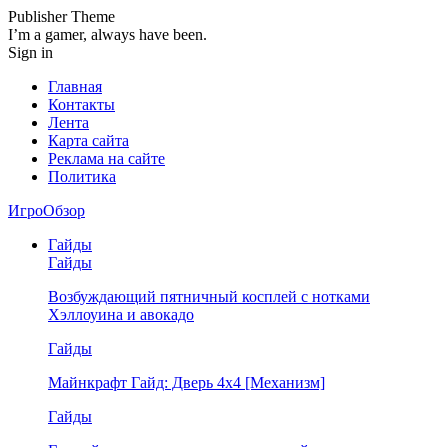
Publisher Theme
I’m a gamer, always have been.
Sign in
Главная
Контакты
Лента
Карта сайта
Реклама на сайте
Политика
ИгроОбзор
Гайды
Гайды
Возбуждающий пятничный косплей с нотками
Хэллоуина и авокадо
Гайды
Майнкрафт Гайд: Дверь 4х4 [Механизм]
Гайды