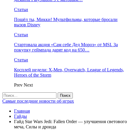
Статьи
Пошёл ты, Микки! Мультфильмы, которые бросали
вызов Disney
Статьи
Стартовала акция «Сам себе Дед Мороз» от MSI. За
покупку геймпада дарят код на 650…
Статьи
Косплей недели: X-Men, Overwatch, League of Legends,
Heroes of the Storm
Prev
Next
Самые последние новости об играх
Главная
Гайды
Гайд Star Wars Jedi: Fallen Order — улучшения светового
меча, Силы и дроида