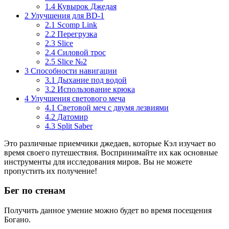
1.4
Кувырок Джедая
2
Улучшения для BD-1
2.1
Scomp Link
2.2
Перегрузка
2.3
Slice
2.4
Силовой трос
2.5
Slice №2
3
Способности навигации
3.1
Дыхание под водой
3.2
Использование крюка
4
Улучшения светового меча
4.1
Световой меч с двумя лезвиями
4.2
Датомир
4.3
Split Saber
Это различные приемчики джедаев, которые Кэл изучает во
время своего путешествия. Воспринимайте их как основные
инструменты для исследования миров. Вы не можете
пропустить их получение!
Бег по стенам
Получить данное умение можно будет во время посещения
Богано.