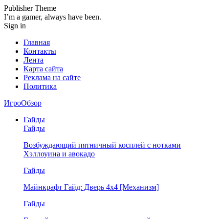
Publisher Theme
I’m a gamer, always have been.
Sign in
Главная
Контакты
Лента
Карта сайта
Реклама на сайте
Политика
ИгроОбзор
Гайды
Гайды
Возбуждающий пятничный косплей с нотками
Хэллоуина и авокадо
Гайды
Майнкрафт Гайд: Дверь 4х4 [Механизм]
Гайды