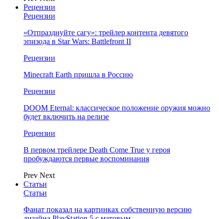
Рецензии
Рецензии
«Отпразднуйте сагу»: трейлер контента девятого
эпизода в Star Wars: Battlefront II
Рецензии
Minecraft Earth пришла в Россию
Рецензии
DOOM Eternal: классическое положение оружия можно
будет включить на релизе
Рецензии
В первом трейлере Death Come True у героя
пробуждаются первые воспоминания
Prev
Next
Статьи
Статьи
Фанат показал на картинках собственную версию
дизайна PlayStation 5 с матовым…