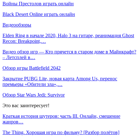
Войны Престолов играть онлайн
Black Desert Online играть онлайн
Видеообзоры
Elden Ring в начале 2020, Halo 3 на гитаре, реанимация Ghost
Recon: Breakpoint,…
Видео обзор игр — Кто прячется в старом доме в Майнкрафт?
– Летсплей в…
Обзор игры Battlefield 2042
Закрытие PUBG Lite, новая карта Among Us, перенос
премьеры «Обители зла»,…
Обзор Star Wars Jedi: Survivor
Это вас заинтересует!
Краткая история шутеров: часть III. Онлайн, смешение
жанров…
The Thing. Хорошая игра по фильму? [Разбор полётов]