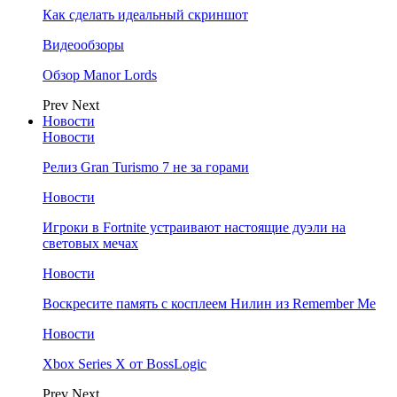
Как сделать идеальный скриншот
Видеообзоры
Обзор Manor Lords
Prev
Next
Новости
Новости
Релиз Gran Turismo 7 не за горами
Новости
Игроки в Fortnite устраивают настоящие дуэли на
световых мечах
Новости
Воскресите память с косплеем Нилин из Remember Me
Новости
Xbox Series X от BossLogic
Prev
Next