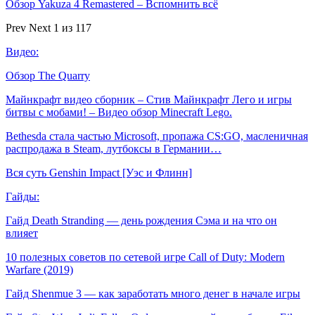
Обзор Yakuza 4 Remastered – Вспомнить всё
Prev
Next
1 из 117
Видео:
Обзор The Quarry
Майнкрафт видео сборник – Стив Майнкрафт Лего и игры
битвы с мобами! – Видео обзор Minecraft Lego.
Bethesda стала частью Microsoft, пропажа CS:GO, масленичная
распродажа в Steam, лутбоксы в Германии…
Вся суть Genshin Impact [Уэс и Флинн]
Гайды:
Гайд Death Stranding — день рождения Сэма и на что он
влияет
10 полезных советов по сетевой игре Call of Duty: Modern
Warfare (2019)
Гайд Shenmue 3 — как заработать много денег в начале игры