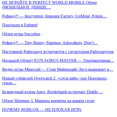
НЕ ИГРАЙТЕ В PERFECT WORLD MOBILE Обзор
(МОБИЛЬНОЕ ДНИЩЕ…
Рефанд?! — Inscryption, Impostor Factory, UnMetal, Potion…
Поиграли в Enlisted
Обзор игры Succubus
Рефанд?! — Tiny Bunny, Papetura, Ashwalkers, Don’t…
Настоящий Райнхардт встречается с гигантским Райнхардтом
[Большой Обзор] X570 AORUS MASTER — Ультимативная…
Видео игры Minecraft — Стив Майнкрафт Лего выживает в…
Новый геймплей Overwatch 2, «соулслайк» про Пиноккио,
герои…
Безвредный взлом Apex, Borderlands встречает Diablo,…
Обзор Shenmue 3. Машина времени на вашем столе
ПОЧЕМУ ROBLOX — НЕ ПЛОХАЯ ИГРА