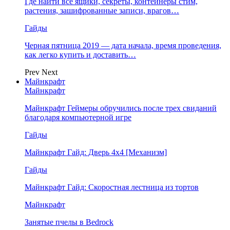
Где найти все ящики, секреты, контейнеры стим,
растения, зашифрованные записи, врагов…
Гайды
Черная пятница 2019 — дата начала, время проведения,
как легко купить и доставить…
Prev
Next
Майнкрафт
Майнкрафт
Майнкрафт Геймеры обручились после трех свиданий
благодаря компьютерной игре
Гайды
Майнкрафт Гайд: Дверь 4х4 [Механизм]
Гайды
Майнкрафт Гайд: Скоростная лестница из тортов
Майнкрафт
Занятые пчелы в Bedrock