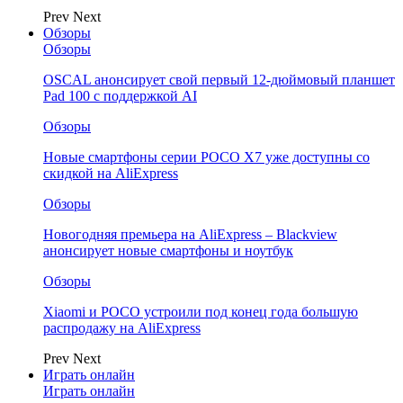
Prev
Next
Обзоры
Обзоры
OSCAL анонсирует свой первый 12-дюймовый планшет
Pad 100 с поддержкой AI
Обзоры
Новые смартфоны серии POCO X7 уже доступны со
скидкой на AliExpress
Обзоры
Новогодняя премьера на AliExpress – Blackview
анонсирует новые смартфоны и ноутбук
Обзоры
Xiaomi и POCO устроили под конец года большую
распродажу на AliExpress
Prev
Next
Играть онлайн
Играть онлайн