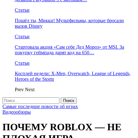
Статьи
Пошёл ты, Микки! Мультфильмы, которые бросали
вызов Disney
Статьи
Стартовала акция «Сам себе Дед Мороз» от MSI. За
покупку геймпада дарят код на 650…
Статьи
Косплей недели: X-Men, Overwatch, League of Legends,
Heroes of the Storm
Prev
Next
Самые последние новости об играх
Видеообзоры
ПОЧЕМУ ROBLOX — НЕ