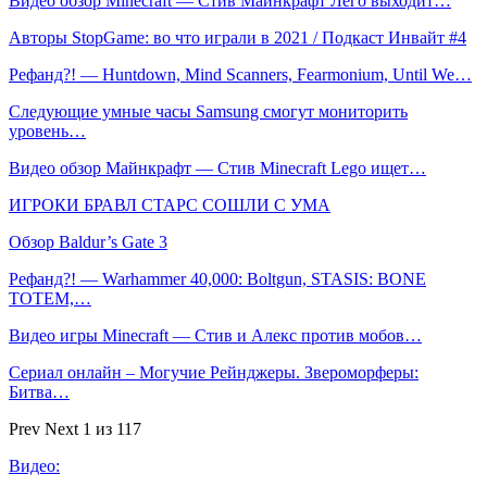
Видео обзор Minecraft — Стив Майнкрафт Лего выходит…
Авторы StopGame: во что играли в 2021 / Подкаст Инвайт #4
Рефанд?! — Huntdown, Mind Scanners, Fearmonium, Until We…
Следующие умные часы Samsung смогут мониторить
уровень…
Видео обзор Майнкрафт — Стив Minecraft Lego ищет…
ИГРОКИ БРАВЛ СТАРС СОШЛИ С УМА
Обзор Baldur’s Gate 3
Рефанд?! — Warhammer 40,000: Boltgun, STASIS: BONE
TOTEM,…
Видео игры Minecraft — Стив и Алекс против мобов…
Сериал онлайн – Могучие Рейнджеры. Звероморферы:
Битва…
Prev
Next
1 из 117
Видео: