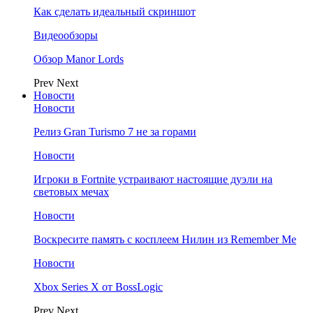
Как сделать идеальный скриншот
Видеообзоры
Обзор Manor Lords
Prev
Next
Новости
Новости
Релиз Gran Turismo 7 не за горами
Новости
Игроки в Fortnite устраивают настоящие дуэли на
световых мечах
Новости
Воскресите память с косплеем Нилин из Remember Me
Новости
Xbox Series X от BossLogic
Prev
Next