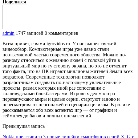
Поделится
admin
1747 записей
0 комментариев
Всем привет, с вами igrovidos.ru. У нас вышел свежий
видеообзор. Компьютерные игры уже давно стали
неотъемлемой частью современного общества. Можно по-
разному относиться к желанию людей с головой уйти в
виртуальный мир по ту сторону экрана, но это не отменит
того факта, что на ПК играют миллионы жителей Земли всех
возрастов. Современные технологии позволяют
разработчикам создавать по-настоящему увлекательные
проекты, размах которых иной раз сопоставим с
голливудскими блокбастерами. Игровых дел мастера
перезапускают миры и целые серии, стартуют заново и
пересматривают персонажей и сценарии целиком. В ролике
рассказывается обо всех аспектах игр — от графики и
геймплея до багов и личных впечатлений.
Предыдущая запись
Nokia представила 3 новые линейки смартфонов серий X, G и