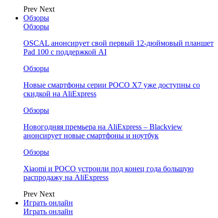
Prev
Next
Обзоры
Обзоры
OSCAL анонсирует свой первый 12-дюймовый планшет
Pad 100 с поддержкой AI
Обзоры
Новые смартфоны серии POCO X7 уже доступны со
скидкой на AliExpress
Обзоры
Новогодняя премьера на AliExpress – Blackview
анонсирует новые смартфоны и ноутбук
Обзоры
Xiaomi и POCO устроили под конец года большую
распродажу на AliExpress
Prev
Next
Играть онлайн
Играть онлайн