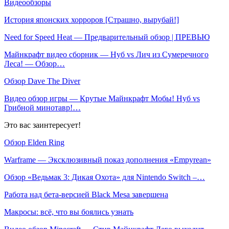
Видеообзоры
История японских хорроров [Страшно, вырубай!]
Need for Speed Heat — Предварительный обзор | ПРЕВЬЮ
Майнкрафт видео сборник — Нуб vs Лич из Сумеречного
Леса! — Обзор…
Обзор Dave The Diver
Видео обзор игры — Крутые Майнкрафт Мобы! Нуб vs
Грибной минотавр!…
Это вас заинтересует!
Обзор Elden Ring
Warframe — Эксклюзивный показ дополнения «Empyrean»
Обзор «Ведьмак 3: Дикая Охота» для Nintendo Switch –…
Работа над бета-версией Black Mesa завершена
Макросы: всё, что вы боялись узнать