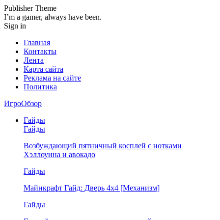
Publisher Theme
I’m a gamer, always have been.
Sign in
Главная
Контакты
Лента
Карта сайта
Реклама на сайте
Политика
ИгроОбзор
Гайды
Гайды
Возбуждающий пятничный косплей с нотками
Хэллоуина и авокадо
Гайды
Майнкрафт Гайд: Дверь 4х4 [Механизм]
Гайды