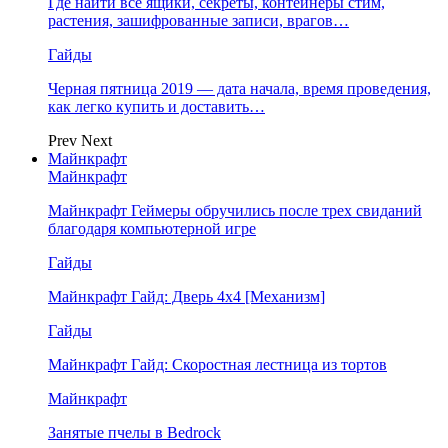
Где найти все ящики, секреты, контейнеры стим,
растения, зашифрованные записи, врагов…
Гайды
Черная пятница 2019 — дата начала, время проведения,
как легко купить и доставить…
Prev
Next
Майнкрафт
Майнкрафт
Майнкрафт Геймеры обручились после трех свиданий
благодаря компьютерной игре
Гайды
Майнкрафт Гайд: Дверь 4х4 [Механизм]
Гайды
Майнкрафт Гайд: Скоростная лестница из тортов
Майнкрафт
Занятые пчелы в Bedrock