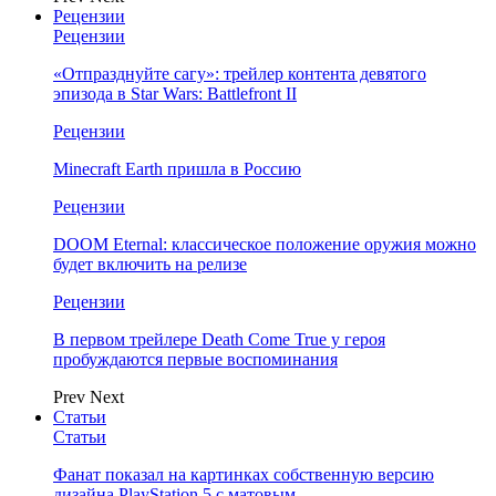
Рецензии
Рецензии
«Отпразднуйте сагу»: трейлер контента девятого
эпизода в Star Wars: Battlefront II
Рецензии
Minecraft Earth пришла в Россию
Рецензии
DOOM Eternal: классическое положение оружия можно
будет включить на релизе
Рецензии
В первом трейлере Death Come True у героя
пробуждаются первые воспоминания
Prev
Next
Статьи
Статьи
Фанат показал на картинках собственную версию
дизайна PlayStation 5 с матовым…