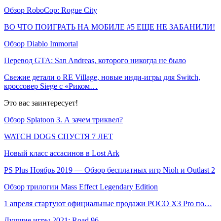
Обзор RoboCop: Rogue City
ВО ЧТО ПОИГРАТЬ НА МОБИЛЕ #5 ЕЩЕ НЕ ЗАБАНИЛИ!
Обзор Diablo Immortal
Перевод GTA: San Andreas, которого никогда не было
Свежие детали о RE Village, новые инди-игры для Switch,
кроссовер Siege с «Риком…
Это вас заинтересует!
Обзор Splatoon 3. А зачем триквел?
WATCH DOGS СПУСТЯ 7 ЛЕТ
Новый класс ассасинов в Lost Ark
PS Plus Ноябрь 2019 — Обзор бесплатных игр Nioh и Outlast 2
Обзор трилогии Mass Effect Legendary Edition
1 апреля стартуют официальные продажи POCO X3 Pro по…
Лучшие игры 2021: Road 96