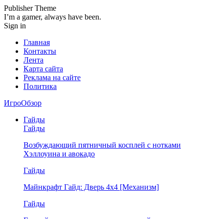
Publisher Theme
I’m a gamer, always have been.
Sign in
Главная
Контакты
Лента
Карта сайта
Реклама на сайте
Политика
ИгроОбзор
Гайды
Гайды
Возбуждающий пятничный косплей с нотками
Хэллоуина и авокадо
Гайды
Майнкрафт Гайд: Дверь 4х4 [Механизм]
Гайды