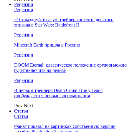
Рецензии
Рецензии
«Отпразднуйте сагу»: трейлер контента девятого
эпизода в Star Wars: Battlefront II
Рецензии
Minecraft Earth пришла в Россию
Рецензии
DOOM Eternal: классическое положение оружия можно
будет включить на релизе
Рецензии
В первом трейлере Death Come True у героя
пробуждаются первые воспоминания
Prev
Next
Статьи
Статьи
Фанат показал на картинках собственную версию
дизайна PlayStation 5 с матовым…