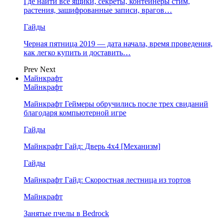
Где найти все ящики, секреты, контейнеры стим,
растения, зашифрованные записи, врагов…
Гайды
Черная пятница 2019 — дата начала, время проведения,
как легко купить и доставить…
Prev
Next
Майнкрафт
Майнкрафт
Майнкрафт Геймеры обручились после трех свиданий
благодаря компьютерной игре
Гайды
Майнкрафт Гайд: Дверь 4х4 [Механизм]
Гайды
Майнкрафт Гайд: Скоростная лестница из тортов
Майнкрафт
Занятые пчелы в Bedrock