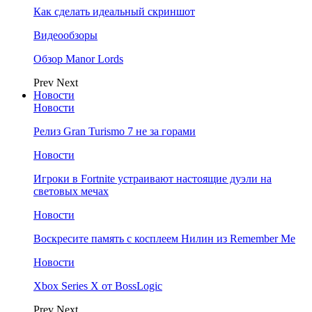
Как сделать идеальный скриншот
Видеообзоры
Обзор Manor Lords
Prev
Next
Новости
Новости
Релиз Gran Turismo 7 не за горами
Новости
Игроки в Fortnite устраивают настоящие дуэли на
световых мечах
Новости
Воскресите память с косплеем Нилин из Remember Me
Новости
Xbox Series X от BossLogic
Prev
Next