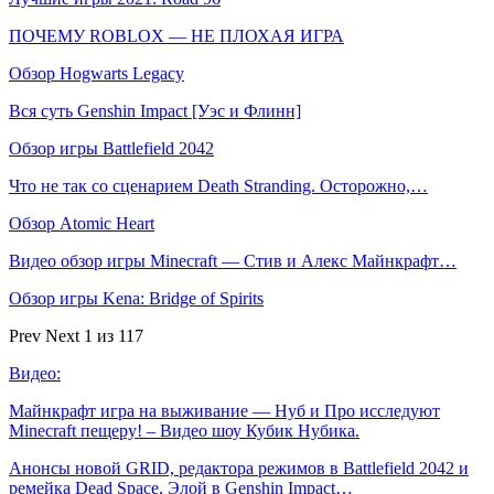
ПОЧЕМУ ROBLOX — НЕ ПЛОХАЯ ИГРА
Обзор Hogwarts Legacy
Вся суть Genshin Impact [Уэс и Флинн]
Обзор игры Battlefield 2042
Что не так со сценарием Death Stranding. Осторожно,…
Обзор Atomic Heart
Видео обзор игры Minecraft — Стив и Алекс Майнкрафт…
Обзор игры Kena: Bridge of Spirits
Prev
Next
1 из 117
Видео:
Майнкрафт игра на выживание — Нуб и Про исследуют
Minecraft пещеру! – Видео шоу Кубик Нубика.
Анонсы новой GRID, редактора режимов в Battlefield 2042 и
ремейка Dead Space, Элой в Genshin Impact…