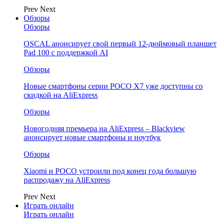
Prev
Next
Обзоры
Обзоры
OSCAL анонсирует свой первый 12-дюймовый планшет
Pad 100 с поддержкой AI
Обзоры
Новые смартфоны серии POCO X7 уже доступны со
скидкой на AliExpress
Обзоры
Новогодняя премьера на AliExpress – Blackview
анонсирует новые смартфоны и ноутбук
Обзоры
Xiaomi и POCO устроили под конец года большую
распродажу на AliExpress
Prev
Next
Играть онлайн
Играть онлайн