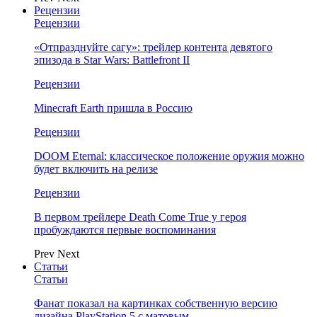
Рецензии
Рецензии
«Отпразднуйте сагу»: трейлер контента девятого
эпизода в Star Wars: Battlefront II
Рецензии
Minecraft Earth пришла в Россию
Рецензии
DOOM Eternal: классическое положение оружия можно
будет включить на релизе
Рецензии
В первом трейлере Death Come True у героя
пробуждаются первые воспоминания
Prev
Next
Статьи
Статьи
Фанат показал на картинках собственную версию
дизайна PlayStation 5 с матовым…