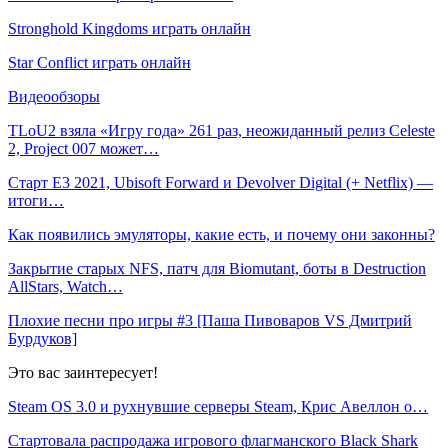
Stronghold Kingdoms играть онлайн
Star Conflict играть онлайн
Видеообзоры
TLoU2 взяла «Игру года» 261 раз, неожиданный релиз Celeste
2, Project 007 может…
Старт E3 2021, Ubisoft Forward и Devolver Digital (+ Netflix) —
итоги…
Как появились эмуляторы, какие есть, и почему они законны?
Закрытие старых NFS, патч для Biomutant, боты в Destruction
AllStars, Watch…
Плохие песни про игры #3 [Паша Пивоваров VS Дмитрий
Бурдуков]
Это вас заинтересует!
Steam OS 3.0 и рухнувшие серверы Steam, Крис Авеллон о…
Стартовала распродажа игрового флагманского Black Shark