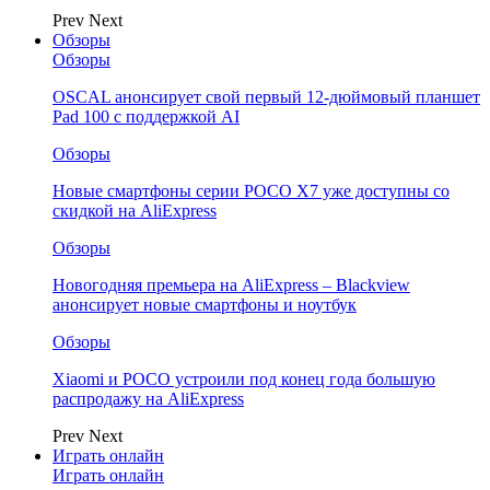
Prev
Next
Обзоры
Обзоры
OSCAL анонсирует свой первый 12-дюймовый планшет
Pad 100 с поддержкой AI
Обзоры
Новые смартфоны серии POCO X7 уже доступны со
скидкой на AliExpress
Обзоры
Новогодняя премьера на AliExpress – Blackview
анонсирует новые смартфоны и ноутбук
Обзоры
Xiaomi и POCO устроили под конец года большую
распродажу на AliExpress
Prev
Next
Играть онлайн
Играть онлайн