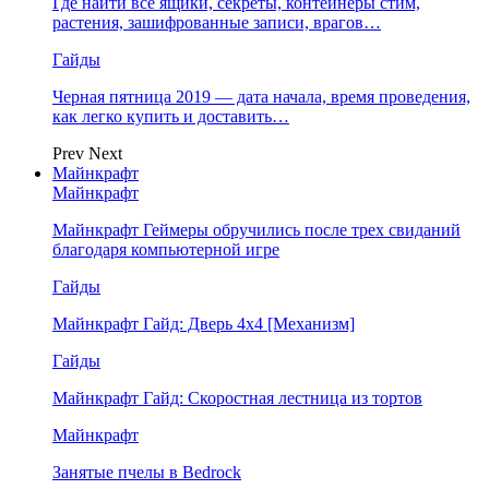
Где найти все ящики, секреты, контейнеры стим,
растения, зашифрованные записи, врагов…
Гайды
Черная пятница 2019 — дата начала, время проведения,
как легко купить и доставить…
Prev
Next
Майнкрафт
Майнкрафт
Майнкрафт Геймеры обручились после трех свиданий
благодаря компьютерной игре
Гайды
Майнкрафт Гайд: Дверь 4х4 [Механизм]
Гайды
Майнкрафт Гайд: Скоростная лестница из тортов
Майнкрафт
Занятые пчелы в Bedrock