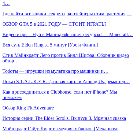
4…
Где найти все ящики, секреты, контейнеры стим, растения,…
ОБЗОР GTA 5 в 2021 ГОДУ — СТОИТ ИГРАТЬ?
Видео игры – Нуб в Майнкрафт ищет ресурсы! — Minecraft…
Вся суть Elden Ring за 5 минут [Уэс и Флинн]
Стив Майнкрафт Лего против Билл Шифра! Сборник видео
обзор…
Тоботы — игрушки из мультика про машинки и…
Показ S.T.A.L.K.E.R. 2, новая карта в Among Us, ремастер…
Как присоединиться к Clubhouse, если нет iPhone? Мы
поможем
Обзор Ring Fit Adventure
История серии The Elder Scrolls. Выпуск 3. Мрачная сказка
Майнкрафт Гайд: Лифт из медовых блоков [Механизм]