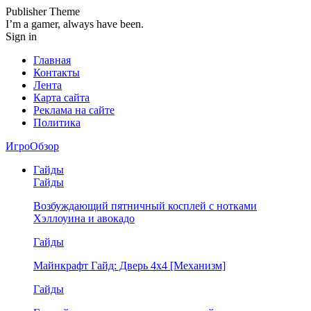
Publisher Theme
I’m a gamer, always have been.
Sign in
Главная
Контакты
Лента
Карта сайта
Реклама на сайте
Политика
ИгроОбзор
Гайды
Гайды
Возбуждающий пятничный косплей с нотками
Хэллоуина и авокадо
Гайды
Майнкрафт Гайд: Дверь 4х4 [Механизм]
Гайды