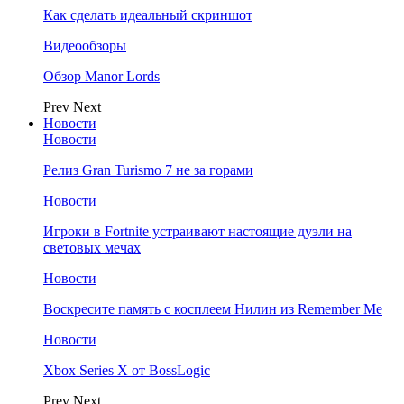
Как сделать идеальный скриншот
Видеообзоры
Обзор Manor Lords
Prev
Next
Новости
Новости
Релиз Gran Turismo 7 не за горами
Новости
Игроки в Fortnite устраивают настоящие дуэли на
световых мечах
Новости
Воскресите память с косплеем Нилин из Remember Me
Новости
Xbox Series X от BossLogic
Prev
Next