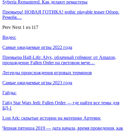
Syberia Remastered. Как делают ремастеры
Премьера! НОВАЯ ГОТИКА! gothic playable teaser Обзор.
Ремейк…
Prev
Next
1 из 117
Видео:
Самые ожидаемые игры 2022 года
Премьера Half-Life: Alyx, облачный гейминг от Amazon,
прохождение Fallen Order на световом мече…
Легенды происхождения игровых терминов
Самые ожидаемые игры 2023 года
Гайды:
Гайд Star Wars Jedi: Fallen Order — где найти все темы для
БД-1
Lost Ark: скрытые истории на материке Артемис
Черная пятница 2019 — дата начала, время проведения, как