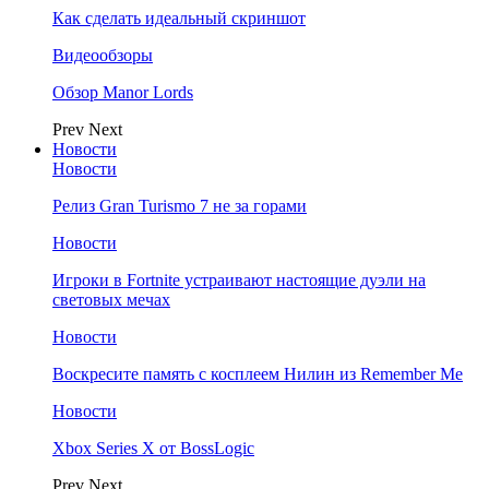
Как сделать идеальный скриншот
Видеообзоры
Обзор Manor Lords
Prev
Next
Новости
Новости
Релиз Gran Turismo 7 не за горами
Новости
Игроки в Fortnite устраивают настоящие дуэли на
световых мечах
Новости
Воскресите память с косплеем Нилин из Remember Me
Новости
Xbox Series X от BossLogic
Prev
Next