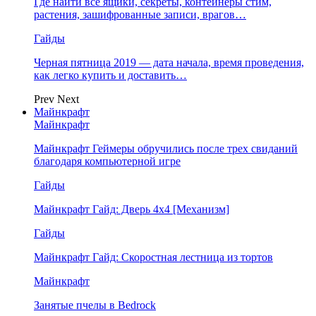
Где найти все ящики, секреты, контейнеры стим,
растения, зашифрованные записи, врагов…
Гайды
Черная пятница 2019 — дата начала, время проведения,
как легко купить и доставить…
Prev
Next
Майнкрафт
Майнкрафт
Майнкрафт Геймеры обручились после трех свиданий
благодаря компьютерной игре
Гайды
Майнкрафт Гайд: Дверь 4х4 [Механизм]
Гайды
Майнкрафт Гайд: Скоростная лестница из тортов
Майнкрафт
Занятые пчелы в Bedrock