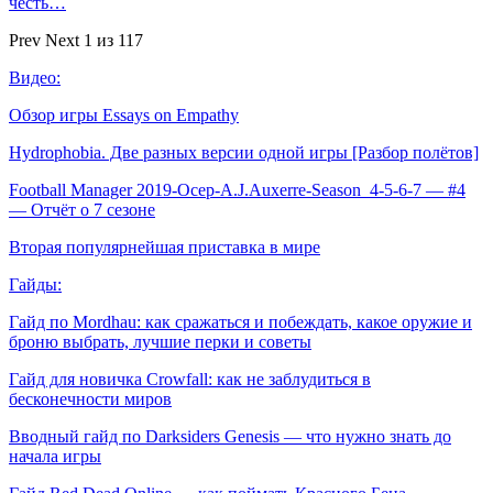
честь…
Prev
Next
1 из 117
Видео:
Обзор игры Essays on Empathy
Hydrophobia. Две разных версии одной игры [Разбор полётов]
Football Manager 2019-Осер-A.J.Auxerre-Season_4-5-6-7 — #4
— Отчёт о 7 сезоне
Вторая популярнейшая приставка в мире
Гайды:
Гайд по Mordhau: как сражаться и побеждать, какое оружие и
броню выбрать, лучшие перки и советы
Гайд для новичка Crowfall: как не заблудиться в
бесконечности миров
Вводный гайд по Darksiders Genesis — что нужно знать до
начала игры