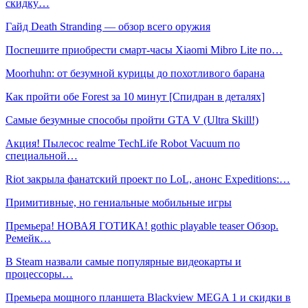
скидку…
Гайд Death Stranding — обзор всего оружия
Поспешите приобрести смарт-часы Xiaomi Mibro Lite по…
Moorhuhn: от безумной курицы до похотливого барана
Как пройти обе Forest за 10 минут [Спидран в деталях]
Самые безумные способы пройти GTA V (Ultra Skill!)
Акция! Пылесос realme TechLife Robot Vacuum по
специальной…
Riot закрыла фанатский проект по LoL, анонс Expeditions:…
Примитивные, но гениальные мобильные игры
Премьера! НОВАЯ ГОТИКА! gothic playable teaser Обзор.
Ремейк…
В Steam назвали самые популярные видеокарты и
процессоры…
Премьера мощного планшета Blackview MEGA 1 и скидки в