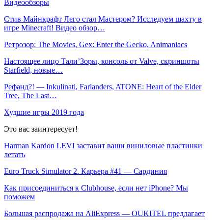
Видеообзоры
Стив Майнкрафт Лего стал Мастером? Исследуем шахту в
игре Minecraft! Видео обзор…
Ретрозор: The Movies, Gex: Enter the Gecko, Animaniacs
Настоящее лицо Тали’Зоры, консоль от Valve, скриншоты
Starfield, новые…
Рефанд?! — Inkulinati, Farlanders, ATONE: Heart of the Elder
Tree, The Last…
Худшие игры 2019 года
Это вас заинтересует!
Harman Kardon LEVI заставит ваши виниловые пластинки
летать
Euro Truck Simulator 2. Карьера #41 — Сардиния
Как присоединиться к Clubhouse, если нет iPhone? Мы
поможем
Большая распродажа на AliExpress — OUKITEL предлагает