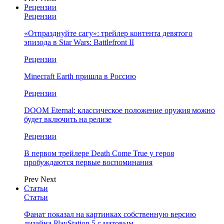
Рецензии
Рецензии
«Отпразднуйте сагу»: трейлер контента девятого
эпизода в Star Wars: Battlefront II
Рецензии
Minecraft Earth пришла в Россию
Рецензии
DOOM Eternal: классическое положение оружия можно
будет включить на релизе
Рецензии
В первом трейлере Death Come True у героя
пробуждаются первые воспоминания
Prev
Next
Статьи
Статьи
Фанат показал на картинках собственную версию
дизайна PlayStation 5 с матовым…