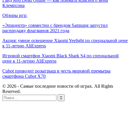
Гайд Red Dead Online — как поймать Красного Бена
Клемпсона
Обзоры игр:
«Эпицентр» совместно с брендом Samsung запустил
распродажу флагманов 2021 года
Акция: умное освещение Xiaomi Yeelight по специальной цене
к 11-летию AliExpress
Игровой смартфон Xiaomi Black Shark S4 по специальной
цене к 11-летию AliExpress
Cubot проводит розыгрыш в честь мировой премьеры
смартфона Cubot X70
© 2026 - Самые последние новости об играх. All Rights
Reserved.