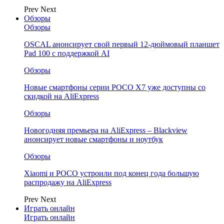
Prev
Next
Обзоры
Обзоры
OSCAL анонсирует свой первый 12-дюймовый планшет
Pad 100 с поддержкой AI
Обзоры
Новые смартфоны серии POCO X7 уже доступны со
скидкой на AliExpress
Обзоры
Новогодняя премьера на AliExpress – Blackview
анонсирует новые смартфоны и ноутбук
Обзоры
Xiaomi и POCO устроили под конец года большую
распродажу на AliExpress
Prev
Next
Играть онлайн
Играть онлайн