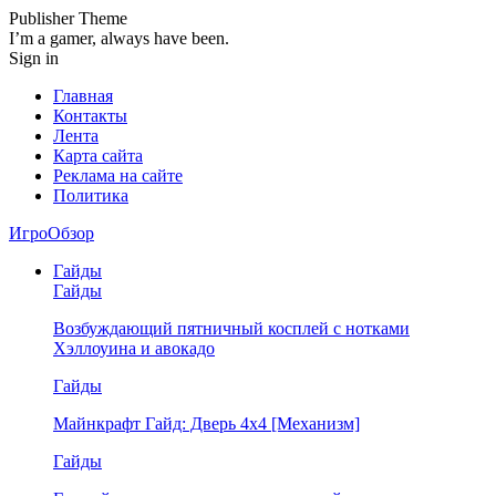
Publisher Theme
I’m a gamer, always have been.
Sign in
Главная
Контакты
Лента
Карта сайта
Реклама на сайте
Политика
ИгроОбзор
Гайды
Гайды
Возбуждающий пятничный косплей с нотками
Хэллоуина и авокадо
Гайды
Майнкрафт Гайд: Дверь 4х4 [Механизм]
Гайды